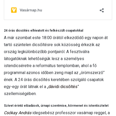
24 órás dicsőítés elhivatott és felkészült csapatokkal
A már szombat este 18:00 órától elkezdődő egy napon át
tartó szüntelen dicsőítésre sok közösség érkezik az
ország legkülönbözőbb pontjairól. A fesztiválra
látogatóknak lehetőségük lesz a személyes
istendicséretre a református templomban, ahol a fő
programmal azonos időben zeng majd az „örömszerző”
ének. A 24 órás dicsőítés keretében szolgáló csapatok
egy-egy órát látnak el a „
dávidi dicsőítés
”
szellemiségében.
Szívet érintő előadások, úrnapi szentmise, körmenet és istentisztelet
Csókay András
idegsebész professzor vasárnap reggel, a