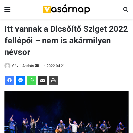
Menü
K
Itt vannak a Dicsőítő Sziget 2022
fellépői – nem is akármilyen
névsor
Gável András
S
2022.04.21.
e
n
d
a
n
e
m
a
i