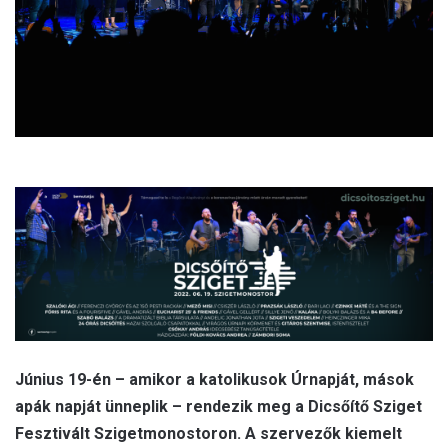
l
Június 19-én – amikor a katolikusok Úrnapját, mások
apák napját ünneplik – rendezik meg a Dicsőítő Sziget
Fesztivált Szigetmonostoron. A szervezők kiemelt