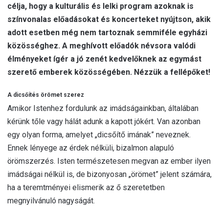
célja, hogy a kulturális és lelki program azoknak is
színvonalas előadásokat és koncerteket nyújtson, akik
adott esetben még nem tartoznak semmiféle egyházi
közösséghez. A meghívott előadók névsora valódi
élményeket ígér a jó zenét kedvelőknek az egymást
szerető emberek közösségében. Nézzük a fellépőket!
A dicsőítés örömet szerez
Amikor Istenhez fordulunk az imádságainkban, általában
kérünk tőle vagy hálát adunk a kapott jókért. Van azonban
egy olyan forma, amelyet „dicsőítő imának” neveznek.
Ennek lényege az érdek nélküli, bizalmon alapuló
örömszerzés. Isten természetesen megvan az ember ilyen
imádságai nélkül is, de bizonyosan „örömet” jelent számára,
ha a teremtményei elismerik az ő szeretetben
megnyilvánuló nagyságát.