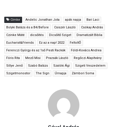
Címke
Andelic Jonathan Jota
apák napja
Bari Laci
Bolyki Balázs és a B4/Before
Csiszér László
Csókay András
Czinke Máté
dicsőítés
Dicsőítő Sziget
Dramatizált Biblia
Eucharist&Friends
Ez az a nap! 2022
FeltoltŐ
Ferenczi György és az 1ső Pesti Rackák
Földi-Kovács Andrea
Fóris Rita
Mező Misi
Prazsák László
Regőczi Alapítvány
Sillye Jenő
Szabó Balázs
Szalóki Ági
Szigeti Veszedelem
Szigetmonostor
The Sign
Úrnapja
Zámbori Soma