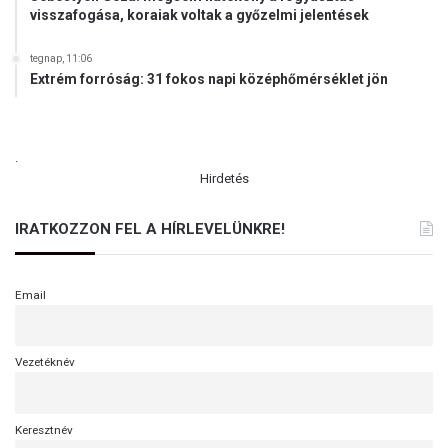
visszafogása, koraiak voltak a győzelmi jelentések
tegnap, 11:06
Extrém forróság: 31 fokos napi középhőmérséklet jön
.
Hirdetés
IRATKOZZON FEL A HÍRLEVELÜNKRE!
Email
Vezetéknév
Keresztnév