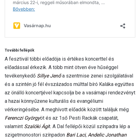
További fellépők
A fesztivál többi előadója is értékes koncerttel és
előadással érkezik. A több mint ötven éve hűséggel
tevékenykedő
Sillye Jenő
a szentmise zenei szolgálatával
és a szintén jó fél évszázados múlttal bíró Kaláka együttes
az önálló koncertjével kapcsolja be a vasárnapi rendezvényt
a hazai könnyűzene kulturális és evangéliumi
vérkeringésébe. A meghívott előadók között találjuk még
Ferenczi György
öt és az 1ső Pesti Rackák csapatát,
valamint
Szalóki Ági
t. A Dal fellépői közül színpadra lép a
szigetmonostori színpadon
Bari Laci
,
Andelic Jonathan