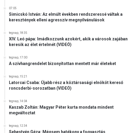
07:05
Simicskó István: Az elmúlt években rendszeressé váltak a
keresztények elleni agresszív megnyilvánulások
tegnap, 18:35
XIV. Leó pápa: Imádkozzunk azokért, akik a városok zajában
keresik az élet értelmét (VIDEÓ)
tegnap, 17:00
A szívhangrendelet bizonyítottan mentett már életeket
tegnap, 15:21
Latorcai Csaba: Újabb rész a köztársasági elnököt kereső
roncsderbi-sorozatban (VIDEÓ)
tegnap, 14:04
Kaszab Zoltán: Magyar Péter kurta mondata mindent
megváltoztat
tegnap, 12:34
Sebestyén Géza: Mégsem hatékony a fogyasztás