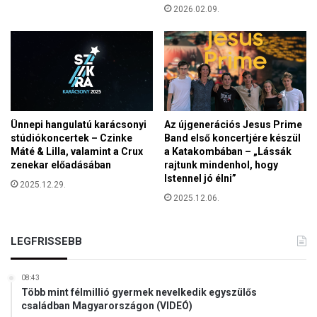
2026.02.09.
m
á
r
a
b
u
k
k
Ünnepi hangulatú karácsonyi
Az újgenerációs Jesus Prime
a
stúdiókoncertek – Czinke
Band első koncertjére készül
n
Máté & Lilla, valamint a Crux
a Katakombában – „Lássák
h
zenekar előadásában
rajtunk mindenhol, hogy
a
Istennel jó élni”
2025.12.29.
t
2025.12.06.
t
a
k
LEGFRISSEBB
08:43
Több mint félmillió gyermek nevelkedik egyszülős
családban Magyarországon (VIDEÓ)