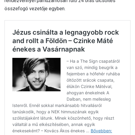
rendezvénnyel párhuzamosan futó 24 órás dicsőítés
összefogó vezetője egyben.