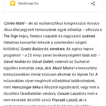
Czinke Máté
– aki az eucharisztikus kongresszus
Kovács
Ákos
által jegyzett himnuszának egyik előadója – elhozza a
The Sign
teljes, fiatalos csapatát és nagyszerű
számait
.
Hatalmas koncerttel érkezik a szentendrei-szigeti
kötődésű
Szabó Balázs
és zenekara
. Az egész napos
programot – a 25 évnyi zenei tevékenységéért hálát adó –
Gável András
és
Gável Gellért
,
valamint az Eucharist
együttes koncertje zárja, akik
Mező Misi
vel a keresztény
könnyűzenében immár közösen alkotnak és lépnek fel. A
műsorukban olyan meghívott előadókkal találkozhatunk,
mint
Heinczinger Mika
a Misztrál együttesből, vagy mint a
dicsőítés fáradhatatlan vándora,
Csiszér László
és mint a
nem kevésbé dicsőítő szívű
Prazsák László
, aki a