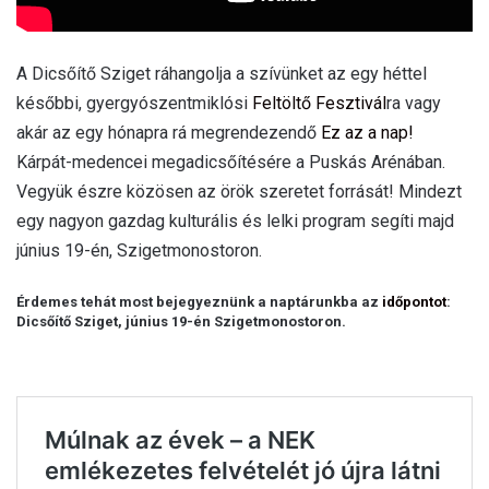
A Dicsőítő Sziget ráhangolja a szívünket az egy héttel
későbbi, gyergyószentmiklósi
Feltöltő Fesztivál
ra vagy
akár az egy hónapra rá megrendezendő
Ez az a nap!
Kárpát-medencei megadicsőítésére a Puskás Arénában.
Vegyük észre közösen az örök szeretet forrását! Mindezt
egy nagyon gazdag kulturális és lelki program segíti majd
június 19-én, Szigetmonostoron.
Érdemes tehát most bejegyeznünk a naptárunkba az
időpontot
:
Dicsőítő Sziget, június 19-én Szigetmonostoron.