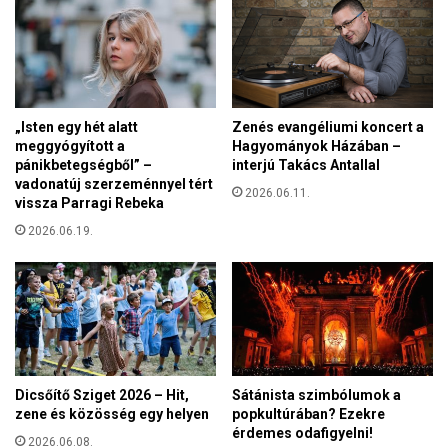
t
s
l
m
e
e
n
g
m
i
a
r
„Isten egy hét alatt
Zenés evangéliumi koncert a
g
i
meggyógyított a
Hagyományok Házában –
y
g
pánikbetegségből” –
interjú Takács Antallal
a
y
vadonatúj szerzeménnyel tért
r
2026.06.11.
e
vissza Parragi Rebeka
f
l
2026.06.19.
e
n
j
e
e
d
e
l
e
m
Dicsőítő Sziget 2026 – Hit,
Sátánista szimbólumok a
n
zene és közösség egy helyen
popkultúrában? Ezekre
y
érdemes odafigyelni!
2026.06.08.
o