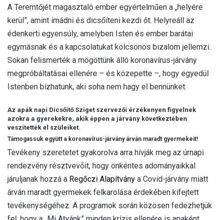
A Teremtőjét magasztaló ember egyértelműen a „helyére
kerül”, amint imádni és dicsőíteni kezdi őt. Helyreáll az
édenkerti egyensúly, amelyben Isten és ember barátai
egymásnak és a kapcsolatukat kölcsönös bizalom jellemzi.
Sokan felismerték a mögöttünk álló koronavírus-járvány
megpróbáltatásai ellenére – és közepette –, hogy egyedül
Istenben bízhatunk, aki soha nem hagy el bennünket.
Az apák napi Dicsőítő Sziget szervezői érzékenyen figyelnek
azokra a gyerekekre, akik éppen a járvány következtében
veszítették el szüleiket.
Támogassuk együtt a koronavírus-járvány árván maradt gyermekeit!
Tevékeny szeretetet gyakorolva arra hívják meg az úrnapi
rendezvény résztvevőit, hogy önkéntes adományaikkal
járuljanak hozzá a
Regőczi Alapítvány
a Covid-járvány miatt
árván maradt gyermekek felkarolása érdekében kifejtett
tevékenységéhez. A programok során közösen fedezhetjük
fel, hogy a „Mi Atyánk” minden krízis ellenére is apaként