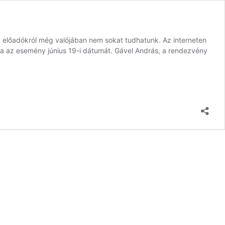
z előadókról még valójában nem sokat tudhatunk. Az interneten
a az esemény június 19-i dátumát. Gável András, a rendezvény
van
ítő
t
ntja