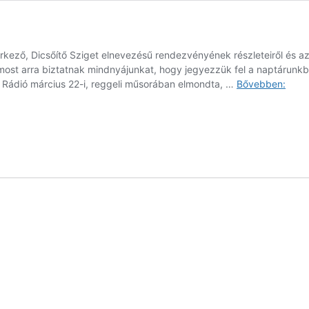
kező, Dicsőítő Sziget elnevezésű rendezvényének részleteiről és a
st arra biztatnak mindnyájunkat, hogy jegyezzük fel a naptárunkb
Már
ia Rádió március 22-i, reggeli műsorában elmondta, …
Bővebben:
meg
a
Dicső
Szige
időpo