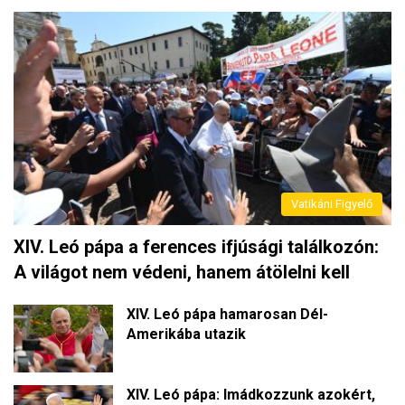
Vatikáni Figyelő
XIV. Leó pápa a ferences ifjúsági találkozón:
A világot nem védeni, hanem átölelni kell
XIV. Leó pápa hamarosan Dél-
Amerikába utazik
XIV. Leó pápa: Imádkozzunk azokért,