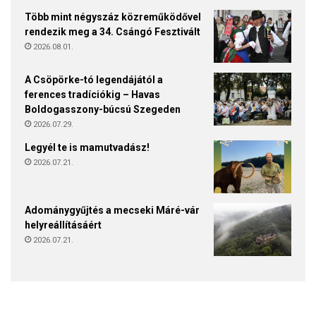
Több mint négyszáz közreműködővel
rendezik meg a 34. Csángó Fesztivált
2026.08.01.
A Csöpörke-tó legendájától a
ferences tradíciókig – Havas
Boldogasszony-búcsú Szegeden
2026.07.29.
Legyél te is mamutvadász!
2026.07.21.
Adománygyűjtés a mecseki Máré-vár
helyreállításáért
2026.07.21.