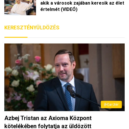
akik a városok zajában keresik az élet
értelmét (VIDEÓ)
KERESZTÉNYÜLDÖZÉS
(H)arctér
Azbej Tristan az Axioma Központ
kötelékében folytatja az üldözött