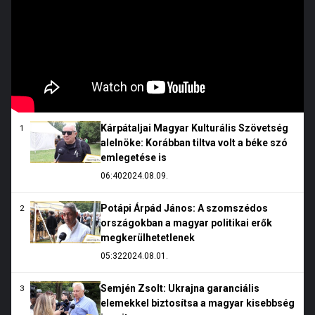
Kárpátaljai Magyar Kulturális Szövetség
1
alelnöke: Korábban tiltva volt a béke szó
emlegetése is
06:40
2024.08.09.
Potápi Árpád János: A szomszédos
2
országokban a magyar politikai erők
megkerülhetetlenek
05:32
2024.08.01.
Semjén Zsolt: Ukrajna garanciális
3
elemekkel biztosítsa a magyar kisebbség