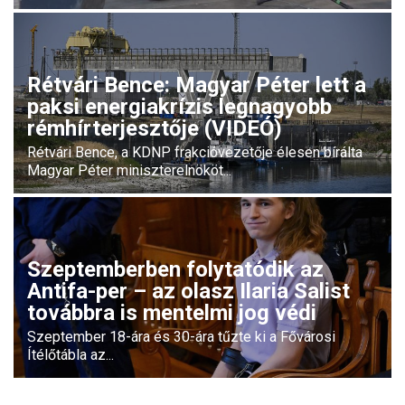
Rétvári Bence: Magyar Péter lett a
paksi energiakrízis legnagyobb
rémhírterjesztője (VIDEÓ)
Rétvári Bence, a KDNP frakcióvezetője élesen bírálta
Magyar Péter miniszterelnököt...
Szeptemberben folytatódik az
Antifa-per – az olasz Ilaria Salist
továbbra is mentelmi jog védi
Szeptember 18-ára és 30-ára tűzte ki a Fővárosi
Ítélőtábla az...