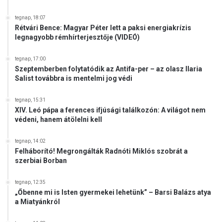
tegnap, 18:07
Rétvári Bence: Magyar Péter lett a paksi energiakrízis
legnagyobb rémhírterjesztője (VIDEÓ)
tegnap, 17:00
Szeptemberben folytatódik az Antifa-per – az olasz Ilaria
Salist továbbra is mentelmi jog védi
tegnap, 15:31
XIV. Leó pápa a ferences ifjúsági találkozón: A világot nem
védeni, hanem átölelni kell
tegnap, 14:02
Felháborító! Megrongálták Radnóti Miklós szobrát a
szerbiai Borban
tegnap, 12:35
„Őbenne mi is Isten gyermekei lehetünk” – Barsi Balázs atya
a Miatyánkról