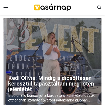
Menü
K
Kedl Olívia: Mindig a dicsőítésen
keresztül tapasztaltam meg Isten
jelenlétét
Első önálló koncertjét a keresztény könnyűzenészek
otthonának számító fővárosi Katakomba klubban...