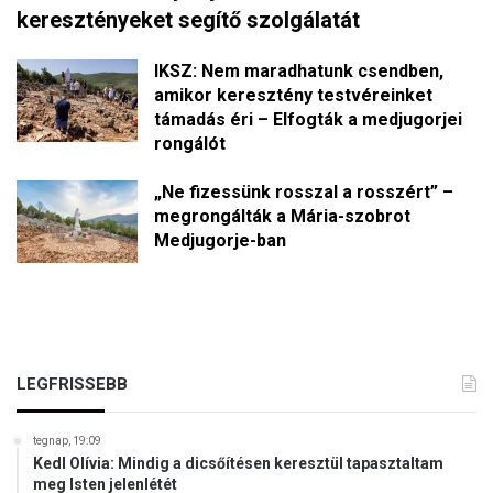
keresztényeket segítő szolgálatát
IKSZ: Nem maradhatunk csendben,
amikor keresztény testvéreinket
támadás éri – Elfogták a medjugorjei
rongálót
„Ne fizessünk rosszal a rosszért” –
megrongálták a Mária-szobrot
Medjugorje-ban
LEGFRISSEBB
tegnap, 19:09
Kedl Olívia: Mindig a dicsőítésen keresztül tapasztaltam
meg Isten jelenlétét