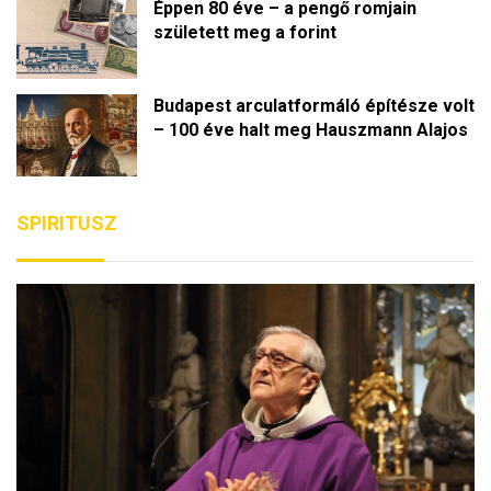
Éppen 80 éve – a pengő romjain
00:16
2024.04.12.
született meg a forint
Talpra magyar! - Interjú Forró
8
Krisztiánnal, Szlovákia magyar
Budapest arculatformáló építésze volt
köztársaságielnök-jelöltjével
– 100 éve halt meg Hauszmann Alajos
04:48
2024.03.22.
SPIRITUSZ