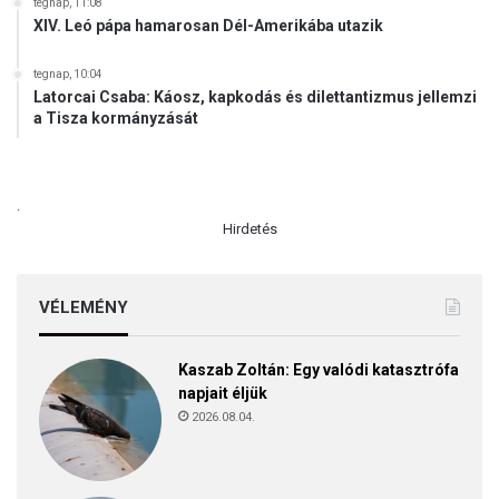
tegnap, 11:08
XIV. Leó pápa hamarosan Dél-Amerikába utazik
tegnap, 10:04
Latorcai Csaba: Káosz, kapkodás és dilettantizmus jellemzi
a Tisza kormányzását
.
Hirdetés
VÉLEMÉNY
Kaszab Zoltán: Egy valódi katasztrófa
napjait éljük
2026.08.04.