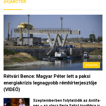
(H)ARCTÉR
(H)arctér
Rétvári Bence: Magyar Péter lett a paksi
energiakrízis legnagyobb rémhírterjesztője
(VIDEÓ)
Szeptemberben folytatódik az Antifa-
per – az olasz Ilaria Salist továbbra is