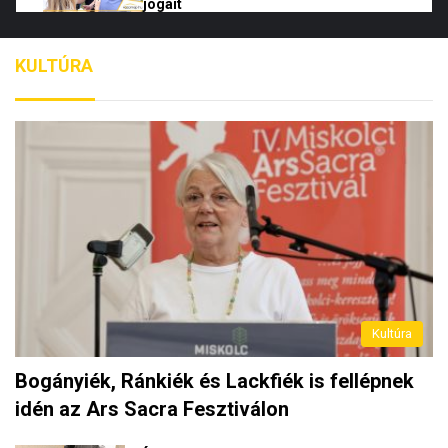
jogait
02:04
2024.07.30.
KULTÚRA
Mit hozhatnak az európai parlamenti
4
választások, és mit várhatunk
Magyarország soros elnökségétől?
17:52
2024.06.08.
Megdöbbentő videó került elő : Magyar
5
Péter a volt miniszterelnök nyakába
kötelet rakott volna
00:19
2024.06.04.
Világvége helyett világbékét kívántak a
6
Békemenet résztvevői
Kultúra
04:39
2024.06.03.
Bogányiék, Ránkiék és Lackfiék is fellépnek
Lebuktak: Magyaréknak a nemzeti
7
idén az Ars Sacra Fesztiválon
lobogó annyit ér, hogy a platóra dobják
szemétként