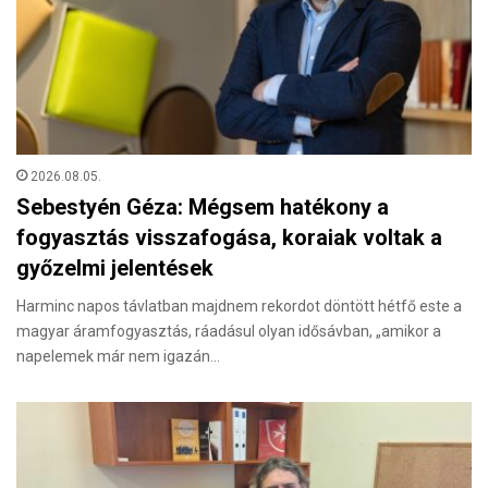
2026.08.05.
Sebestyén Géza: Mégsem hatékony a
fogyasztás visszafogása, koraiak voltak a
győzelmi jelentések
Harminc napos távlatban majdnem rekordot döntött hétfő este a
magyar áramfogyasztás, ráadásul olyan idősávban, „amikor a
napelemek már nem igazán…