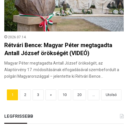
2026.07.14.
Rétvári Bence: Magyar Péter megtagadta
Antall József örökségét (VIDEÓ)
Magyar Péter megtagadta Antall József örökségét, az
Alaptörvény 17. módosításának elfogadásával szembefordult a
polgári Magyarországgal – jelentette ki Rétvári Bence…
1
2
3
»
10
20
...
Utolsó
LEGFRISSEBB