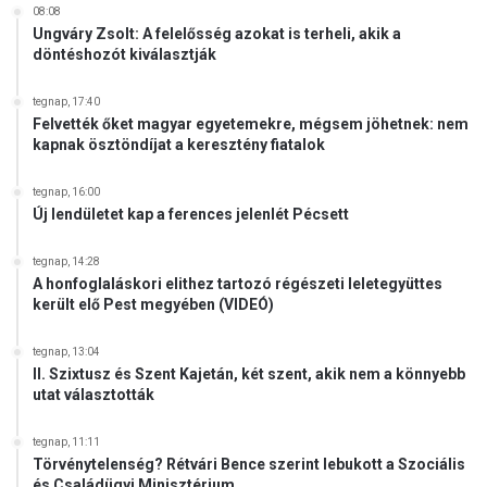
08:08
Ungváry Zsolt: A felelősség azokat is terheli, akik a
döntéshozót kiválasztják
tegnap, 17:40
Felvették őket magyar egyetemekre, mégsem jöhetnek: nem
kapnak ösztöndíjat a keresztény fiatalok
tegnap, 16:00
Új lendületet kap a ferences jelenlét Pécsett
tegnap, 14:28
A honfoglaláskori elithez tartozó régészeti leletegyüttes
került elő Pest megyében (VIDEÓ)
tegnap, 13:04
II. Szixtusz és Szent Kajetán, két szent, akik nem a könnyebb
utat választották
tegnap, 11:11
Törvénytelenség? Rétvári Bence szerint lebukott a Szociális
és Családügyi Minisztérium