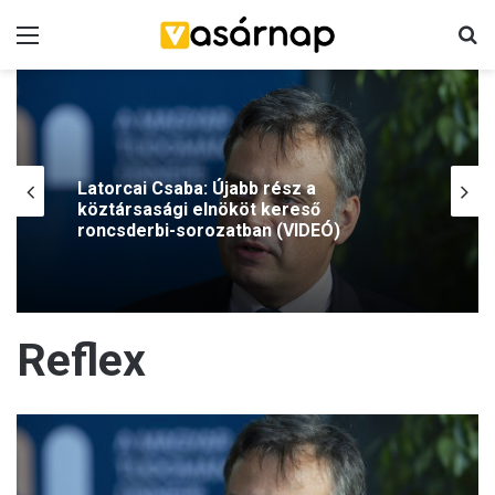
Menü
K
Latorcai Csaba: Újabb rész a
köztársasági elnököt kereső
roncsderbi-sorozatban (VIDEÓ)
Reflex