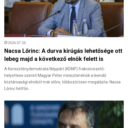
2026.07.20.
Nacsa Lőrinc: A durva kirúgás lehetősége ott
lebeg majd a következő elnök felett is
A Kereszténydemokrata Néppárt (KDNP) frakcióvezető-
helyettese szerint Magyar Péter miniszterelnök a leendő
köztársasági elnököt már előre, többszörösen megalázta. Nacsa
Lőrinc hétfőn…