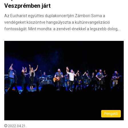
Veszprémben járt
Az Eucharist együttes duplakoncertjén Zámbori Soma a
vendégeket köszöntve hangsúlyozta a kultúrevangelizáció
fontosságát. Mint mondta: a zenével-énekkel a legszebb dolog,…
Pengető
2022.04.21.