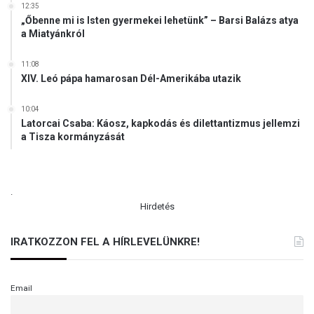
12:35
„Őbenne mi is Isten gyermekei lehetünk” – Barsi Balázs atya
a Miatyánkról
11:08
XIV. Leó pápa hamarosan Dél-Amerikába utazik
10:04
Latorcai Csaba: Káosz, kapkodás és dilettantizmus jellemzi
a Tisza kormányzását
.
Hirdetés
IRATKOZZON FEL A HÍRLEVELÜNKRE!
Email