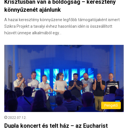
Krisztusban van a boldogság – keresztény
könnyűzenét ajánlunk
A hazai keresztény könnyűzene legfőbb támogatójaként ismert
Szikra Projekt a tavalyi évhez hasonlóan idén is összeállított
húsvét ünnepe alkalmából egy…
Pengető
2022.07.12.
Dupla koncert és telt ház – az Eucharist