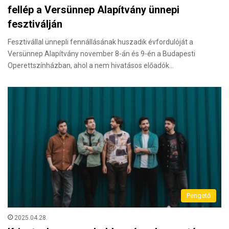
fellép a Versünnep Alapítvány ünnepi
fesztiválján
Fesztivállal ünnepli fennállásának huszadik évfordulóját a
Versünnep Alapítvány november 8-án és 9-én a Budapesti
Operettszínházban, ahol a nem hivatásos előadók…
Pengető
2025.04.28.