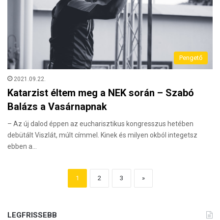
Pengető
2021.09.22.
Katarzist éltem meg a NEK során – Szabó
Balázs a Vasárnapnak
– Az új dalod éppen az eucharisztikus kongresszus hetében
debütált Viszlát, múlt címmel. Kinek és milyen okból integetsz
ebben a…
1
2
3
»
LEGFRISSEBB