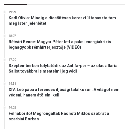
19:09
Kedl Olívia: Mindig a dicsőítésen keresztül tapasztaltam
meg Isten jelenlétét
18:07
Rétvári Bence: Magyar Péter lett a paksi energiakrízis
legnagyobb rémhírterjesztője (VIDEÓ)
17:00
Szeptemberben folytatódik az Antifa-per – az olasz Ilaria
Salist továbbra is mentelmi jog védi
15:31
XIV. Leó pápa a ferences ifjúsági találkozón: A világot nem
védeni, hanem átölelni kell
14:02
Felháborító! Megrongálták Radnóti Miklós szobrát a
szerbiai Borban