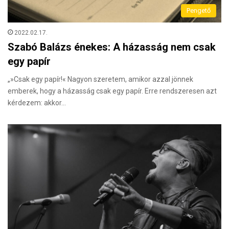
Pengető
2022.02.17.
Szabó Balázs énekes: A házasság nem csak
egy papír
„»Csak egy papír!« Nagyon szeretem, amikor azzal jönnek
emberek, hogy a házasság csak egy papír. Erre rendszeresen azt
kérdezem: akkor…