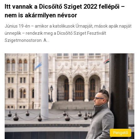
Itt vannak a Dicsőítő Sziget 2022 fellépői –
nem is akármilyen névsor
Június 19-én – amikor a katolikusok Úrnapját, mások apák napját
ünneplik – rendezik meg a Dicsőítő Sziget Fesztivált
Szigetmonostoron. A…
Pengető