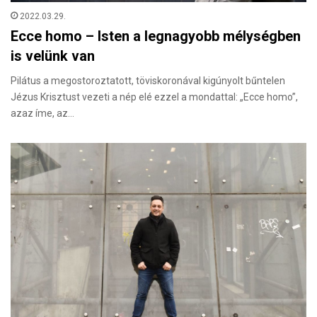
2022.03.29.
Ecce homo – Isten a legnagyobb mélységben
is velünk van
Pilátus a megostoroztatott, töviskoronával kigúnyolt bűntelen
Jézus Krisztust vezeti a nép elé ezzel a mondattal: „Ecce homo”,
azaz íme, az…