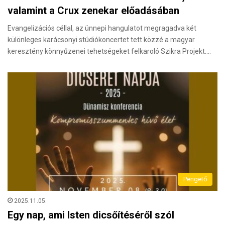
valamint a Crux zenekar előadásában
Evangelizációs céllal, az ünnepi hangulatot megragadva két
különleges karácsonyi stúdiókoncertet tett közzé a magyar
keresztény könnyűzenei tehetségeket felkaroló Szikra Projekt.…
Pengető
2025.11.05.
Egy nap, ami Isten dicsőítéséről szól