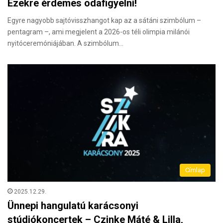
Ezekre érdemes odafigyelni!
Egyre nagyobb sajtóvisszhangot kap az a sátáni szimbólum –
pentagram –, ami megjelent a 2026-os téli olimpia milánói
nyitóceremóniájában. A szimbólum…
Címlap
2025.12.29.
Ünnepi hangulatú karácsonyi
stúdiókoncertek – Czinke Máté & Lilla,