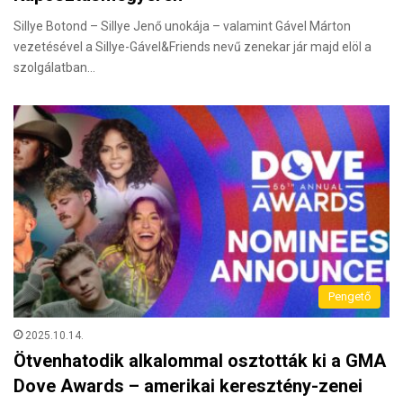
Sillye Botond – Sillye Jenő unokája – valamint Gável Márton
vezetésével a Sillye-Gável&Friends nevű zenekar jár majd elöl a
szolgálatban…
Pengető
2025.10.14.
Ötvenhatodik alkalommal osztották ki a GMA
Dove Awards – amerikai keresztény-zenei