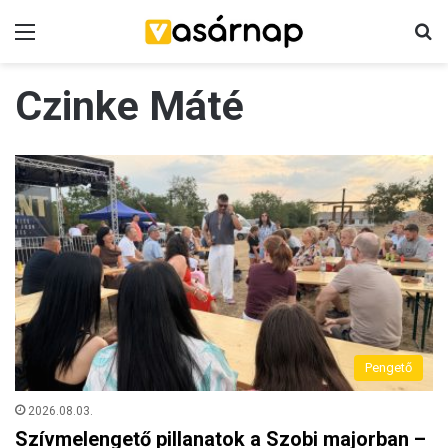
Menü
K
Czinke Máté
Pengető
2026.08.03.
Szívmelengető pillanatok a Szobi majorban –