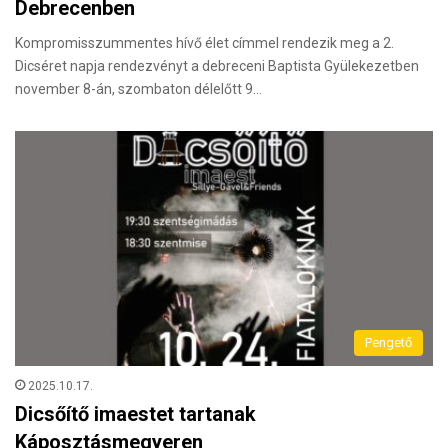
Debrecenben
Kompromisszummentes hívő élet címmel rendezik meg a 2.
Dicséret napja rendezvényt a debreceni Baptista Gyülekezetben
november 8-án, szombaton délelőtt 9…
Pengető
2025.10.17.
Dicsőítő imaestet tartanak
Káposztásmegyeren