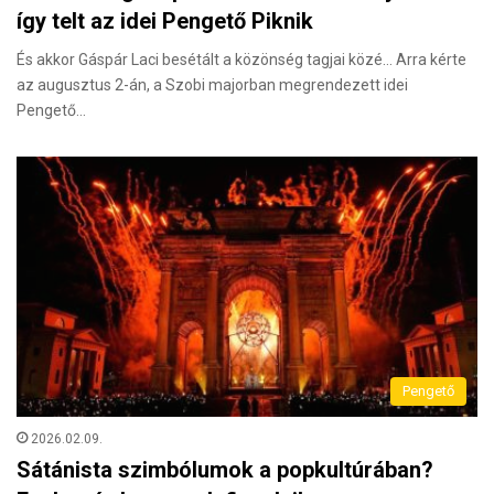
így telt az idei Pengető Piknik
És akkor Gáspár Laci besétált a közönség tagjai közé… Arra kérte
az augusztus 2-án, a Szobi majorban megrendezett idei
Pengető…
Pengető
2026.02.09.
Sátánista szimbólumok a popkultúrában?