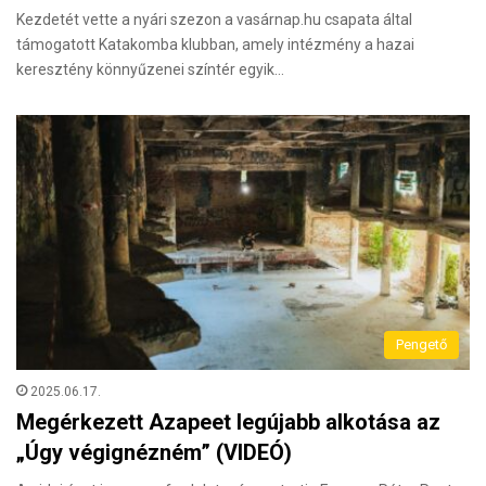
Kezdetét vette a nyári szezon a vasárnap.hu csapata által
támogatott Katakomba klubban, amely intézmény a hazai
keresztény könnyűzenei színtér egyik…
Pengető
2025.06.17.
Megérkezett Azapeet legújabb alkotása az
„Úgy végignézném” (VIDEÓ)