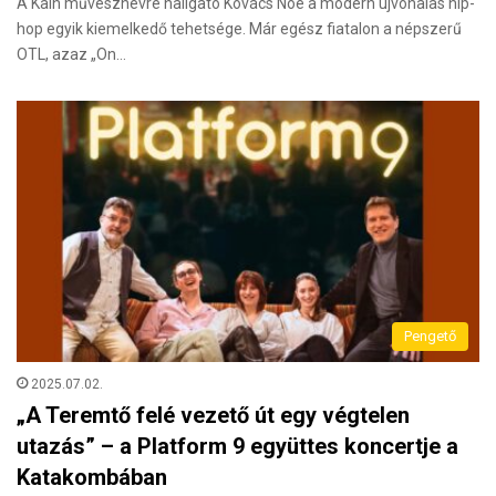
A Kain művésznévre hallgató Kovács Noé a modern újvonalas hip-
hop egyik kiemelkedő tehetsége. Már egész fiatalon a népszerű
OTL, azaz „On…
Pengető
2025.07.02.
„A Teremtő felé vezető út egy végtelen
utazás” – a Platform 9 együttes koncertje a
Katakombában