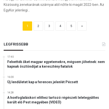
Közösség zenekarának szárnyai alól nőtte ki magát 2022-ben. Az
EgyKor jelenlegi…
1
2
3
4
5
»
LEGFRISSEBB
17:40
Felvették őket magyar egyetemekre, mégsem jöhetnek: nem
kapnak ösztöndíjat a keresztény fiatalok
16:00
Új lendületet kap a ferences jelenlét Pécsett
14:28
A honfoglaláskori elithez tartozó régészeti leletegyüttes
került elő Pest megyében (VIDEÓ)