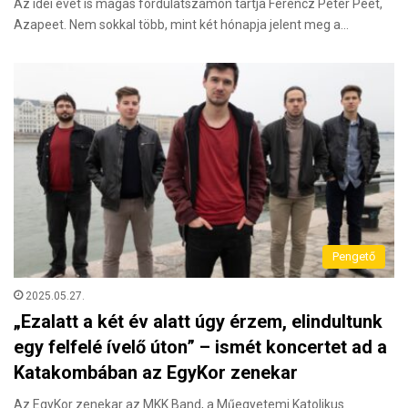
Az idei évet is magas fordulatszámon tartja Ferencz Péter Peet,
Azapeet. Nem sokkal több, mint két hónapja jelent meg a…
Pengető
2025.05.27.
„Ezalatt a két év alatt úgy érzem, elindultunk
egy felfelé ívelő úton” – ismét koncertet ad a
Katakombában az EgyKor zenekar
Az EgyKor zenekar az MKK Band, a Műegyetemi Katolikus