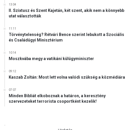
13:04
II. Szixtusz és Szent Kajetán, két szent, akik nem a könnyebb
utat választották
11:11
Törvénytelenség? Rétvári Bence szerint lebukott a Szociális
és Családügyi Minisztérium
10:14
Moszkvába megy a vatikáni külügyminiszter
09:12
Kaszab Zoltán: Most lett volna valódi szükség a közmédiára
07:07
Minden Bibliát elkoboznak a határon, a keresztény
szervezeteket terrorista csoportként kezelik!
.