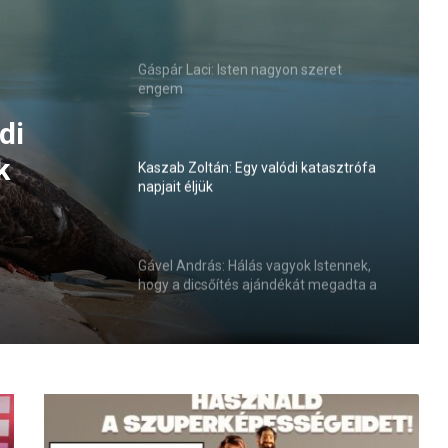
jelenlétét
Gáspár Laci: Isten nagyon szeret
engem
gyok
tés
Kaszab Zoltán: Egy valódi katasztrófa
napjait éljük
Gável András: Hálás vagyok Istennek,
hogy a dicsőítés ajándékát megadta a
családjainknak
K
a
m