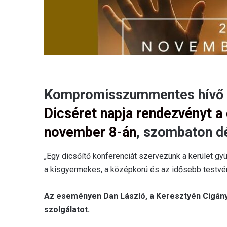
Kompromisszummentes hívő é
Dicséret napja rendezvényt a
november 8-án
, szombaton dé
„Egy dicsőítő konferenciát szervezünk a kerület gyü
a kisgyermekes, a középkorú és az idősebb testvér
Az eseményen Dan László, a Keresztyén Cigánymi
szolgálatot.