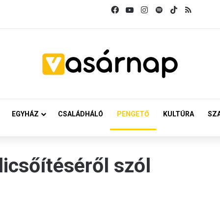
Facebook
YouTube
Instagram
Spotify
TikTok
RSS
EGYHÁZ
CSALÁDHÁLÓ
PENGETŐ
KULTÚRA
SZ
dicsőítéséről szól