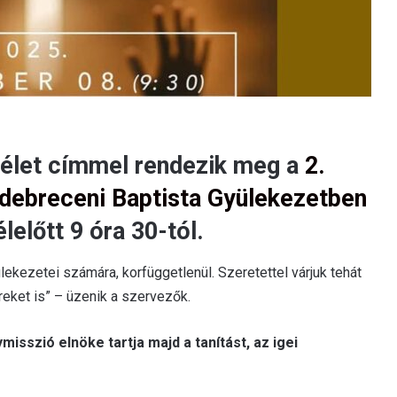
let címmel rendezik meg a
2.
 debreceni Baptista Gyülekezetben
lelőtt 9 óra 30-tól.
lekezetei számára, korfüggetlenül. Szeretettel várjuk tehát
eket is” – üzenik a szervezők.
sszió elnöke tartja majd a tanítást, az igei