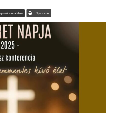
gosztás email-ben
Nyomtatás