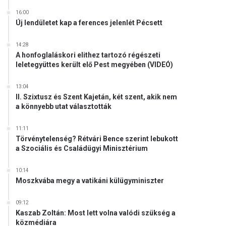
16:00
Új lendületet kap a ferences jelenlét Pécsett
14:28
A honfoglaláskori elithez tartozó régészeti
leletegyüttes került elő Pest megyében (VIDEÓ)
13:04
II. Szixtusz és Szent Kajetán, két szent, akik nem
a könnyebb utat választották
11:11
Törvénytelenség? Rétvári Bence szerint lebukott
a Szociális és Családügyi Minisztérium
10:14
Moszkvába megy a vatikáni külügyminiszter
09:12
Kaszab Zoltán: Most lett volna valódi szükség a
közmédiára