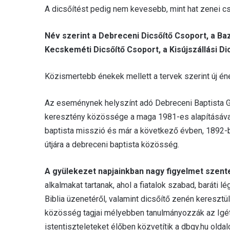
A dicsőítést pedig nem kevesebb, mint hat zenei cs
Név szerint a Debreceni Dicsőítő Csoport, a Ba
Kecskeméti Dicsőítő Csoport, a Kisújszállási Di
Közismertebb énekek mellett a tervek szerint új én
Az eseménynek helyszínt adó Debreceni Baptista G
keresztény közössége a maga 1981-es alapításával.
baptista misszió és már a következő évben, 1892-be
útjára a debreceni baptista közösség.
A gyülekezet napjainkban nagy figyelmet szent
alkalmakat tartanak, ahol a fiatalok szabad, baráti l
Biblia üzenetéről, valamint dicsőítő zenén keresztül 
közösség tagjai mélyebben tanulmányozzák az Igét. 
istentiszteleteket élőben közvetítik a dbgy.hu oldal