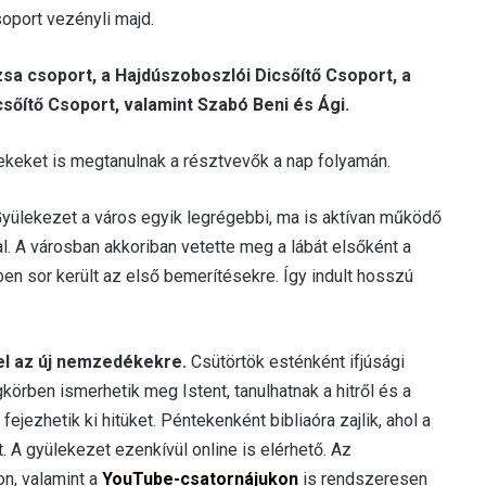
oport vezényli majd.
zsa csoport, a Hajdúszoboszlói Dicsőítő Csoport, a
csőítő Csoport, valamint Szabó Beni és Ági.
ekeket is megtanulnak a résztvevők a nap folyamán.
yülekezet a város egyik legrégebbi, ma is aktívan működő
 A városban akkoriban vetette meg a lábát elsőként a
n sor került az első bemerítésekre. Így indult hosszú
el az új nemzedékekre.
Csütörtök esténként ifjúsági
égkörben ismerhetik meg Istent, tanulhatnak a hitről és a
fejezhetik ki hitüket. Péntekenként bibliaóra zajlik, ahol a
A gyülekezet ezenkívül online is elérhető. Az
on, valamint a
YouTube-csatornájukon
is rendszeresen