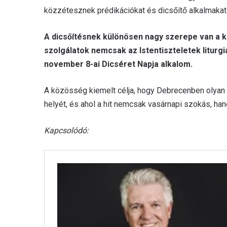
közzétesznek prédikációkat és dicsőítő alkalmakat
A dicsőítésnek különösen nagy szerepe van a 
szolgálatok nemcsak az Istentiszteletek liturgi
november 8-ai Dicséret Napja alkalom.
A közösség kiemelt célja, hogy Debrecenben olyan le
helyét, és ahol a hit nemcsak vasárnapi szokás, ha
Kapcsolódó: