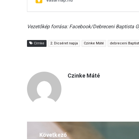
Vezetőkép forrása: Facebook/Debreceni Baptista G
Címke
2. Dicséret napja
Czinke Máté
debreceni Baptis
Czinke Máté
Következő