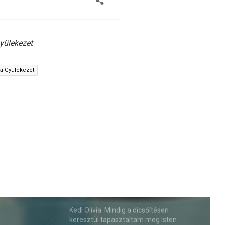
yülekezet
ta Gyülekezet
Kedl Olívia: Mindig a dicsőítésen
keresztül tapasztaltam meg Isten