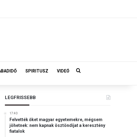
Keresés:
ABADIDŐ
SPIRITUSZ
VIDEÓ
LEGFRISSEBB
17:40
Felvették őket magyar egyetemekre, mégsem
jöhetnek: nem kapnak ösztöndíjat a keresztény
fiatalok