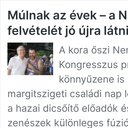
Múlnak az évek – a 
felvételét jó újra látn
A kora őszi Ne
Kongresszus pr
könnyűzene is 
margitszigeti családi nap
a hazai dicsőítő előadók 
zenészek különleges fúzió