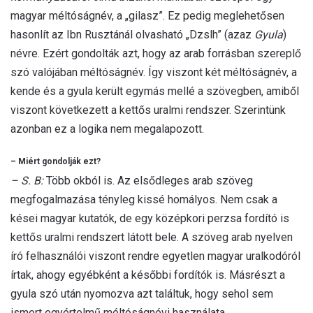
magyar méltóságnév, a „gilasz”. Ez pedig meglehetősen
hasonlít az Ibn Rusztánál olvasható „Dzslh” (azaz
Gyula
)
névre. Ezért gondolták azt, hogy az arab forrásban szereplő
szó valójában méltóságnév. Így viszont két méltóságnév, a
kende és a gyula került egymás mellé a szövegben, amiből
viszont következett a kettős uralmi rendszer. Szerintünk
azonban ez a logika nem megalapozott.
– Miért gondolják ezt?
– S. B:
Több okból is. Az elsődleges arab szöveg
megfogalmazása tényleg kissé homályos. Nem csak a
kései magyar kutatók, de egy középkori perzsa fordító is
kettős uralmi rendszert látott bele. A szöveg arab nyelven
író felhasználói viszont rendre egyetlen magyar uralkodóról
írtak, ahogy egyébként a későbbi fordítók is. Másrészt a
gyula szó után nyomozva azt találtuk, hogy sehol sem
ismert egyértelmű méltóságnévi használata,