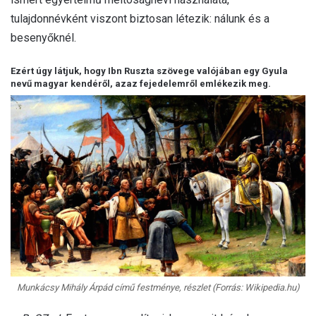
tulajdonnévként viszont biztosan létezik: nálunk és a
besenyőknél.
Ezért úgy látjuk, hogy Ibn Ruszta szövege valójában egy Gyula
nevű magyar kendéről, azaz fejedelemről emlékezik meg.
Munkácsy Mihály Árpád című festménye, részlet (Forrás: Wikipedia.hu)