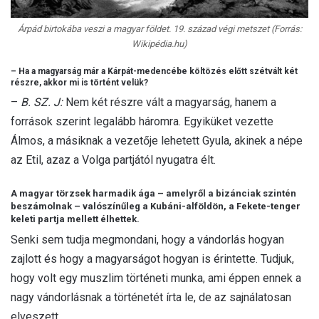
Árpád birtokába veszi a magyar földet. 19. század végi metszet (Forrás:
Wikipédia.hu)
– Ha a magyarság már a Kárpát-medencébe költözés előtt szétvált két
részre, akkor mi is történt velük?
–
B. SZ. J:
Nem két részre vált a magyarság, hanem a
források szerint legalább háromra. Egyiküket vezette
Álmos, a másiknak a vezetője lehetett Gyula, akinek a népe
az Etil, azaz a Volga partjától nyugatra élt.
A magyar törzsek harmadik ága – amelyről a bizánciak szintén
beszámolnak – valószínűleg a Kubáni-alföldön, a Fekete-tenger
keleti partja mellett élhettek.
Senki sem tudja megmondani, hogy a vándorlás hogyan
zajlott és hogy a magyarságot hogyan is érintette. Tudjuk,
hogy volt egy muszlim történeti munka, ami éppen ennek a
nagy vándorlásnak a történetét írta le, de az sajnálatosan
elveszett…