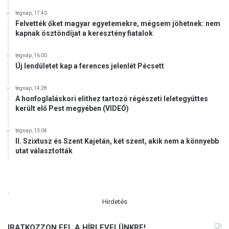
tegnap, 17:40
Felvették őket magyar egyetemekre, mégsem jöhetnek: nem
kapnak ösztöndíjat a keresztény fiatalok
tegnap, 16:00
Új lendületet kap a ferences jelenlét Pécsett
tegnap, 14:28
A honfoglaláskori elithez tartozó régészeti leletegyüttes
került elő Pest megyében (VIDEÓ)
tegnap, 13:04
II. Szixtusz és Szent Kajetán, két szent, akik nem a könnyebb
utat választották
.
Hirdetés
IRATKOZZON FEL A HÍRLEVELÜNKRE!