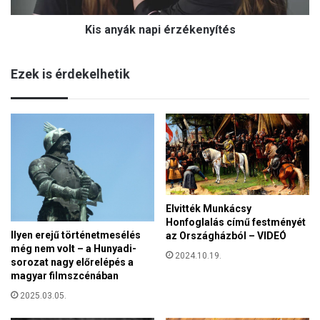
i
n
g
Kis anyák napi érzékenyítés
a
e
p
t
i
2
Ezek is érdekelhetik
é
0
r
2
z
2
é
f
k
e
e
l
n
l
y
é
í
p
Elvitték Munkácsy
t
ő
Honfoglalás című festményét
é
i
Ilyen erejű történetmesélés
az Országházból – VIDEÓ
s
–
még nem volt – a Hunyadi-
2024.10.19.
sorozat nagy előrelépés a
n
magyar filmszcénában
e
m
2025.03.05.
i