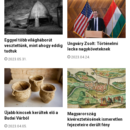
s
a
k
á
r
m
i
Eggyel több világháborút
Ungváry Zsolt: Történelmi
l
vesztettünk, mint ahogy eddig
lecke nagyköveteknek
y
tudtuk
e
2023.04.24.
2023.05.31.
n
n
é
v
s
o
r
Újabb kincsek kerültek elő a
Magyarország
Budai Várból
kivéreztetésének ismeretlen
fejezeteire derült fény
2023.04.05.