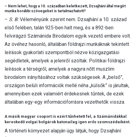
– Nem lehet, hogy a 10. században keletkezett, Dzsajhání által megírt
munka korábbi szövegeket is tartalmazhatott?
–
S. B:
Véleményünk szerint nem. Dzsajhání a 10. század
első felében, talán 925-ben halt meg, és a 892-ben
felvirágzó Számánida Birodalom egyik vezető embere volt.
Az övéhez hasonló, általában földrajzi munkáknak tekintett
leírások gyakorlati szempontból nézve közigazgatási
segédletek, amelyek a jelenről szóltak. Politikai földrajzi
leírások a térségről, amelyek a nagyra nőtt muszlim
birodalom irányításához voltak szükségesek. A „belső”,
országon belüli információk mellé néha „külsők” is járultak,
amennyiben ezek valamiért érdekesnek tűntek, de ezek
általában egy-egy információforrásra vezethetők vissza.
A másik magyar csoport is ezért tűnhetett fel, a Számánidákkal
kereskedő volgai bolgárok katonailag igen erős szomszédaiként.
A történeti környezet alapján úgy látjuk, hogy Dzsajhání