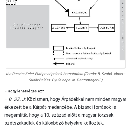
Ibn Ruszta: Kelet-Európa népeinek bemutatása (Forrás: B. Szabó János–
Sudár Balázs: Gyula népe in. Dentumoger II.)
– Hogy lehetséges ez?
–
B. SZ. J:
Közismert, hogy Árpádékkal nem minden magyar
érkezett be a Kárpát-medencébe. A bizánci források is
megemlítik, hogy a 10. század előtt a magyar törzsek
szétszakadtak és különböző helyekre költöztek.