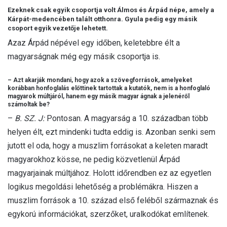
Ezeknek csak egyik csoportja volt Álmos és Árpád népe, amely a
Kárpát-medencében talált otthonra. Gyula pedig egy másik
csoport egyik vezetője lehetett.
Azaz Árpád népével egy időben, keletebbre élt a
magyarságnak még egy másik csoportja is.
– Azt akarják mondani, hogy azok a szövegforrások, amelyeket
korábban honfoglalás előttinek tartottak a kutatók, nem is a honfoglaló
magyarok múltjáról, hanem egy másik magyar ágnak a jelenéről
számoltak be?
–
B. SZ. J:
Pontosan. A magyarság a 10. században több
helyen élt, ezt mindenki tudta eddig is. Azonban senki sem
jutott el oda, hogy a muszlim forrásokat a keleten maradt
magyarokhoz kösse, ne pedig közvetlenül Árpád
magyarjainak múltjához. Holott időrendben ez az egyetlen
logikus megoldási lehetőség a problémákra. Hiszen a
muszlim források a 10. század első feléből származnak és
egykorú információkat, szerzőket, uralkodókat említenek.