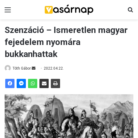
Menü
K
Szenzáció – Ismeretlen magyar
fejedelem nyomára
bukkanhattak
Tóth Gábor
S
2022.04.22.
e
n
d
a
n
e
m
a
i