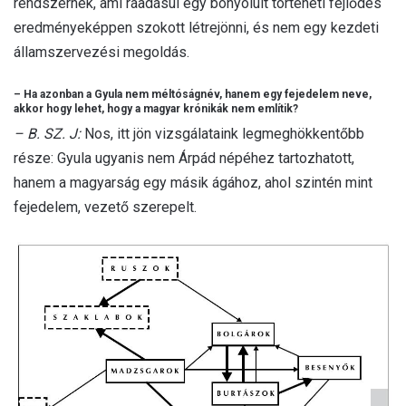
rendszernek, ami ráadásul egy bonyolult történeti fejlődés
eredményeképpen szokott létrejönni, és nem egy kezdeti
államszervezési megoldás.
– Ha azonban a Gyula nem méltóságnév, hanem egy fejedelem neve,
akkor hogy lehet, hogy a magyar krónikák nem említik?
– B. SZ. J:
Nos, itt jön vizsgálataink legmeghökkentőbb
része: Gyula ugyanis nem Árpád népéhez tartozhatott,
hanem a magyarság egy másik ágához, ahol szintén mint
fejedelem, vezető szerepelt.