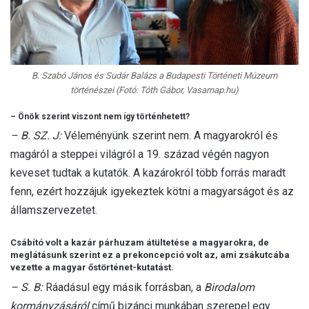
B. Szabó János és Sudár Balázs a Budapesti Történeti Múzeum
történészei (Fotó: Tóth Gábor, Vasarnap.hu)
– Önök szerint viszont nem így történhetett?
– B. SZ. J:
Véleményünk szerint nem. A magyarokról és
magáról a steppei világról a 19. század végén nagyon
keveset tudtak a kutatók. A kazárokról több forrás maradt
fenn, ezért hozzájuk igyekeztek kötni a magyarságot és az
államszervezetet.
Csábító volt a kazár párhuzam átültetése a magyarokra, de
meglátásunk szerint ez a prekoncepció volt az, ami zsákutcába
vezette a magyar őstörténet-kutatást.
– S. B:
Ráadásul egy másik forrásban, a
Birodalom
kormányzásáról
című bizánci munkában szerepel egy