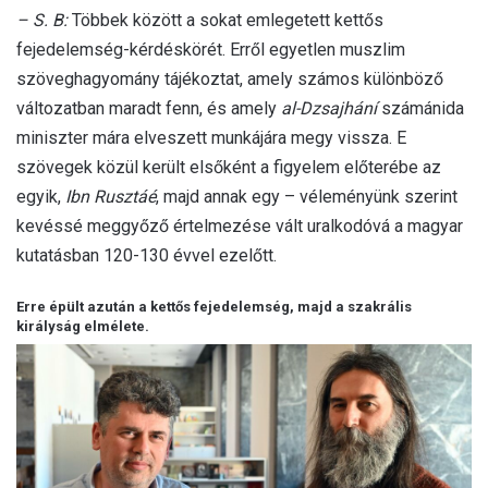
– S. B:
Többek között a sokat emlegetett kettős
fejedelemség-kérdéskörét. Erről egyetlen muszlim
szöveghagyomány tájékoztat, amely számos különböző
változatban maradt fenn, és amely
al-Dzsajhání
számánida
miniszter mára elveszett munkájára megy vissza. E
szövegek közül került elsőként a figyelem előterébe az
egyik,
Ibn Rusztáé
, majd annak egy – véleményünk szerint
kevéssé meggyőző értelmezése vált uralkodóvá a magyar
kutatásban 120-130 évvel ezelőtt.
Erre épült azután a kettős fejedelemség, majd a szakrális
királyság elmélete.