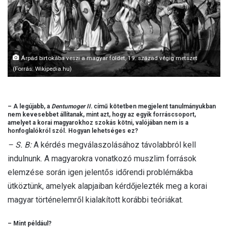
l
Árpád birtokába veszi a magyar földet, 19. század végig metszet
(Forrás: Wikipedia.hu)
– A legújabb, a
Dentumoger II.
című kötetben megjelent tanulmányukban
nem kevesebbet állítanak, mint azt, hogy az egyik forráscsoport,
amelyet a korai magyarokhoz szokás kötni, valójában nem is a
honfoglalókról szól. Hogyan lehetséges ez?
– S. B:
A kérdés megválaszolásához távolabbról kell
indulnunk. A magyarokra vonatkozó muszlim források
elemzése során igen jelentős időrendi problémákba
ütköztünk, amelyek alapjaiban kérdőjelezték meg a korai
magyar történelemről kialakított korábbi teóriákat.
– Mint például?