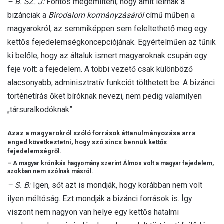
– B. SZ. J:
Fontos megemlíteni, hogy amit leírnak a
bizánciak a
Birodalom kormányzásáról
című műben a
magyarokról, az semmiképpen sem feleltethető meg egy
kettős fejedelemségkoncepciójának. Egyértelműen az tűnik
ki belőle, hogy az általuk ismert magyaroknak csupán egy
feje volt: a fejedelem. A többi vezető csak különböző
alacsonyabb, adminisztratív funkciót tölthetett be. A bizánci
történetírás őket bíróknak nevezi, nem pedig valamilyen
„társuralkodóknak”.
Azaz a magyarokról szóló források áttanulmányozása arra
enged következtetni, hogy szó sincs bennük kettős
fejedelemségről.
– A magyar krónikás hagyomány szerint Álmos volt a magyar fejedelem,
azokban nem szólnak másról.
– S. B:
Igen, sőt azt is mondják, hogy korábban nem volt
ilyen méltóság. Ezt mondják a bizánci források is. Így
viszont nem nagyon van helye egy kettős hatalmi