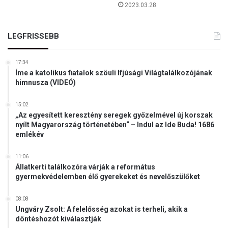
2023.03.28.
LEGFRISSEBB
17:34
Íme a katolikus fiatalok szöuli Ifjúsági Világtalálkozójának
himnusza (VIDEÓ)
15:02
„Az egyesített keresztény seregek győzelmével új korszak
nyílt Magyarország történetében“ – Indul az Ide Buda! 1686
emlékév
11:06
Állatkerti találkozóra várják a református
gyermekvédelemben élő gyerekeket és nevelőszülőket
08:08
Ungváry Zsolt: A felelősség azokat is terheli, akik a
döntéshozót kiválasztják