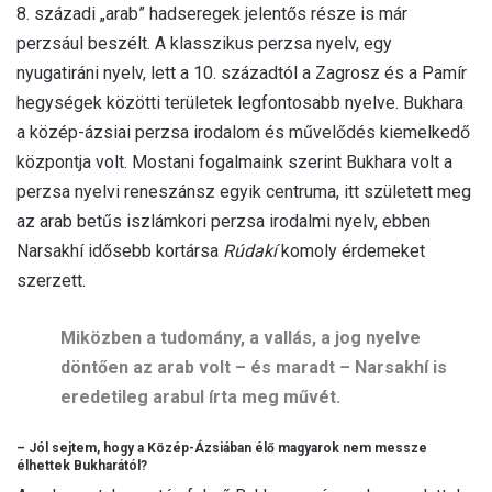
8. századi „arab” hadseregek jelentős része is már
perzsául beszélt. A klasszikus perzsa nyelv, egy
nyugatiráni nyelv, lett a 10. századtól a Zagrosz és a Pamír
hegységek közötti területek legfontosabb nyelve. Bukhara
a közép-ázsiai perzsa irodalom és művelődés kiemelkedő
központja volt. Mostani fogalmaink szerint Bukhara volt a
perzsa nyelvi reneszánsz egyik centruma, itt született meg
az arab betűs iszlámkori perzsa irodalmi nyelv, ebben
Narsakhí idősebb kortársa
Rúdakí
komoly érdemeket
szerzett.
Miközben a tudomány, a vallás, a jog nyelve
döntően az arab volt – és maradt – Narsakhí is
eredetileg arabul írta meg művét.
– Jól sejtem, hogy a Közép-Ázsiában élő magyarok nem messze
élhettek Bukharától?