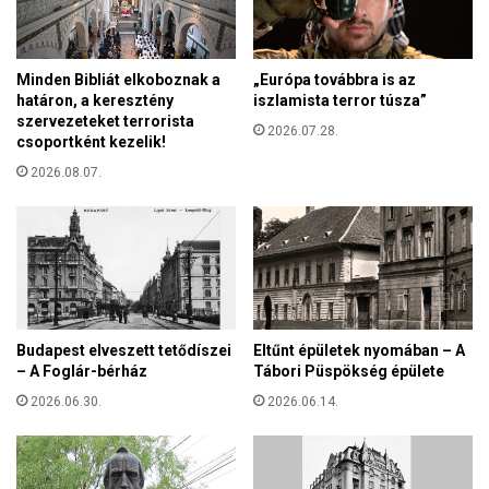
t
k
a
c
r
i
Minden Bibliát elkoboznak a
„Európa továbbra is az
e
n
határon, a keresztény
iszlamista terror túsza”
p
á
szervezeteket terrorista
ü
2026.07.28.
k
csoportként kezelik!
l
h
ő
2026.08.07.
a
n
t
-
é
ú
k
j
o
t
n
r
y
ü
s
Budapest elveszett tetődíszei
Eltűnt épületek nyomában – A
k
á
– A Foglár-bérház
Tábori Püspökség épülete
k
g
e
2026.06.30.
2026.06.14.
a
l
p
r