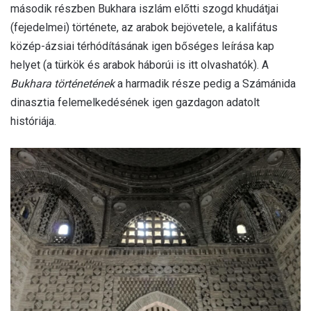
második részben Bukhara iszlám előtti szogd khudátjai
(fejedelmei) története, az arabok bejövetele, a kalifátus
közép-ázsiai térhódításának igen bőséges leírása kap
helyet (a türkök és arabok háborúi is itt olvashatók). A
Bukhara történetének
a harmadik része pedig a Számánida
dinasztia felemelkedésének igen gazdagon adatolt
históriája.