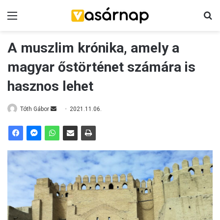
Menü
K
A muszlim krónika, amely a
magyar őstörténet számára is
hasznos lehet
Tóth Gábor
S
2021.11.06.
e
n
d
a
n
e
m
a
i