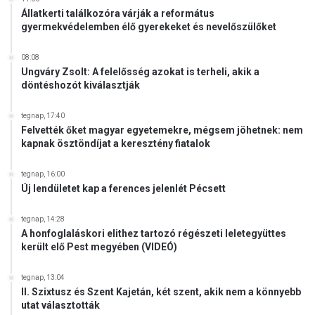
Állatkerti találkozóra várják a református
gyermekvédelemben élő gyerekeket és nevelőszülőket
08:08
Ungváry Zsolt: A felelősség azokat is terheli, akik a
döntéshozót kiválasztják
tegnap, 17:40
Felvették őket magyar egyetemekre, mégsem jöhetnek: nem
kapnak ösztöndíjat a keresztény fiatalok
tegnap, 16:00
Új lendületet kap a ferences jelenlét Pécsett
tegnap, 14:28
A honfoglaláskori elithez tartozó régészeti leletegyüttes
került elő Pest megyében (VIDEÓ)
tegnap, 13:04
II. Szixtusz és Szent Kajetán, két szent, akik nem a könnyebb
utat választották