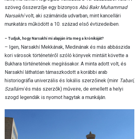
szöveg ősszerzője egy bizonyos
Abú Bakr Muhammad
Narsakhí
volt, aki számánida udvarban, mint kancellári
munkatárs működött a 10. század első évtizedeiben.
– Tudjuk, hogy Narsakhí
mi alapján írta meg a krónikáját?
– Igen, Narsakhí Mekkának, Medinának és más abbászida
kori városok történetéről szóló könyvek mintáit követte a
Bukhara történetének megírásakor. A minta adott volt, és
Narsakhí láthatóan támaszkodott a korábbi arab
historiográfia univerzális és lokális szerzőinek (minr
Tabarí
,
Szallámí
és más szerzők) műveire, de emellett a helyi
szogd legendák is nyomot hagytak a munkáján.