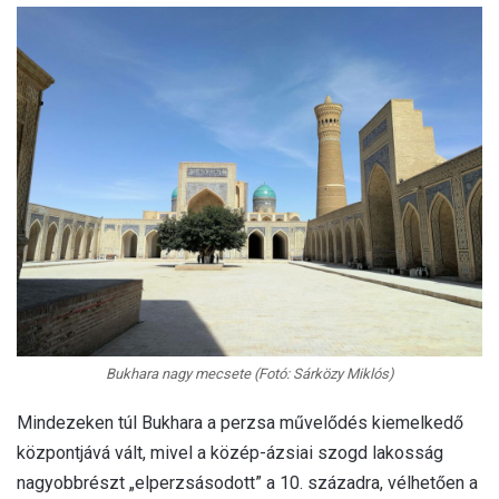
Bukhara nagy mecsete (Fotó: Sárközy Miklós)
Mindezeken túl Bukhara a perzsa művelődés kiemelkedő
központjává vált, mivel a közép-ázsiai szogd lakosság
nagyobbrészt „elperzsásodott” a 10. századra, vélhetően a