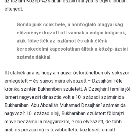
az iszlám Közép-Ázsiában északi irányba is egyre jobban
elterjedt.
Gondoljunk csak bele, a honfoglaló magyarság
előzményei között ott vannak a volgai bolgárok,
akik fölvették az iszlámot és akik élénk
kereskedelmi kapcsolatban álltak a közép-ázsiai
számánidákkal.
Itt utalnék arra is, hogy a magyar őstörténetben oly sokszor
emlegetett – és sajnos mára elveszett – Dzsajhání-féle
krónika szintén Bukharában született. A Dzsajhání família jól
ismert nagyvezíri dinasztia volt a 10. századi számánida
Bukharában. Abú Abdalláh Muhamad Dzsajhání számánida
nagyvezír 10. század eleji, Bukharában született földrajzi
műve beszámol a magyarokról, e mű elveszett, de több
arab és perzsa mű is továbbéltette közléseit, emiatt