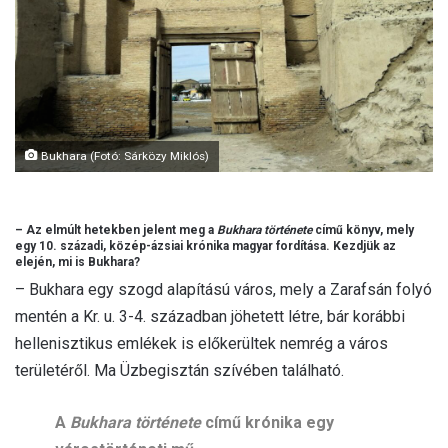
l
Bukhara (Fotó: Sárközy Miklós)
– Az elmúlt hetekben jelent meg a
Bukhara története
című könyv, mely
egy 10. századi, közép-ázsiai krónika magyar fordítása. Kezdjük az
elején, mi is Bukhara?
– Bukhara egy szogd alapítású város, mely a Zarafsán folyó
mentén a Kr. u. 3-4. században jöhetett létre, bár korábbi
hellenisztikus emlékek is előkerültek nemrég a város
területéről. Ma Üzbegisztán szívében található.
A
Bukhara története
című krónika egy