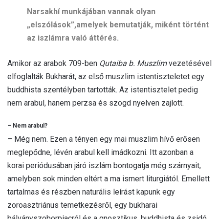
Narsakhí munkájában vannak olyan
„elszólások”,amelyek bemutatják, miként történt
az iszlámra való áttérés.
Amikor az arabok 709-ben
Qutaiba b. Muszlim
vezetésével
elfoglalták Bukharát, az első muszlim istentiszteletet egy
buddhista szentélyben tartották. Az istentisztelet pedig
nem arabul, hanem perzsa és szogd nyelven zajlott.
– Nem arabul?
– Még nem. Ezen a tényen egy mai muszlim hívő erősen
meglepődne, lévén arabul kell imádkozni. Itt azonban a
korai periódusában járó iszlám bontogatja még szárnyait,
amelyben sok minden eltért a ma ismert liturgiától. Emellett
tartalmas és részben naturális leírást kapunk egy
zoroasztriánus temetkezésről, egy bukharai
bálványszoborpiacról és a gnosztikus, buddhista és zsidó