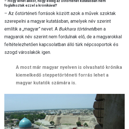
– Hogy lehet akkor, hogy eddig az őstörténet kutatásban nem
foglalkoztak ezzel a krónikával?
– Az őstörténeti források között azok a művek szoktak
szerepelni a magyar kutatásban, amelyek név szerint
említik a „magyar” nevet. A
Bukhara történeté
ben a
magyarok név szerint nem fordulnak elő, de a magyarokkal
feltételezhetően kapcsolatban álló türk népcsoportok és
szogd városlakók igen.
A most már magyar nyelven is olvasható krónika
kiemelkedő steppetörténeti forrás lehet a
magyar kutatók számára is.