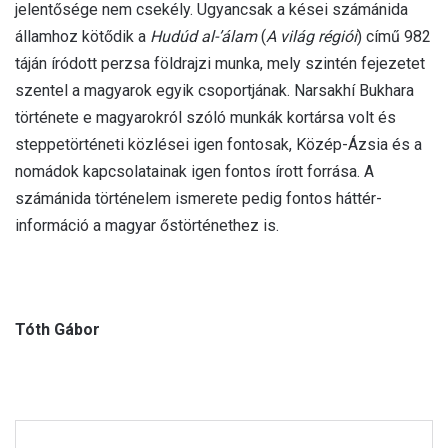
jelentősége nem csekély. Ugyancsak a kései számánida
államhoz kötődik a
Hudúd al-’álam
(
A világ régiói
) című 982
táján íródott perzsa földrajzi munka, mely szintén fejezetet
szentel a magyarok egyik csoportjának. Narsakhí Bukhara
története e magyarokról szóló munkák kortársa volt és
steppetörténeti közlései igen fontosak, Közép-Ázsia és a
nomádok kapcsolatainak igen fontos írott forrása. A
számánida történelem ismerete pedig fontos háttér-
információ a magyar őstörténethez is.
Tóth Gábor