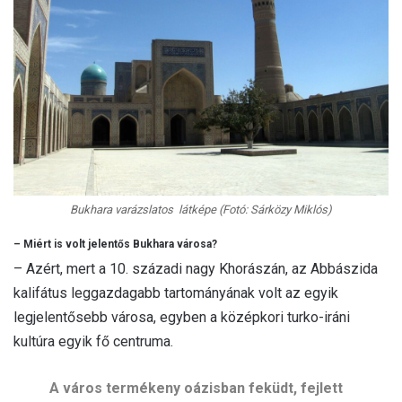
Bukhara varázslatos látképe (Fotó: Sárközy Miklós)
– Miért is volt jelentős Bukhara városa?
– Azért, mert a 10. századi nagy Khorászán, az Abbászida
kalifátus leggazdagabb tartományának volt az egyik
legjelentősebb városa, egyben a középkori turko-iráni
kultúra egyik fő centruma.
A város termékeny oázisban feküdt, fejlett