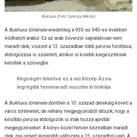
Bukhara (Fotó: Sárközy Miklós)
A
Bukhara története
eredetileg a 930-as 940-es években
íródhatott arabul. Ez az arab ősverzió sajnálatosan nem
maradt ránk, viszont a 12. században több perzsa fordítása,
átdolgozása is született, amikor is kisebb kiegészítések
kerültek a szövegbe.
Régiségét tekintve ez a mű Közép-Ázsia
legrégibb fennmaradt muszlim krónikája.
A
Bukhara története
döntően a 10. század derekáig követi a
város történetét, de néhány megjegyzésből látszik, hogy a
későbbi perzsa átdolgozók is írtak hozzá apróbb
megjegyzéseket. A könyv közel hetven kéziratban maradt
ránk, ma ismert legrégibb változata a 15. századból való. A