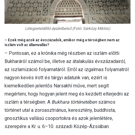
Lélegzetelállító épületbelső (Fotó: Sárközy Miklós)
– Ezek még azok az évszázadok, amikor még a térségben nem az
iszlám volt az államvallás?
– Pontosan, ez a krónika még részben az iszlám előtti
Bukharáról számol be, illetve az átalakulás évszázadairól,
az iszlamizáció folyamatáról. Erről az izgalmas folyamatról
nagyon kevés írott és tárgyi adatunk van, ezért is
kiemelkedően jelentős Narsakhí műve, mert segít
megérteni, hogy hogyan jelent meg és kezdett elterjedni az
iszlám a térségben. A
Bukhara történetében
számos
történet utal a zoroasztriánus, keresztény, buddhista,
gnosztikus vallású csoportokra és azok jelenlétére,
szerepére a Kr. u. 6–10. századi Közép-Ázsiában.