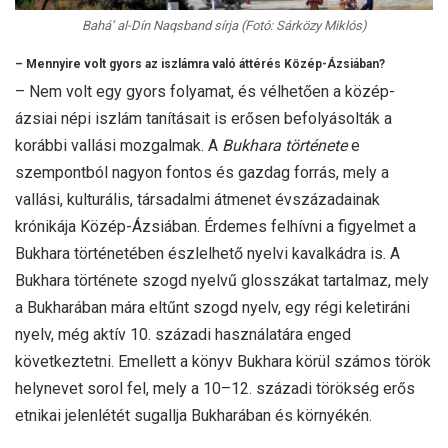
Bahá’ al-Dín Naqsband sírja (Fotó: Sárközy Miklós)
– Mennyire volt gyors az iszlámra való áttérés Közép-Ázsiában?
– Nem volt egy gyors folyamat, és vélhetően a közép-
ázsiai népi iszlám tanításait is erősen befolyásolták a
korábbi vallási mozgalmak. A
Bukhara története
e
szempontból nagyon fontos és gazdag forrás, mely a
vallási, kulturális, társadalmi átmenet évszázadainak
krónikája Közép-Ázsiában. Érdemes felhívni a figyelmet a
Bukhara történetében észlelhető nyelvi kavalkádra is. A
Bukhara története szogd nyelvű glosszákat tartalmaz, mely
a Bukharában mára eltűnt szogd nyelv, egy régi keletiráni
nyelv, még aktív 10. századi használatára enged
következtetni. Emellett a könyv Bukhara körül számos török
helynevet sorol fel, mely a 10–12. századi törökség erős
etnikai jelenlétét sugallja Bukharában és környékén.