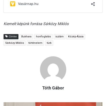
Kiemelt képünk forrása Sárközy Miklós
Címke
Bukhara
honfoglalás
iszlám
Közép-Ázsia
Sárközy Miklós
történelem
türk
Tóth Gábor