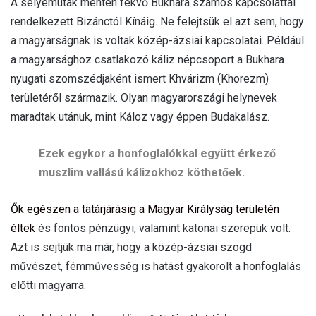
A selyemutak mentén fekvő Bukhara számos kapcsolattal
rendelkezett Bizánctól Kínáig. Ne felejtsük el azt sem, hogy
a magyarságnak is voltak közép-ázsiai kapcsolatai. Például
a magyarsághoz csatlakozó káliz népcsoport a Bukhara
nyugati szomszédjaként ismert Khvárizm (Khorezm)
területéről származik. Olyan magyarországi helynevek
maradtak utánuk, mint Káloz vagy éppen Budakalász.
Ezek egykor a honfoglalókkal együtt érkező
muszlim vallású kálizokhoz köthetőek.
Ők egészen a tatárjárásig a Magyar Királyság területén
éltek
és fontos pénzügyi, valamint katonai szerepük volt.
Azt is sejtjük ma már, hogy a közép-ázsiai szogd
művészet, fémművesség is hatást gyakorolt a honfoglalás
előtti magyarra.