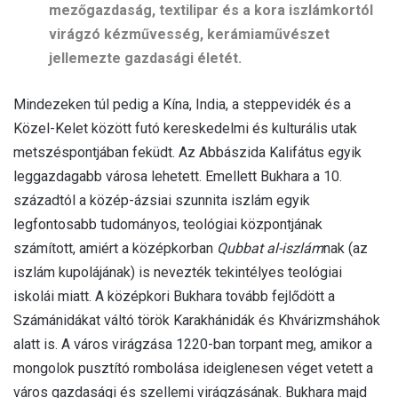
mezőgazdaság, textilipar és a kora iszlámkortól
virágzó kézművesség, kerámiaművészet
jellemezte gazdasági életét.
Mindezeken túl pedig a Kína, India, a steppevidék és a
Közel-Kelet között futó kereskedelmi és kulturális utak
metszéspontjában feküdt. Az Abbászida Kalifátus egyik
leggazdagabb városa lehetett. Emellett Bukhara a 10.
századtól a közép-ázsiai szunnita iszlám egyik
legfontosabb tudományos, teológiai központjának
számított, amiért a középkorban
Qubbat al-iszlám
nak (az
iszlám kupolájának) is nevezték tekintélyes teológiai
iskolái miatt. A középkori Bukhara tovább fejlődött a
Számánidákat váltó török Karakhánidák és Khvárizmsháhok
alatt is. A város virágzása 1220-ban torpant meg, amikor a
mongolok pusztító rombolása ideiglenesen véget vetett a
város gazdasági és szellemi virágzásának. Bukhara majd