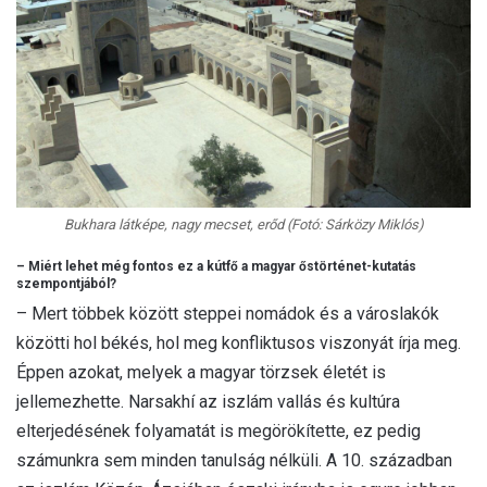
Bukhara látképe, nagy mecset, erőd (Fotó: Sárközy Miklós)
– Miért lehet még fontos ez a kútfő a magyar őstörténet-kutatás
szempontjából?
– Mert többek között steppei nomádok és a városlakók
közötti hol békés, hol meg konfliktusos viszonyát írja meg.
Éppen azokat, melyek a magyar törzsek életét is
jellemezhette. Narsakhí az iszlám vallás és kultúra
elterjedésének folyamatát is megörökítette, ez pedig
számunkra sem minden tanulság nélküli. A 10. században