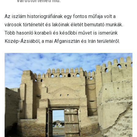
várostörténeti mű.
Az iszlám historiográfiának egy fontos műfaja volt a
városok történetét és lakóinak életét bemutató munkák.
Több hasonló korabeli és későbbi művet is ismerünk
Közép-Ázsiából, a mai Afganisztán és Irán területéről.