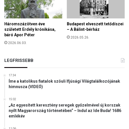
ó
b
á
l
Háromszázötven éve
Budapest elveszett tetődíszei
k
született Erdély krónikása,
– A Bálint-bérház
o
báró Apor Péter
z
2026.05.26.
n
2026.06.03.
a
k
LEGFRISSEBB
a
m
i
17:34
g
Íme a katolikus fiatalok szöuli Ifjúsági Világtalálkozójának
r
himnusza (VIDEÓ)
á
n
15:02
s
„Az egyesített keresztény seregek győzelmével új korszak
o
nyílt Magyarország történetében“ – Indul az Ide Buda! 1686
k
emlékév
11:06