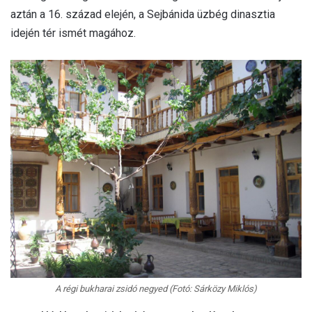
aztán a 16. század elején, a Sejbánida üzbég dinasztia
idején tér ismét magához.
A régi bukharai zsidó negyed (Fotó: Sárközy Miklós)