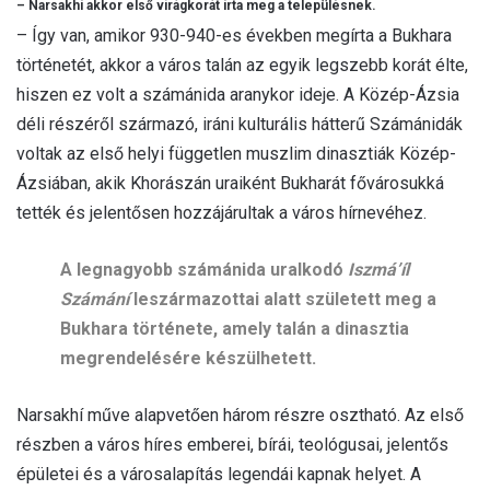
– Narsakhí akkor első virágkorát írta meg a településnek.
– Így van, amikor 930-940-es években megírta a Bukhara
történetét, akkor a város talán az egyik legszebb korát élte,
hiszen ez volt a számánida aranykor ideje. A Közép-Ázsia
déli részéről származó, iráni kulturális hátterű Számánidák
voltak az első helyi független muszlim dinasztiák Közép-
Ázsiában, akik Khorászán uraiként Bukharát fővárosukká
tették és jelentősen hozzájárultak a város hírnevéhez.
A legnagyobb számánida uralkodó
Iszmá’íl
Számání
leszármazottai alatt született meg a
Bukhara története, amely talán a dinasztia
megrendelésére készülhetett.
Narsakhí műve alapvetően három részre osztható. Az első
részben a város híres emberei, bírái, teológusai, jelentős
épületei és a városalapítás legendái kapnak helyet. A