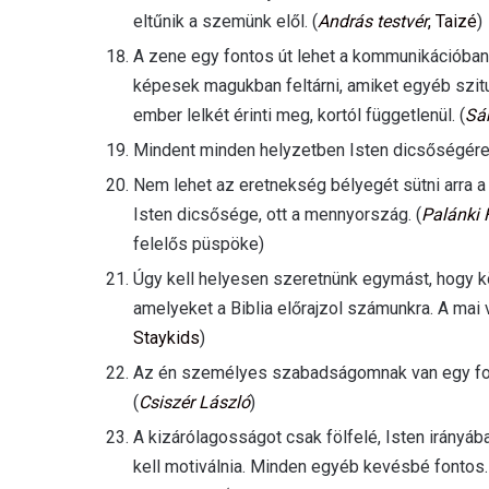
eltűnik a szemünk elől. (
András testvér
, Taizé
)
A zene egy fontos út lehet a kommunikációban, 
képesek magukban feltárni, amiket egyéb szi
ember lelkét érinti meg, kortól függetlenül. (
Sá
Mindent minden helyzetben Isten dicsőségére 
Nem lehet az eretnekség bélyegét sütni arra a
Isten dicsősége, ott a mennyország. (
Palánki 
felelős püspöke)
Úgy kell helyesen szeretnünk egymást, hogy k
amelyeket a Biblia előrajzol számunkra. A mai vi
Staykids
)
Az én személyes szabadságomnak van egy fo
(
Csiszér László
)
A kizárólagosságot csak fölfelé, Isten irányá
kell motiválnia. Minden egyéb kevésbé fonto