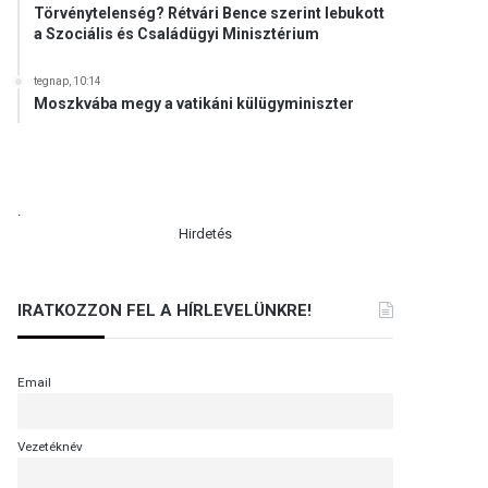
Törvénytelenség? Rétvári Bence szerint lebukott
a Szociális és Családügyi Minisztérium
tegnap, 10:14
Moszkvába megy a vatikáni külügyminiszter
.
Hirdetés
IRATKOZZON FEL A HÍRLEVELÜNKRE!
Email
Vezetéknév