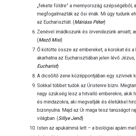
„fekete földre” a mennyország szépségéből, a
megfogalmazták az ősi imák. Mi úgy tudunk e
az Eucharisztiát. (
Máriáss Péter
)
Zenével imádkozunk és örvendezünk amiatt, ami
(
Mező Misi
)
Ő kötötte össze az embereket, a korokat és a
akarhatna az Eucharisztiában jelen lévő Jézus,
Eucharist
)
A dicsőítő zene középpontjában egy szívnek kel
Sokkal többet tudok az Úristenre bízni. Megtan
nagy szükség lesz a hitvalló emberekre, akik 
és mindazokra, aki megvallják és életükkel hir
bizonyulna. Majd az Úr maga tesz tanúságot ra
világban. (
Sillye Jenő
)
Isten az apukámmá lett – a biológiai apám mell