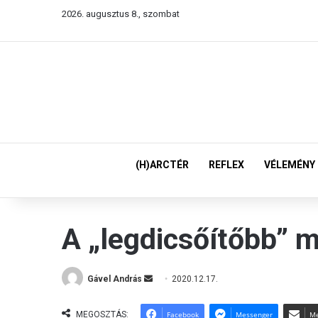
2026. augusztus 8., szombat
(H)ARCTÉR
REFLEX
VÉLEMÉNY
A „legdicsőítőbb” 
Gável András
S
2020.12.17.
e
n
MEGOSZTÁS:
Facebook
Messenger
Me