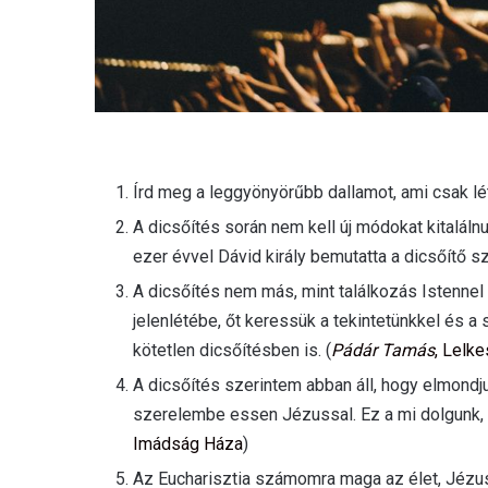
Írd meg a leggyönyörűbb dallamot, ami csak lé
A dicsőítés során nem kell új módokat kitaláln
ezer évvel Dávid király bemutatta a dicsőítő szí
A dicsőítés nem más, mint találkozás Istenne
jelenlétébe, őt keressük a tekintetünkkel és 
kötetlen dicsőítésben is. (
Pádár Tamás
, Lelk
A dicsőítés szerintem abban áll, hogy elmondj
szerelembe essen Jézussal. Ez a mi dolgunk, 
Imádság Háza
)
Az Eucharisztia számomra maga az élet, Jézus K