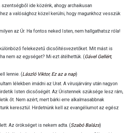
 szentségből ide közénk, ahogy archaikusan
hhez a valósághoz közel kerülni, hogy magunkhoz vesszük
lyen az Úr. Ha fontos neked Isten, nem hallgathatsz róla!
 különböző felekezetű dicsőítésvezetőket. Mit mást is
 ha nem az egységet? Mi ezt átélhettük. (
Gável Gellért,
l lennie. (
László Viktor
,
Ez az a nap
)
ultam lélekben imádni az Urat. A vírusjárvány után nagyon
hirdetik Isten dicsőségét. Az Úristennek szüksége lesz rám,
detik őt. Nem azért, mert bárki erre alkalmasabbnak
jtunk keresztül. Hirdetnünk kell az evangéliumot az egész
ett. Az örökséget is nekem adta. (
Szabó Balázs
)