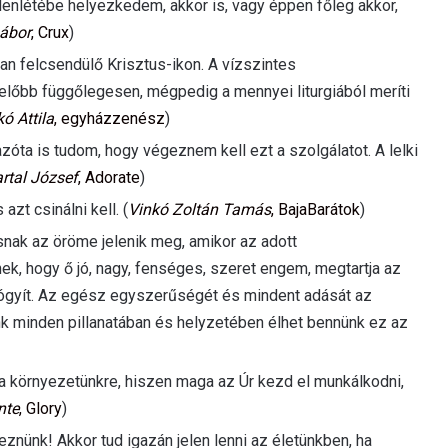
elenlétébe helyezkedem, akkor is, vagy éppen főleg akkor,
Gábor
, Crux
)
ban felcsendülő Krisztus-ikon. A vízszintes
előbb függőlegesen, mégpedig a mennyei liturgiából meríti
ó Attila
, egyházzenész
)
azóta is tudom, hogy végeznem kell ezt a szolgálatot. A lelki
rtal József
, Adorate
)
 azt csinálni kell. (
Vinkó Zoltán Tamás
, BajaBarátok
)
nak az öröme jelenik meg, amikor az adott
k, hogy ő jó, nagy, fenséges, szeret engem, megtartja az
yógyít. Az egész egyszerűségét és mindent adását az
nk minden pillanatában és helyzetében élhet bennünk ez az
n a környezetünkre, hiszen maga az Úr kezd el munkálkodni,
nte
, Glory
)
deznünk! Akkor tud igazán jelen lenni az életünkben, ha