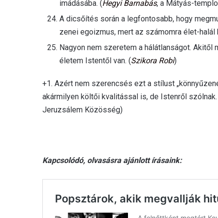
imádásába. (
Hegyi Barnabás
, a Mátyás-templ
A dicsőítés során a legfontosabb, hogy megmut
zenei egoizmus, mert az számomra élet-halál 
Nagyon nem szeretem a hálátlanságot. Akitől 
életem Istentől van. (
Szikora Robi
)
+1. Azért nem szerencsés ezt a stílust „könnyűzen
akármilyen költői kvalitással is, de Istenről szólnak.
Jeruzsálem Közösség)
Kapcsolódó, olvasásra ajánlott írásaink: