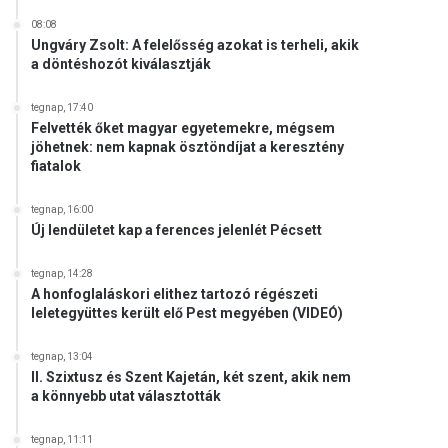
08:08
Ungváry Zsolt: A felelősség azokat is terheli, akik
a döntéshozót kiválasztják
tegnap, 17:40
Felvették őket magyar egyetemekre, mégsem
jöhetnek: nem kapnak ösztöndíjat a keresztény
fiatalok
tegnap, 16:00
Új lendületet kap a ferences jelenlét Pécsett
tegnap, 14:28
A honfoglaláskori elithez tartozó régészeti
leletegyüttes került elő Pest megyében (VIDEÓ)
tegnap, 13:04
II. Szixtusz és Szent Kajetán, két szent, akik nem
a könnyebb utat választották
tegnap, 11:11