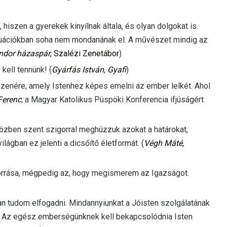
hiszen a gyerekek kinyílnak általa, és olyan dolgokat is
tuációkban soha nem mondanának el. A művészet mindig az
ndor házaspár
, Szalézi Zenetábor
)
kell tennünk! (
Gyárfás István, Gyafi
)
 zenére, amely Istenhez képes emelni az ember lelkét. Ahol
Ferenc
,
a Magyar Katolikus Püspöki Konferencia ifjúságért
özben szent szigorral meghúzzuk azokat a határokat,
lágban ez jelenti a dicsőítő életformát. (
Végh Máté
,
rrása, mégpedig az, hogy megismerem az Igazságot.
ban tudom elfogadni. Mindannyiunkat a Jóisten szolgálatának
s. Az egész emberségünknek kell bekapcsolódnia Isten