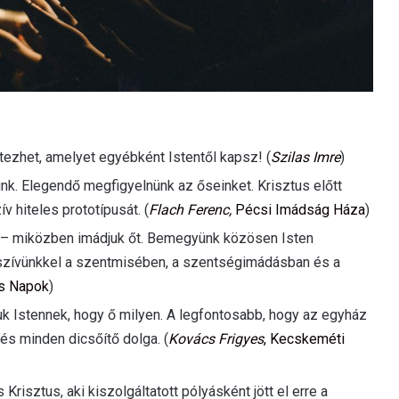
tezhet, amelyet egyébként Istentől kapsz! (
Szilas Imre
)
unk. Elegendő megfigyelnünk az őseinket. Krisztus előtt
v hiteles prototípusát. (
Flach Ferenc,
Pécsi Imádság Háza
)
l – miközben imádjuk őt. Bemegyünk közösen Isten
a szívünkkel a szentmisében, a szentségimádásban és a
es Napok
)
uk Istennek, hogy ő milyen. A legfontosabb, hogy az egyház
és minden dicsőítő dolga. (
Kovács Frigyes
, Kecskeméti
risztus, aki kiszolgáltatott pólyásként jött el erre a