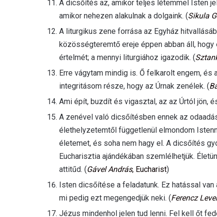
A dicsőítés az, amikor teljes létemmel Isten j
amikor nehezen alakulnak a dolgaink. (
Sikula 
A liturgikus zene forrása az Egyház hitvallásá
közösségteremtő ereje éppen abban áll, hogy 
értelmét; a mennyi liturgiához igazodik. (
Sztank
Erre vágytam mindig is. Ő felkarolt engem, és 
integritásom része, hogy az Úrnak zenélek. (
Ba
Ami épít, buzdít és vigasztal, az az Úrtól jön, és
A zenével való dicsőítésben ennek az odaadás
élethelyzetemtől függetlenül elmondom Istenne
életemet, és soha nem hagy el. A dicsőítés g
Eucharisztia ajándékában szemlélhetjük. Életü
attitűd. (
Gável András
, Eucharist
)
Isten dicsőítése a feladatunk. Ez hatással va
mi pedig ezt megengedjük neki. (
Ferencz Leve
Jézus mindenhol jelen tud lenni. Fel kell őt fe