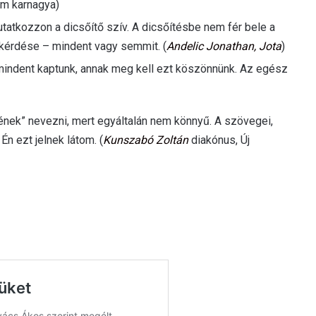
om karnagya)
atkozzon a dicsőítő szív. A dicsőítésbe nem fér bele a
kérdése – mindent vagy semmit. (
Andelic Jonathan, Jota
)
mindent kaptunk, annak meg kell ezt köszönnünk. Az egész
ének” nevezni, mert egyáltalán nem könnyű. A szövegei,
 Én ezt jelnek látom. (
Kunszabó Zoltán
diakónus, Új