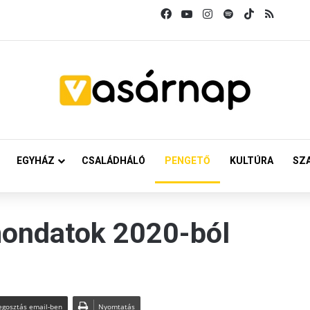
Facebook
YouTube
Instagram
Spotify
TikTok
RSS
EGYHÁZ
CSALÁDHÁLÓ
PENGETŐ
KULTÚRA
SZ
mondatok 2020-ból
gosztás email-ben
Nyomtatás