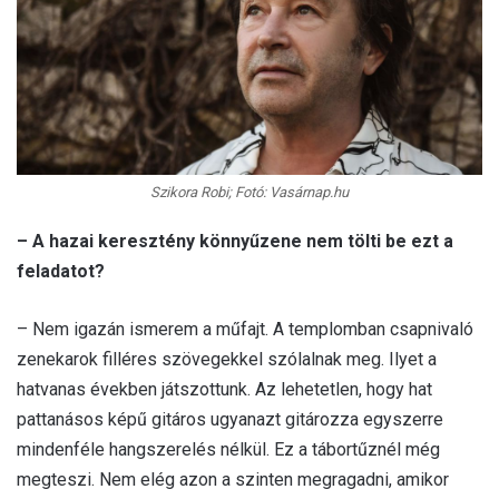
Szikora Robi; Fotó: Vasárnap.hu
– A hazai keresztény könnyűzene nem tölti be ezt a
feladatot?
– Nem igazán ismerem a műfajt. A templomban csapnivaló
zenekarok filléres szövegekkel szólalnak meg. Ilyet a
hatvanas években játszottunk. Az lehetetlen, hogy hat
pattanásos képű gitáros ugyanazt gitározza egyszerre
mindenféle hangszerelés nélkül. Ez a tábortűznél még
megteszi. Nem elég azon a szinten megragadni, amikor