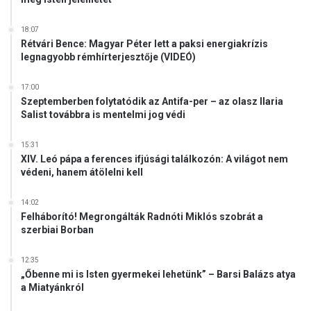
g
i
d
18:07
Rétvári Bence: Magyar Péter lett a paksi energiakrízis
é
legnagyobb rémhírterjesztője (VIDEÓ)
n
a
17:00
t
Szeptemberben folytatódik az Antifa-per – az olasz Ilaria
o
Salist továbbra is mentelmi jog védi
k
i
15:31
ó
XIV. Leó pápa a ferences ifjúsági találkozón: A világot nem
i
védeni, hanem átölelni kell
o
l
14:02
i
Felháborító! Megrongálták Radnóti Miklós szobrát a
m
szerbiai Borban
p
i
12:35
a
„Őbenne mi is Isten gyermekei lehetünk” – Barsi Balázs atya
a Miatyánkról