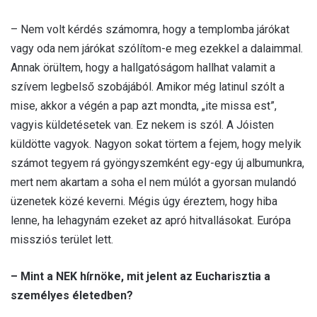
– Nem volt kérdés számomra, hogy a templomba járókat
vagy oda nem járókat szólítom-e meg ezekkel a dalaimmal.
Annak örültem, hogy a hallgatóságom hallhat valamit a
szívem legbelső szobájából. Amikor még latinul szólt a
mise, akkor a végén a pap azt mondta, „ite missa est”,
vagyis küldetésetek van. Ez nekem is szól. A Jóisten
küldötte vagyok. Nagyon sokat törtem a fejem, hogy melyik
számot tegyem rá gyöngyszemként egy-egy új albumunkra,
mert nem akartam a soha el nem múlót a gyorsan mulandó
üzenetek közé keverni. Mégis úgy éreztem, hogy hiba
lenne, ha lehagynám ezeket az apró hitvallásokat. Európa
missziós terület lett.
– Mint a NEK hírnöke, mit jelent az Eucharisztia a
személyes életedben?