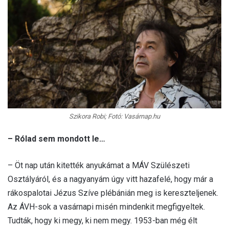
Szikora Robi; Fotó: Vasárnap.hu
– Rólad sem mondott le…
– Öt nap után kitették anyukámat a MÁV Szülészeti
Osztályáról, és a nagyanyám úgy vitt hazafelé, hogy már a
rákospalotai Jézus Szíve plébánián meg is kereszteljenek.
Az ÁVH-sok a vasárnapi misén mindenkit megfigyeltek.
Tudták, hogy ki megy, ki nem megy. 1953-ban még élt