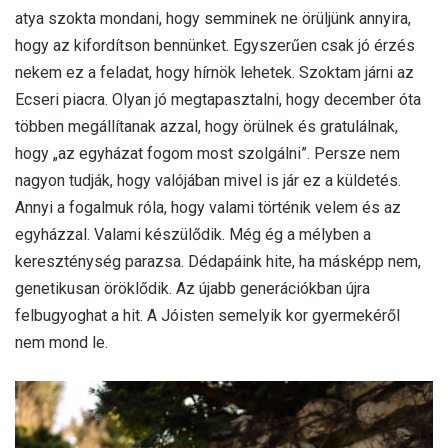
atya szokta mondani, hogy semminek ne örüljünk annyira,
hogy az kifordítson bennünket. Egyszerűen csak jó érzés
nekem ez a feladat, hogy hírnök lehetek. Szoktam járni az
Ecseri piacra. Olyan jó megtapasztalni, hogy december óta
többen megállítanak azzal, hogy örülnek és gratulálnak,
hogy „az egyházat fogom most szolgálni”. Persze nem
nagyon tudják, hogy valójában mivel is jár ez a küldetés.
Annyi a fogalmuk róla, hogy valami történik velem és az
egyházzal. Valami készülődik. Még ég a mélyben a
kereszténység parazsa. Dédapáink hite, ha másképp nem,
genetikusan öröklődik. Az újabb generációkban újra
felbugyoghat a hit. A Jóisten semelyik kor gyermekéről
nem mond le.