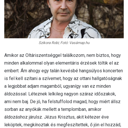
Szikora Robi; Fotó: Vasárnap.hu
Amikor az Oltáriszentséggel találkozom, nem biztos, hogy
minden alkalommal olyan elementáris érzések töltik el az
embert. Ám ahogy egy talán kevésbé hangsúlyos koncerten
is fel kell szítani a szívemet, hogy az ottani hallgatóságnak
a legjobbat adjam magamból, ugyanígy van ez minden
áldozással. Léteznek lelkileg nagyon száraz időszakok,
ami nem baj. De jó, ha felstuffolod magad, hogy miért állsz
sorban az anyókák mellett a templomban, amikor
áldozáshoz járulsz. Jézus Krisztus, akit kétezer éve
leköptek, megkínoztak és megfeszítettek, ő jön el hozzád,