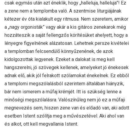
csak egymás után azt éneklik, hogy „halleluja, halleluja”! Ez
a zene nem a templomba való. A szentmise liturgiájának
kétezer év óta kialakult egy ritmusa. Nem szeretem, amikor
a „nagy orgonisták” vagy akár a kis gitáros zenekarok még
hozzáteszik a saját fellengzős körítésüket ahelyett, hogy a
lényegre figyelnének alázatosan. Lehetnek persze kivételei
a templomban felcsendülő könnyűzenének, de azok
kidolgozottak legyenek. Ezeket a dalokat is meg kell
hangszerelni, jó szövegek kellenek, amelyeket jó énekesek
adnak elő, akik jól felrakott szólamokat énekelnek. Ez ebből
a templomi megszólalásból szerintem általában hiányzik,
bár nem ismerem a műfaj krémjét. Itt is szükség lenne a
minőségi megszólalásra. Valószínűleg nem jó ez a műfaji
megnevezés sem, hiszen zene van és előadó van, aki adott
esetben Istent szólítja meg a művészetével. Aki ahol van
és alkot, ott kell megvallania Istent.