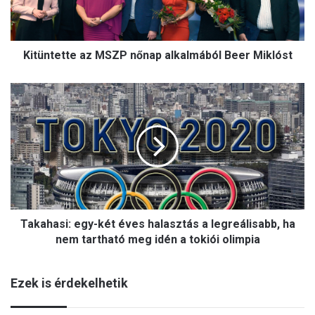
e
t
t
Kitüntette az MSZP nőnap alkalmából Beer Miklóst
e
a
z
T
M
a
S
k
Z
a
P
h
n
a
ő
s
n
i
a
:
p
Takahasi: egy-két éves halasztás a legreálisabb, ha
e
a
g
nem tartható meg idén a tokiói olimpia
l
y
k
-
a
Ezek is érdekelhetik
k
l
é
m
t