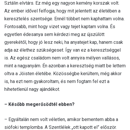
Sztálin elvtárs. Ez még egy nagyon kemény korszak volt.
Az ember idővel felfogja, hogy mit jelentett az életében a
keresztelés szentsége. Ennél többet nem kaphattam volna.
Fontosabb, mint hogy vizet vagy tejet kaptam volna. És
egyetlen édesanya sem kérdezi meg az újszülött
gyerekétől, hogy jó lesz neki, ha anyatejet kap, hanem csak
adja az élethez szükségeset. Így van ez a keresztséggel
is. Az egész családom nem volt annyira mélyen vallásos,
mint a nagyanyám. Én azonban a keresztség miatt be lettem
oltva a Jóisten életébe. Közösségbe kerültem, még akkor
is, ha ezt nem gyakoroltam, és nem fogtam fel ezt a
hihetetlenül nagy ajándékot.
– Később megerősödtél ebben?
– Egyáltalán nem volt véletlen, amikor bementem abba a
siófoki templomba. A Szentlélek „ott kapott el” először.