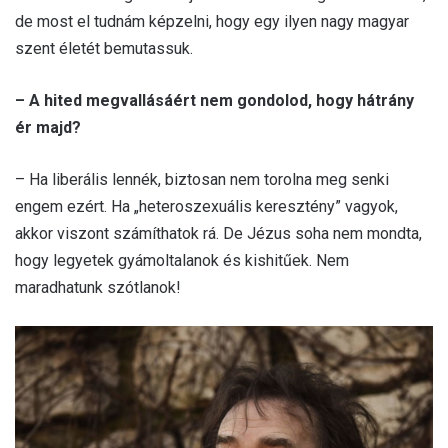
de most el tudnám képzelni, hogy egy ilyen nagy magyar
szent életét bemutassuk.
– A hited megvallásáért nem gondolod, hogy hátrány
ér majd?
– Ha liberális lennék, biztosan nem torolna meg senki
engem ezért. Ha „heteroszexuális keresztény” vagyok,
akkor viszont számíthatok rá. De Jézus soha nem mondta,
hogy legyetek gyámoltalanok és kishitűek. Nem
maradhatunk szótlanok!