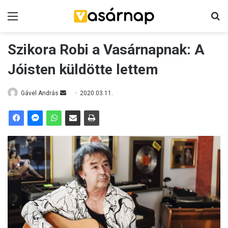
Menü
K
Szikora Robi a Vasárnapnak: A
Jóisten küldötte lettem
Gável András
S
2020.03.11.
e
n
d
a
n
e
m
a
i
l