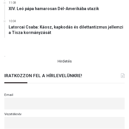
11:08
XIV. Leó pápa hamarosan Dél-Amerikába utazik
10:04
Latorcai Csaba: Káosz, kapkodás és dilettantizmus jellemzi
a Tisza kormányzását
.
Hirdetés
IRATKOZZON FEL A HÍRLEVELÜNKRE!
Email
Vezetéknév