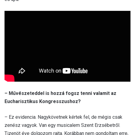
– Művészeteddel is hozzá fogsz tenni valamit az
Eucharisztikus Kongresszushoz?
– Ez evidencia. Nagykövetnek kértek fel, de mégis csak
zenész vagyok. Van egy musicalem Szent Erzsébetről.
Tizenöt éve dolgozom rajta. Korábban nem gondoltam erre,