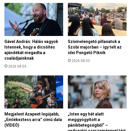
á
é
b
v
ó
e
l
s
B
h
e
a
e
Gável András: Hálás vagyok
Szívmelengető pillanatok a
l
r
Istennek, hogy a dicsőítés
Szobi majorban – így telt az
a
M
ajándékát megadta a
idei Pengető Piknik
s
i
családjainknak
z
2026.08.03.
k
t
2026.08.03.
l
á
ó
s
s
a
t
l
e
g
r
Megjelent Azapeet legújabb,
„Isten egy hét alatt
e
„Emlékeztess arra” című dala
meggyógyított a
á
(VIDEÓ)
pánikbetegségből” –
l
vadonatúj szerzeménnyel tért