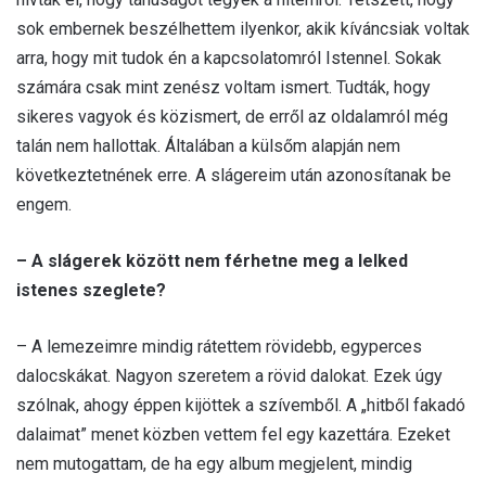
sok embernek beszélhettem ilyenkor, akik kíváncsiak voltak
arra, hogy mit tudok én a kapcsolatomról Istennel. Sokak
számára csak mint zenész voltam ismert. Tudták, hogy
sikeres vagyok és közismert, de erről az oldalamról még
talán nem hallottak. Általában a külsőm alapján nem
következtetnének erre. A slágereim után azonosítanak be
engem.
– A slágerek között nem férhetne meg a lelked
istenes szeglete?
– A lemezeimre mindig rátettem rövidebb, egyperces
dalocskákat. Nagyon szeretem a rövid dalokat. Ezek úgy
szólnak, ahogy éppen kijöttek a szívemből. A „hitből fakadó
dalaimat” menet közben vettem fel egy kazettára. Ezeket
nem mutogattam, de ha egy album megjelent, mindig