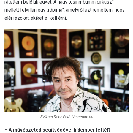
rátettem belőlük egyet. A nagy „csinn-bumm cirkusz”
mellett felvillan egy „röpima”, amelyről azt reméltem, hogy
eléri azokat, akiket el kell érni.
Szikora Robi; Fotó: Vasárnap.hu
– A művészeted segítségével hídember lettél?