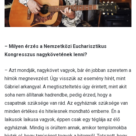
– Milyen érzés a Nemzetközi Eucharisztikus
Kongresszus nagykövetének lenni?
– Azt mondják, nagykövet vagyok, bár én jobban szeretem a
hírnök megnevezést. Úgy visszük az esemény hírét, mint
Gábriel arkangyal. A megtiszteltetés úgy érintett, mint akit
soha nem állítanak hadrendbe, pedig érzed, hogy a
csapatnak szüksége van rád. Az egyháznak szüksége van
minden értékes és hitelesnek mondható emberre. Én a
laikusok laikusa vagyok, éppen csak egy téglája az élő
egyháznak. Mindig is örültem annak, amikor templomokba
hívtak el, hogy tanúságot tegyek a hitemről. Tetszett, hogy