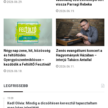
2026.06.29.
i
vissza Parragi Rebeka
s
2026.06.19.
a
b
b
,
h
a
n
e
Négy nap zene, hit, közösség
Zenés evangéliumi koncert a
m
és feltöltődés
Hagyományok Házában –
t
Gyergyószentmiklóson –
interjú Takács Antallal
a
kezdődik a FeltöltŐ Fesztivál!
2026.06.11.
r
2026.06.18.
t
h
a
LEGFRISSEBB
t
ó
m
19:09
Kedl Olívia: Mindig a dicsőítésen keresztül tapasztaltam
e
meg Isten jelenlétét