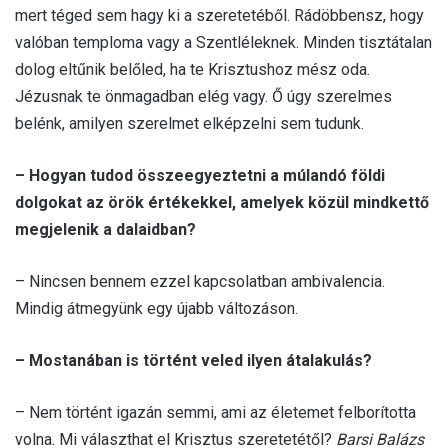
mert téged sem hagy ki a szeretetéből. Rádöbbensz, hogy
valóban temploma vagy a Szentléleknek. Minden tisztátalan
dolog eltűnik belőled, ha te Krisztushoz mész oda.
Jézusnak te önmagadban elég vagy. Ő úgy szerelmes
belénk, amilyen szerelmet elképzelni sem tudunk.
– Hogyan tudod összeegyeztetni a múlandó földi
dolgokat az örök értékekkel, amelyek közül mindkettő
megjelenik a dalaidban?
– Nincsen bennem ezzel kapcsolatban ambivalencia.
Mindig átmegyünk egy újabb változáson.
– Mostanában is történt veled ilyen átalakulás?
– Nem történt igazán semmi, ami az életemet felborította
volna. Mi választhat el Krisztus szeretetétől?
Barsi Balázs