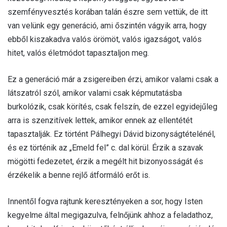
szemfényvesztés korában talán észre sem vettük, de itt
van velünk egy generáció, ami őszintén vágyik arra, hogy
ebből kiszakadva valós örömöt, valós igazságot, valós
hitet, valós életmódot tapasztaljon meg.
Ez a generáció már a zsigereiben érzi, amikor valami csak a
látszatról szól, amikor valami csak képmutatásba
burkolózik, csak körítés, csak felszín, de ezzel egyidejűleg
arra is szenzitívek lettek, amikor ennek az ellentétét
tapasztalják. Ez történt Pálhegyi Dávid bizonyságtételénél,
és ez történik az „Emeld fel” c. dal körül. Érzik a szavak
mögötti fedezetet, érzik a megélt hit bizonyosságát és
érzékelik a benne rejlő átformáló erőt is.
Innentől fogva rajtunk keresztényeken a sor, hogy Isten
kegyelme által megigazulva, felnőjünk ahhoz a feladathoz,