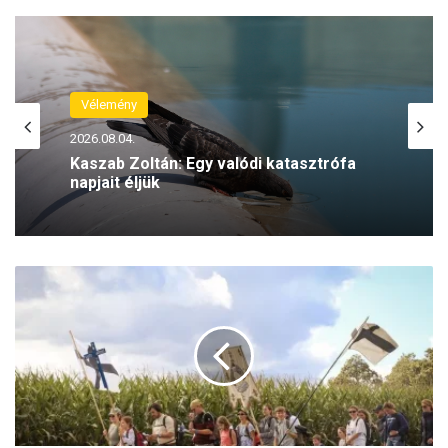
Vélemény
2026.08.04.
Kaszab Zoltán: Egy valódi katasztrófa
napjait éljük
Z
a
r
á
n
d
o
k
l