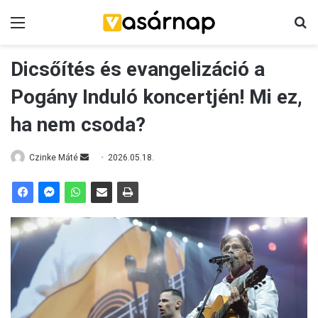
Menü
K
Dicsőítés és evangelizáció a
Pogány Induló koncertjén! Mi ez,
ha nem csoda?
Czinke Máté
S
2026.05.18.
e
n
d
a
n
e
m
a
i