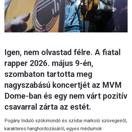
l
Igen, nem olvastad félre. A fiatal
rapper 2026. május 9-én,
szombaton tartotta meg
nagyszabású koncertjét az MVM
Dome-ban és egy nem várt pozitív
csavarral zárta az estét.
Pogány Induló szókimondó és szívbe markoló szövegeiről,
karakteres hanghordozásáról, egyes médiumok