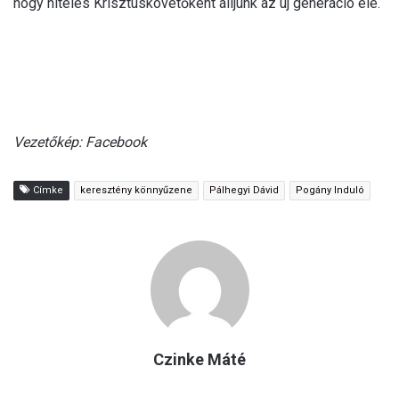
hogy hiteles Krisztuskövetőként álljunk az új generáció elé.
Vezetőkép: Facebook
Címke
keresztény könnyűzene
Pálhegyi Dávid
Pogány Induló
Czinke Máté