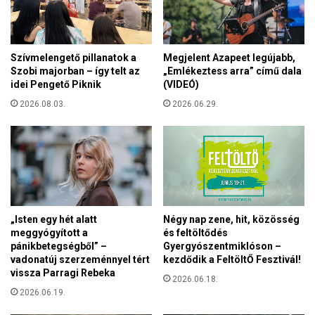
t
k
l
á
á
b
s
Szívmelengető pillanatok a
Megjelent Azapeet legújabb,
b
e
Szobi majorban – így telt az
„Emlékeztess arra” című dala
a
l
idei Pengető Piknik
(VIDEÓ)
v
l
a
2026.08.03.
2026.06.29.
e
l
n
l
á
s
f
e
l
„Isten egy hét alatt
Négy nap zene, hit, közösség
é
meggyógyított a
és feltöltődés
f
pánikbetegségből” –
Gyergyószentmiklóson –
o
vadonatúj szerzeménnyel tért
kezdődik a FeltöltŐ Fesztivál!
r
vissza Parragi Rebeka
2026.06.18.
d
2026.06.19.
u
l