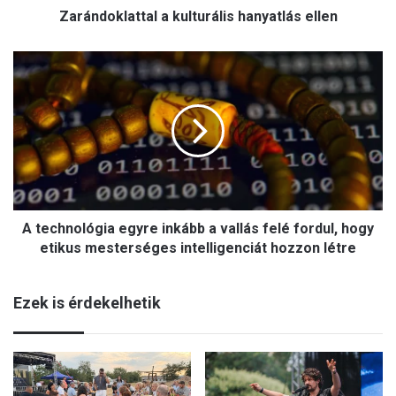
Zarándoklattal a kulturális hanyatlás ellen
a
t
t
A
a
t
l
e
a
c
k
h
u
n
l
o
t
l
u
ó
r
A technológia egyre inkább a vallás felé fordul, hogy
g
á
i
etikus mesterséges intelligenciát hozzon létre
l
a
i
e
s
Ezek is érdekelhetik
g
h
y
a
r
n
e
y
i
a
n