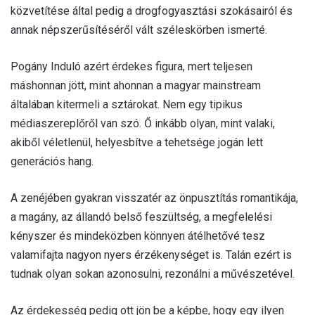
közvetítése által pedig a drogfogyasztási szokásairól és
annak népszerűsítéséről vált széleskörben ismerté.
Pogány Induló azért érdekes figura, mert teljesen
máshonnan jött, mint ahonnan a magyar mainstream
általában kitermeli a sztárokat. Nem egy tipikus
médiaszereplőről van szó. Ő inkább olyan, mint valaki,
akiből véletlenül, helyesbítve a tehetsége jogán lett
generációs hang.
A zenéjében gyakran visszatér az önpusztítás romantikája,
a magány, az állandó belső feszültség, a megfelelési
kényszer és mindeközben könnyen átélhetővé tesz
valamifajta nagyon nyers érzékenységet is. Talán ezért is
tudnak olyan sokan azonosulni, rezonálni a művészetével.
Az érdekesség pedig ott jön be a képbe, hogy egy ilyen