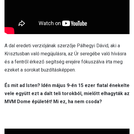
A dal eredeti verziójának szerzője Pálhegyi Dávid, aki a
Krisztusban való megújulásra, az Úr seregébe való hívásra
és a fentről érkező segítség erejére fókuszálva írta meg
ezeket a sorokat buzdításképpen.
És mit ad Isten? Idén május 9-én 15 ezer fiatal énekelte
vele együtt ezt a dalt teli torokból, mielőtt elhagyták az
MVM Dome épületét! Mi ez, ha nem csoda?