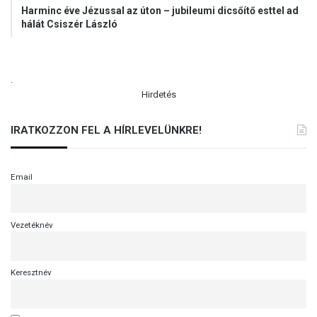
Harminc éve Jézussal az úton – jubileumi dicsőítő esttel ad
é
hálát Csiszér László
t
r
e
.
Hirdetés
IRATKOZZON FEL A HÍRLEVELÜNKRE!
Email
Vezetéknév
Keresztnév