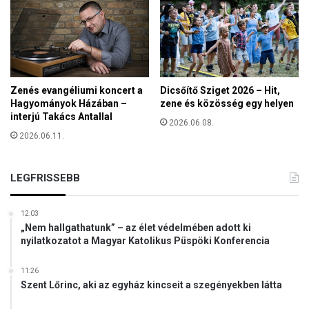
,
h
o
g
y
e
Zenés evangéliumi koncert a
Dicsőítő Sziget 2026 – Hit,
t
Hagyományok Házában –
zene és közösség egy helyen
i
interjú Takács Antallal
2026.06.08.
k
2026.06.11.
u
s
m
LEGFRISSEBB
e
s
t
12:03
e
„Nem hallgathatunk” – az élet védelmében adott ki
r
nyilatkozatot a Magyar Katolikus Püspöki Konferencia
s
é
11:26
g
Szent Lőrinc, aki az egyház kincseit a szegényekben látta
e