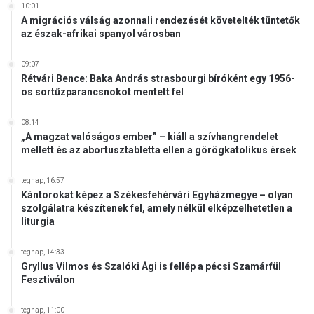
s
10:01
i
A migrációs válság azonnali rendezését követelték tüntetők
n
az észak-afrikai spanyol városban
t
e
09:07
l
Rétvári Bence: Baka András strasbourgi bíróként egy 1956-
os sortűzparancsnokot mentett fel
l
i
g
08:14
e
„A magzat valóságos ember” – kiáll a szívhangrendelet
mellett és az abortusztabletta ellen a görögkatolikus érsek
n
c
i
tegnap, 16:57
Kántorokat képez a Székesfehérvári Egyházmegye – olyan
á
szolgálatra készítenek fel, amely nélkül elképzelhetetlen a
t
liturgia
h
o
tegnap, 14:33
z
Gryllus Vilmos és Szalóki Ági is fellép a pécsi Szamárfül
z
Fesztiválon
o
n
tegnap, 11:00
l