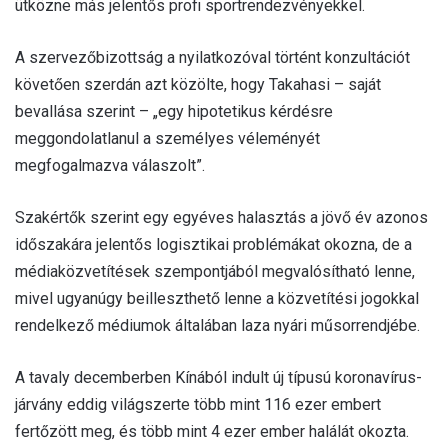
ütközne más jelentős profi sportrendezvényekkel.
A szervezőbizottság a nyilatkozóval történt konzultációt
követően szerdán azt közölte, hogy Takahasi – saját
bevallása szerint – „egy hipotetikus kérdésre
meggondolatlanul a személyes véleményét
megfogalmazva válaszolt”.
Szakértők szerint egy egyéves halasztás a jövő év azonos
időszakára jelentős logisztikai problémákat okozna, de a
médiaközvetítések szempontjából megvalósítható lenne,
mivel ugyanúgy beilleszthető lenne a közvetítési jogokkal
rendelkező médiumok általában laza nyári műsorrendjébe.
A tavaly decemberben Kínából indult új típusú koronavírus-
járvány eddig világszerte több mint 116 ezer embert
fertőzött meg, és több mint 4 ezer ember halálát okozta.