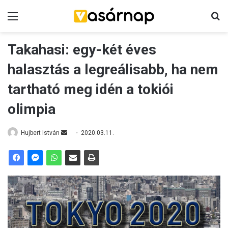
Menü
K
Takahasi: egy-két éves
halasztás a legreálisabb, ha nem
tartható meg idén a tokiói
olimpia
Hujbert István
S
2020.03.11.
e
n
d
a
n
e
m