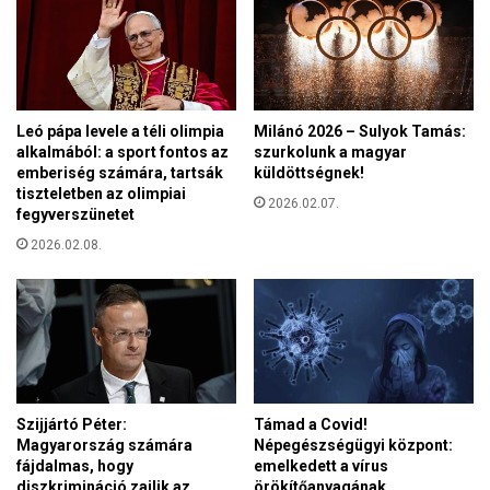
t
é
e
s
n
:
k
K
ü
i
l
Leó pápa levele a téli olimpia
Milánó 2026 – Sulyok Tamás:
r
d
alkalmából: a sport fontos az
szurkolunk a magyar
á
ö
emberiség számára, tartsák
küldöttségnek!
l
t
tiszteletben az olimpiai
y
2026.02.07.
t
fegyverszünetet
N
e
2026.02.08.
ó
l
r
e
a
t
,
t
a
e
F
m
I
C
Szijjártó Péter:
Támad a Covid!
S
Magyarország számára
Népegészségügyi központ:
A
fájdalmas, hogy
emelkedett a vírus
K
diszkrimináció zajlik az
örökítőanyagának