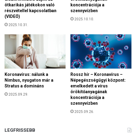
a
ötkarikás játékokon való
koncentrációja a
l
részvétellel kapcsolatban
szennyvízben
a
(VIDEÓ)
2025.10.10.
p
2025.10.31.
í
t
ó
j
a
a
V
a
Koronavírus: nálunk a
Rossz hír – Koronavírus –
s
Nimbus, nyugaton már a
Népegészségügyi központ:
á
Stratus a domináns
emelkedett a vírus
örökítőanyagának
r
2025.09.29.
koncentrációja a
n
szennyvízben
a
p
2025.09.26.
n
a
LEGFRISSEBB
k