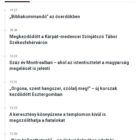
19:27
„Bibliakommandó” az őserdőkben
18:04
Megkezdődött a Kárpát-medencei Színjátszó Tábor
Székesfehérváron
16:32
Száz év Montrealban – ahol az istentisztelet a magyarság
megélését is jelenti
15:01
„Orgona, szent hangszer, szólalj meg!” – új korszak
kezdődött Esztergomban
13:33
A keresztény könnyűzene a templomon kívül is
megszólíthatja a fiatalokat
12:03