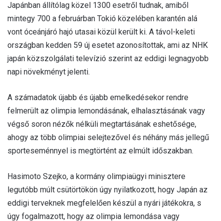
Japánban állítólag közel 1300 esetről tudnak, amiből
mintegy 700 a februárban Tokió közelében karantén alá
vont óceánjáró hajó utasai közül került ki. A távol-keleti
országban kedden 59 új esetet azonosítottak, ami az NHK
japán közszolgálati televízió szerint az eddigi legnagyobb
napi növekményt jelenti.
A számadatok újabb és újabb emelkedésekor rendre
felmerült az olimpia lemondásának, elhalasztásának vagy
végső soron nézők nélküli megtartásának eshetősége,
ahogy az több olimpiai selejtezővel és néhány más jellegű
sporteseménnyel is megtörtént az elmúlt időszakban.
Hasimoto Szejko, a kormány olimpiaügyi minisztere
legutóbb múlt csütörtökön úgy nyilatkozott, hogy Japán az
eddigi terveknek megfelelően készül a nyári játékokra, s
úgy fogalmazott, hogy az olimpia lemondása vagy