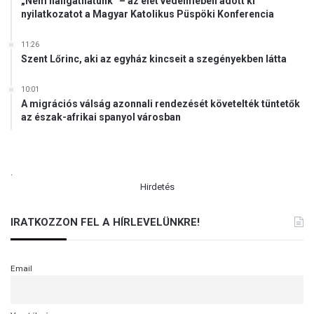
„Nem hallgathatunk” – az élet védelmében adott ki
nyilatkozatot a Magyar Katolikus Püspöki Konferencia
11:26
Szent Lőrinc, aki az egyház kincseit a szegényekben látta
10:01
A migrációs válság azonnali rendezését követelték tüntetők
az észak-afrikai spanyol városban
.
Hirdetés
IRATKOZZON FEL A HÍRLEVELÜNKRE!
Email