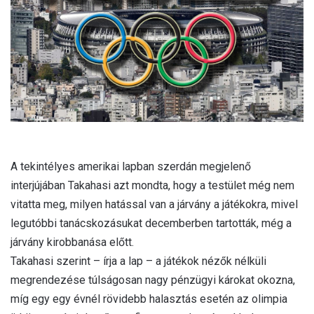
a
i
l
A tekintélyes amerikai lapban szerdán megjelenő
interjújában Takahasi azt mondta, hogy a testület még nem
vitatta meg, milyen hatással van a járvány a játékokra, mivel
legutóbbi tanácskozásukat decemberben tartották, még a
járvány kirobbanása előtt.
Takahasi szerint – írja a lap – a játékok nézők nélküli
megrendezése túlságosan nagy pénzügyi károkat okozna,
míg egy egy évnél rövidebb halasztás esetén az olimpia