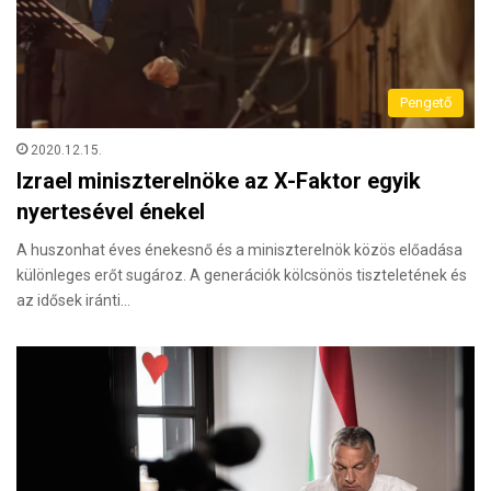
Pengető
2020.12.15.
Izrael miniszterelnöke az X-Faktor egyik
nyertesével énekel
A huszonhat éves énekesnő és a miniszterelnök közös előadása
különleges erőt sugároz. A generációk kölcsönös tiszteletének és
az idősek iránti…