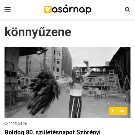
Menü
K
könnyűzene
Kultúra
2025.04.26.
Boldog 80. születésnapot Szörényi