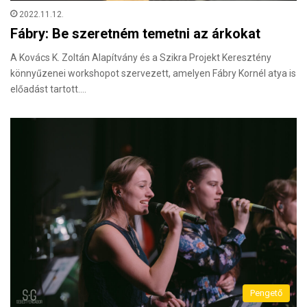
2022.11.12.
Fábry: Be szeretném temetni az árkokat
A Kovács K. Zoltán Alapítvány és a Szikra Projekt Keresztény
könnyűzenei workshopot szervezett, amelyen Fábry Kornél atya is
előadást tartott.…
Pengető