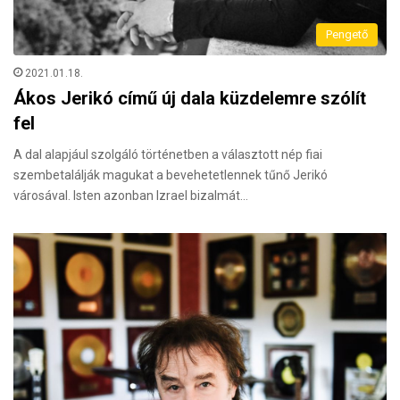
Pengető
2021.01.18.
Ákos Jerikó című új dala küzdelemre szólít
fel
A dal alapjául szolgáló történetben a választott nép fiai
szembetalálják magukat a bevehetetlennek tűnő Jerikó
városával. Isten azonban Izrael bizalmát…