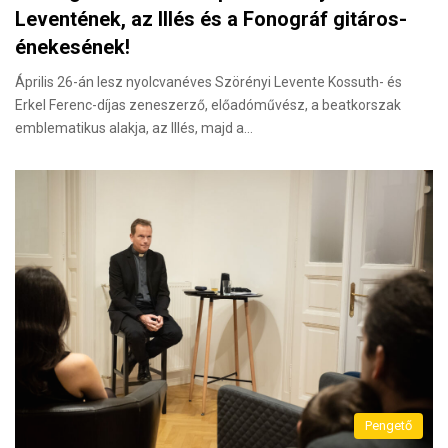
Leventének, az Illés és a Fonográf gitáros-
énekesének!
Április 26-án lesz nyolcvanéves Szörényi Levente Kossuth- és
Erkel Ferenc-díjas zeneszerző, előadóművész, a beatkorszak
emblematikus alakja, az Illés, majd a…
Pengető