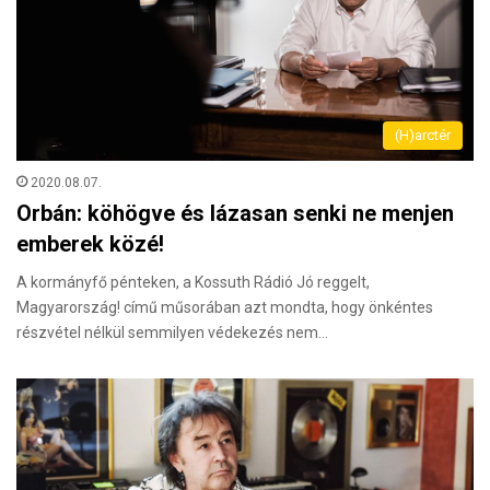
(H)arctér
2020.08.07.
Orbán: köhögve és lázasan senki ne menjen
emberek közé!
A kormányfő pénteken, a Kossuth Rádió Jó reggelt,
Magyarország! című műsorában azt mondta, hogy önkéntes
részvétel nélkül semmilyen védekezés nem…