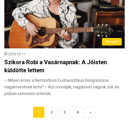
Pengető
2020.03.11.
Szikora Robi a Vasárnapnak: A Jóisten
küldötte lettem
– Milyen érzés a Nemzetközi Eucharisztikus Kongresszus
nagykövetének lenni? – Azt mondják, nagykövet vagyok, bár én
jobban szeretem a hírnök…
1
2
3
4
»