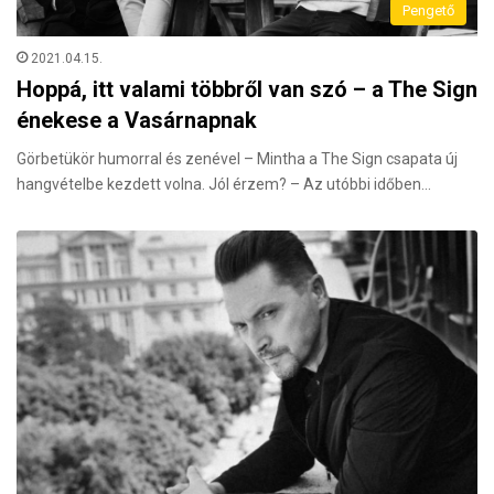
Pengető
2021.04.15.
Hoppá, itt valami többről van szó – a The Sign
énekese a Vasárnapnak
Görbetükör humorral és zenével – Mintha a The Sign csapata új
hangvételbe kezdett volna. Jól érzem? – Az utóbbi időben…