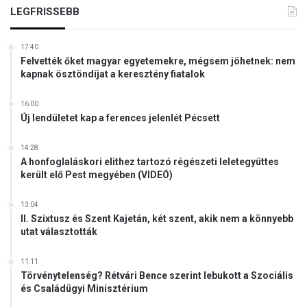
LEGFRISSEBB
17:40
Felvették őket magyar egyetemekre, mégsem jöhetnek: nem
kapnak ösztöndíjat a keresztény fiatalok
16:00
Új lendületet kap a ferences jelenlét Pécsett
14:28
A honfoglaláskori elithez tartozó régészeti leletegyüttes
került elő Pest megyében (VIDEÓ)
13:04
II. Szixtusz és Szent Kajetán, két szent, akik nem a könnyebb
utat választották
11:11
Törvénytelenség? Rétvári Bence szerint lebukott a Szociális
és Családügyi Minisztérium