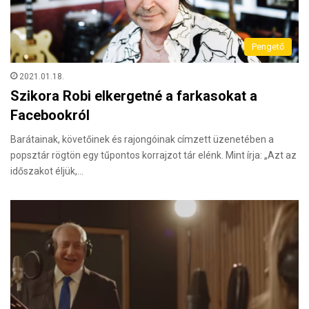
Pengető
2021.01.18.
Szikora Robi elkergetné a farkasokat a
Facebookról
Barátainak, követőinek és rajongóinak címzett üzenetében a
popsztár rögtön egy tűpontos korrajzot tár elénk. Mint írja: „Azt az
időszakot éljük,…