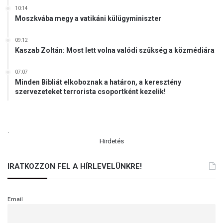
10:14
Moszkvába megy a vatikáni külügyminiszter
09:12
Kaszab Zoltán: Most lett volna valódi szükség a közmédiára
07:07
Minden Bibliát elkoboznak a határon, a keresztény
szervezeteket terrorista csoportként kezelik!
.
Hirdetés
IRATKOZZON FEL A HÍRLEVELÜNKRE!
Email