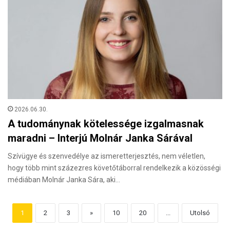
2026.06.30.
A tudománynak kötelessége izgalmasnak
maradni – Interjú Molnár Janka Sárával
Szívügye és szenvedélye az ismeretterjesztés, nem véletlen,
hogy több mint százezres követőtáborral rendelkezik a közösségi
médiában Molnár Janka Sára, aki…
1
2
3
»
10
20
...
Utolsó