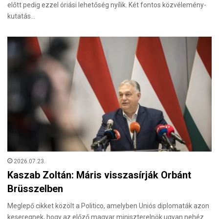
előtt pedig ezzel óriási lehetőség nyílik. Két fontos közvélemény-
kutatás…
2026.07.23.
Kaszab Zoltán: Máris visszasírják Orbánt
Brüsszelben
Meglepő cikket közölt a Politico, amelyben Uniós diplomaták azon
keseregnek, hogy az előző magyar miniszterelnök ugyan nehéz