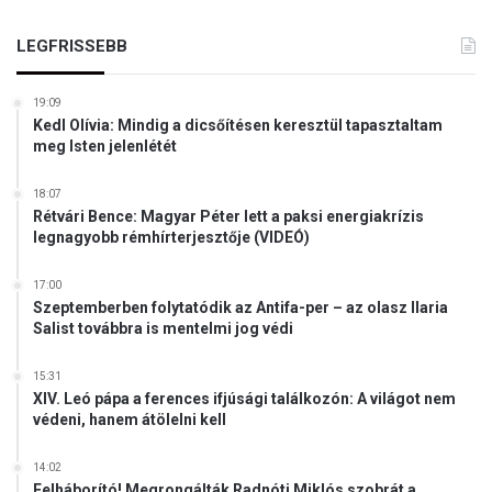
LEGFRISSEBB
19:09
Kedl Olívia: Mindig a dicsőítésen keresztül tapasztaltam
meg Isten jelenlétét
18:07
Rétvári Bence: Magyar Péter lett a paksi energiakrízis
legnagyobb rémhírterjesztője (VIDEÓ)
17:00
Szeptemberben folytatódik az Antifa-per – az olasz Ilaria
Salist továbbra is mentelmi jog védi
15:31
XIV. Leó pápa a ferences ifjúsági találkozón: A világot nem
védeni, hanem átölelni kell
14:02
Felháborító! Megrongálták Radnóti Miklós szobrát a