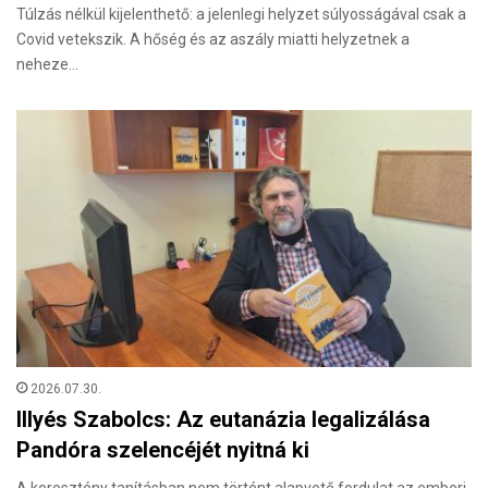
Túlzás nélkül kijelenthető: a jelenlegi helyzet súlyosságával csak a
Covid vetekszik. A hőség és az aszály miatti helyzetnek a
neheze…
2026.07.30.
Illyés Szabolcs: Az eutanázia legalizálása
Pandóra szelencéjét nyitná ki
A keresztény tanításban nem történt alapvető fordulat az emberi