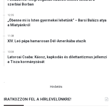
szerbiai Borban
12:35
„Őbenne mi is Isten gyermekei lehetünk” – Barsi Balázs atya
a Miatyánkról
11:08
XIV. Leó pápa hamarosan Dél-Amerikába utazik
10:04
Latorcai Csaba: Káosz, kapkodás és dilettantizmus jellemzi
a Tisza kormányzását
.
Hirdetés
IRATKOZZON FEL A HÍRLEVELÜNKRE!