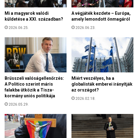
d
t
’
é
Mi a magyarok valódi
A végjáték kezdete – Európa,
A
t
küldetése a XXI. században?
amely lemondott önmagáról
r
c
2026.06.25.
2026.06.23.
)
ü
n
n
e
p
e
Brüsszeli valóságellenőrzés:
Miért veszélyes, ha a
A Politico szerint máris
globalisták emberei irányítják
falakba ütközik a Tisza-
az országot?
kormány uniós politikája
2026.02.18.
2026.05.29.