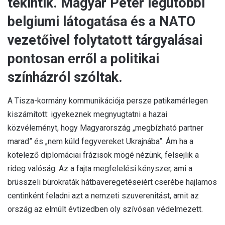
tekintik. Magyar Péter legutóbbi
belgiumi látogatása és a NATO
vezetőivel folytatott tárgyalásai
pontosan erről a politikai
színházról szóltak.
A Tisza-kormány kommunikációja persze patikamérlegen
kiszámított: igyekeznek megnyugtatni a hazai
közvéleményt, hogy Magyarország „megbízható partner
marad” és „nem küld fegyvereket Ukrajnába”. Ám ha a
kötelező diplomáciai frázisok mögé nézünk, felsejlik a
rideg valóság. Az a fajta megfelelési kényszer, ami a
brüsszeli bürokraták hátbaveregetéseiért cserébe hajlamos
centinként feladni azt a nemzeti szuverenitást, amit az
ország az elmúlt évtizedben oly szívósan védelmezett.