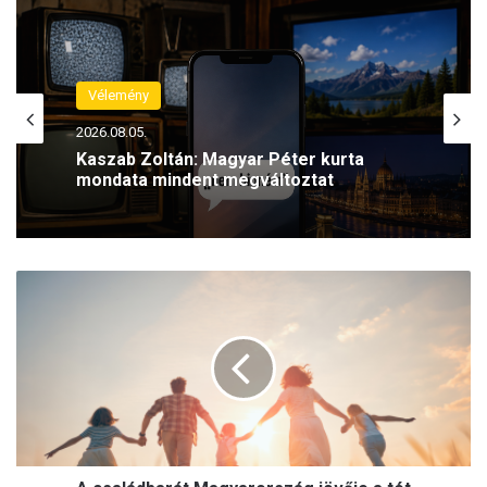
Vélemény
2026.08.05.
Kaszab Zoltán: Magyar Péter kurta
mondata mindent megváltoztat
A
c
s
a
l
á
d
b
a