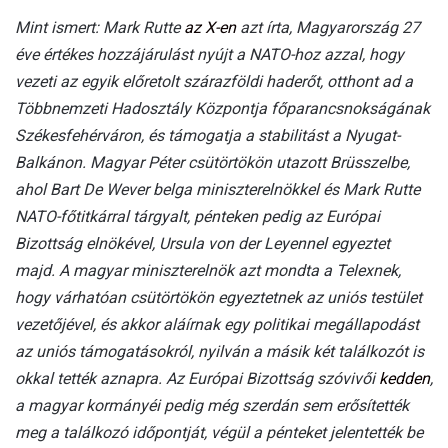
Mint ismert: Mark Rutte
az X-en
azt írta, Magyarország 27
éve értékes hozzájárulást nyújt a NATO-hoz azzal, hogy
vezeti az egyik előretolt szárazföldi haderőt, otthont ad a
Többnemzeti Hadosztály Központja főparancsnokságának
Székesfehérváron, és támogatja a stabilitást a Nyugat-
Balkánon.
Magyar Péter csütörtökön utazott Brüsszelbe,
ahol Bart De Wever belga miniszterelnökkel és Mark Rutte
NATO-főtitkárral tárgyalt, pénteken pedig az Európai
Bizottság elnökével, Ursula von der Leyennel egyeztet
majd. A magyar miniszterelnök azt mondta a Telexnek,
hogy várhatóan csütörtökön egyeztetnek az uniós testület
vezetőjével, és akkor aláírnak egy politikai megállapodást
az uniós támogatásokról, nyilván a másik két találkozót is
okkal tették aznapra. Az Európai Bizottság szóvivői
kedden
,
a magyar kormányéi pedig még szerdán sem erősítették
meg a találkozó időpontját, végül a pénteket jelentették be