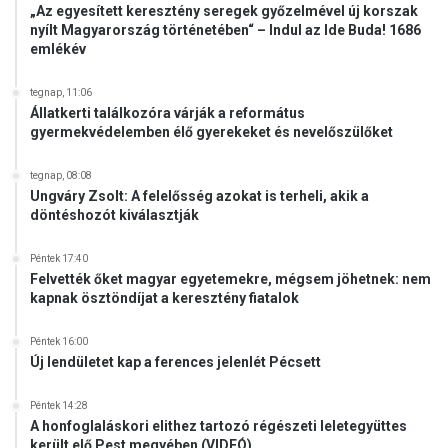
„Az egyesített keresztény seregek győzelmével új korszak
nyílt Magyarország történetében“ – Indul az Ide Buda! 1686
emlékév
tegnap, 11:06
Állatkerti találkozóra várják a református
gyermekvédelemben élő gyerekeket és nevelőszülőket
tegnap, 08:08
Ungváry Zsolt: A felelősség azokat is terheli, akik a
döntéshozót kiválasztják
Péntek 17:40
Felvették őket magyar egyetemekre, mégsem jöhetnek: nem
kapnak ösztöndíjat a keresztény fiatalok
Péntek 16:00
Új lendületet kap a ferences jelenlét Pécsett
Péntek 14:28
A honfoglaláskori elithez tartozó régészeti leletegyüttes
került elő Pest megyében (VIDEÓ)