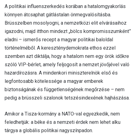
A politikai influenszerkedés korában a hatalomgyakorlás
könnyen átcsaphat gátlástalan önmegvalósításba.
Brüsszelben mosolyogni, a nemzetközi elit elvárásaihoz
igazodni, majd itthon mindezt „bölcs kompromisszumként”
eladni – ismerős recept a magyar politikai baloldal
történelméből. A kereszténydemokrata ethos ezzel
szemben azt diktálja, hogy a hatalom nem egy örök időkre
szóló VIP-bérlet, amely feljogosít a nemzet jövőjével való
hazardírozásra. A mindenkori miniszterelnök első és
legfontosabb kötelessége a magyar emberek
biztonságának és függetlenségének megőrzése – nem
pedig a brüsszeli szalonok tetszésindexének hajhászása.
Amikor a Tisza-kormány a NATO-val egyezkedik, nem
feledhetjük: a béke és a nemzeti érdek nem lehet alku
tárgya a globális politikai nagyszínpadon.