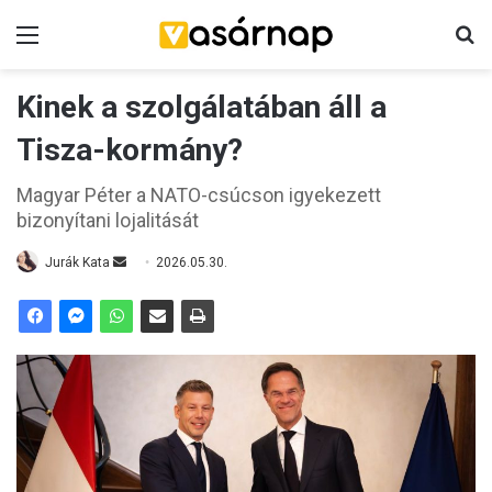
Menü
K
Kinek a szolgálatában áll a
Tisza-kormány?
Magyar Péter a NATO-csúcson igyekezett
bizonyítani lojalitását
Jurák Kata
S
2026.05.30.
e
n
d
a
n
e
m
a