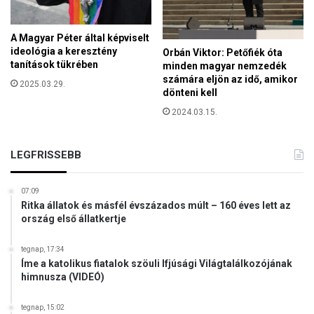
A Magyar Péter által képviselt
ideológia a keresztény
Orbán Viktor: Petőfiék óta
tanítások tükrében
minden magyar nemzedék
számára eljön az idő, amikor
2025.03.29.
dönteni kell
2024.03.15.
LEGFRISSEBB
07:09
Ritka állatok és másfél évszázados múlt – 160 éves lett az
ország első állatkertje
tegnap, 17:34
Íme a katolikus fiatalok szöuli Ifjúsági Világtalálkozójának
himnusza (VIDEÓ)
tegnap, 15:02