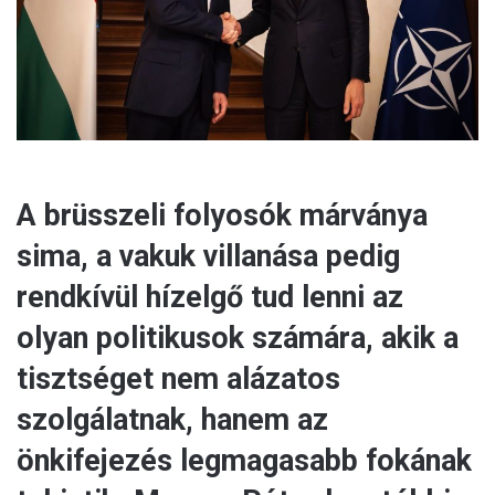
i
l
A brüsszeli folyosók márványa
sima, a vakuk villanása pedig
rendkívül hízelgő tud lenni az
olyan politikusok számára, akik a
tisztséget nem alázatos
szolgálatnak, hanem az
önkifejezés legmagasabb fokának