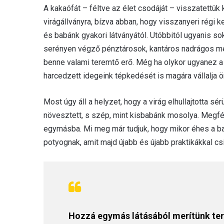
A kakaófát – féltve az élet csodáját – visszatettük
virágállványra, bízva abban, hogy visszanyeri régi 
és babánk gyakori látványától. Utóbbitól ugyanis s
serényen végző pénztárosok, kantáros nadrágos mes
benne valami teremtő erő. Még ha olykor ugyanez a 
harcedzett idegeink tépkedését is magára vállalja ö
Most úgy áll a helyzet, hogy a virág elhullajtotta sér
növesztett, s szép, mint kisbabánk mosolya. Megfé
egymásba. Mi meg már tudjuk, hogy mikor éhes a ba
potyognak, amit majd újabb és újabb praktikákkal csi
Hozzá egymás látásából merítünk ter