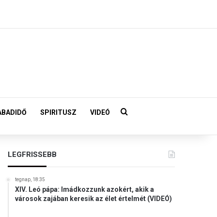
Keresés:
ABADIDŐ
SPIRITUSZ
VIDEÓ
LEGFRISSEBB
tegnap, 18:35
XIV. Leó pápa: Imádkozzunk azokért, akik a
városok zajában keresik az élet értelmét (VIDEÓ)