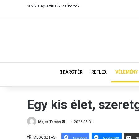
2026. augusztus 6., csütörtök
(H)ARCTÉR
REFLEX
VÉLEMÉNY
Egy kis élet, szeret
Majer Tamás
S
2026.05.31.
e
n
MEGOSZTÁS:
Facebook
Messenger
Me