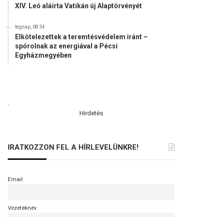
XIV. Leó aláírta Vatikán új Alaptörvényét
tegnap, 08:34
Elkötelezettek a teremtésvédelem iránt –
spórolnak az energiával a Pécsi
Egyházmegyében
.
Hirdetés
IRATKOZZON FEL A HÍRLEVELÜNKRE!
Email
Vezetéknév