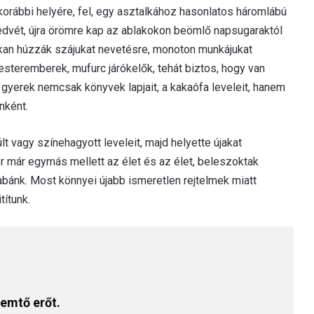
 korábbi helyére, fel, egy asztalkához hasonlatos háromlábú
kedvét, újra örömre kap az ablakokon beömlő napsugaraktól
okan húzzák szájukat nevetésre, monoton munkájukat
teremberek, mufurc járókelők, tehát biztos, hogy van
gyerek nemcsak könyvek lapjait, a kakaófa leveleit, hanem
nként.
ült vagy színehagyott leveleit, majd helyette újakat
r már egymás mellett az élet és az élet, beleszoktak
bánk. Most könnyei újabb ismeretlen rejtelmek miatt
títunk.
emtő erőt.