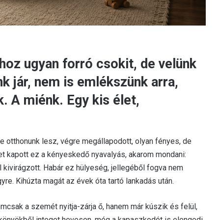
hoz ugyan forró csokit, de velünk
nk jár, nem is emlékszünk arra,
. A miénk. Egy kis élet,
kre otthonunk lesz, végre megállapodott, olyan fényes, de
yet kapott ez a kényeskedő nyavalyás, akarom mondani:
kivirágzott. Habár ez hülyeség, jellegéből fogva nem
yre. Kihúzta magát az évek óta tartó lankadás után.
emcsak a szemét nyitja-zárja ő, hanem már kúszik és felül,
”, könyökből integet hevesen, még a kapaszkodót is elengedi,