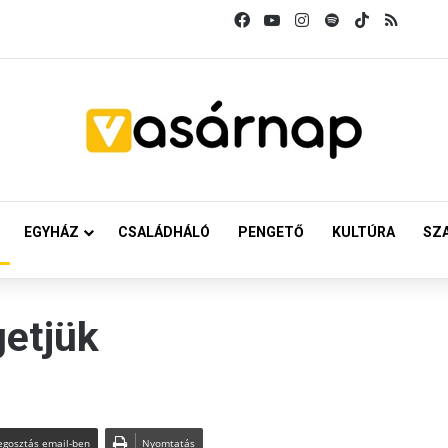
Facebook
YouTube
Instagram
Spotify
TikTok
RSS
EGYHÁZ
CSALÁDHÁLÓ
PENGETŐ
KULTÚRA
SZ
getjük
gosztás email-ben
Nyomtatás