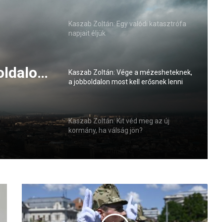
Kaszab Zoltán: Egy valódi katasztrófa
napjait éljük
Kaszab Zoltán: Vége a mézesheteknek,
a jobboldalon most kell erősnek lenni
oldalon
 meg az
Kaszab Zoltán: Kit véd meg az új
ön?
kormány, ha válság jön?
A
z
e
l