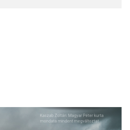
Kaszab Zoltán: Magyar Péter kurta
mondata mindent megváltoztat