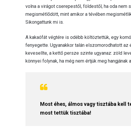
volna a virágot cserepestől, földestől, ha oda nem
megismétlődött, mint amikor a tévében megismétlik a
Sikongattunk mi is.
A kakaófát végtére is odébb költöztettük, egy komó
fenyegette. Ugyanakkor talán elszomorodhatott az él
kevesellte, a kettő persze szinte ugyanaz: zöld lev
könnyei folynak, ha még nem értjük meg hangjának a
Most éhes, álmos vagy tisztába kell t
most tettük tisztába!