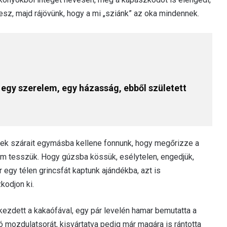
lesz, majd rájövünk, hogy a mi „sziánk” az oka mindennek.
, egy szerelem, egy házasság, ebből született
nek szárait egymásba kellene fonnunk, hogy megőrizze a
 nem tesszük. Hogy gúzsba kössük, esélytelen, engedjük,
 egy télen grincsfát kaptunk ajándékba, azt is
kodjon ki.
ezdett a kakaófával, egy pár levelén hamar bemutatta a
ó mozdulatsorát, kisvártatva pedig már magára is rántotta