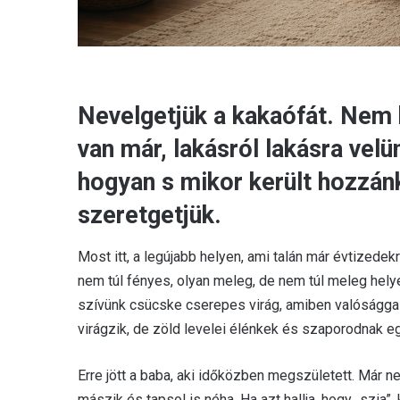
Nevelgetjük a kakaófát. Nem 
van már, lakásról lakásra velü
hogyan s mikor került hozzánk
szeretgetjük.
Most itt, a legújabb helyen, ami talán már évtizede
nem túl fényes, olyan meleg, de nem túl meleg hel
szívünk csücske cserepes virág, amiben valósággal 
virágzik, de zöld levelei élénkek és szaporodnak eg
Erre jött a baba, aki időközben megszületett. Már n
mászik és tapsol is néha. Ha azt hallja, hogy „szia