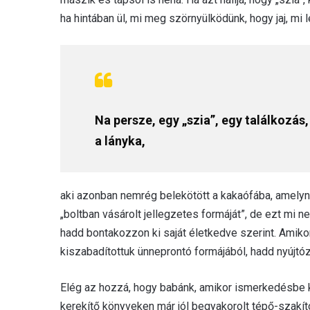
ha hintában ül, mi meg szörnyülködünk, hogy jaj, mi 
Na persze, egy „szia”, egy találkozás
a lányka,
aki azonban nemrég belekötött a kakaófába, amely
„boltban vásárolt jellegzetes formáját”, de ezt mi
hadd bontakozzon ki saját életkedve szerint. Amikor
kiszabadítottuk ünneprontó formájából, hadd nyújtóz
Elég az hozzá, hogy babánk, amikor ismerkedésbe k
kerekítő könyveken már jól begyakorolt tépő-szakít