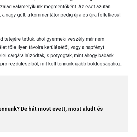
 szalad valamelyikünk megmentőként. Az eset azután
 nagy gólt, a kommentátor pedig újra és újra fellelkesül.
d tetejére tettük, ahol gyermeki veszély már nem
et tőle ilyen távolra kerülésétől, vagy a napfényt
elei sárgára húzódtak, s potyogtak, mint ahogy babánk
pró rezdüléseiből, mit kell tennünk újabb boldogságához.
ennünk? De hát most evett, most aludt és