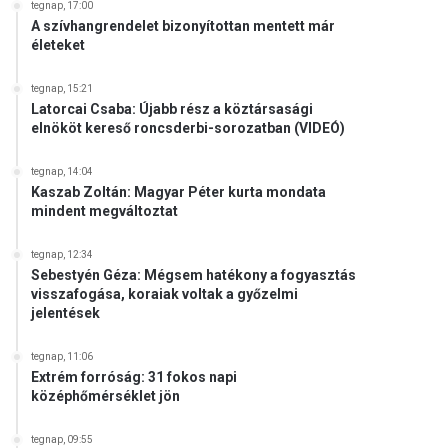
tegnap, 17:00
A szívhangrendelet bizonyítottan mentett már
életeket
tegnap, 15:21
Latorcai Csaba: Újabb rész a köztársasági
elnököt kereső roncsderbi-sorozatban (VIDEÓ)
tegnap, 14:04
Kaszab Zoltán: Magyar Péter kurta mondata
mindent megváltoztat
tegnap, 12:34
Sebestyén Géza: Mégsem hatékony a fogyasztás
visszafogása, koraiak voltak a győzelmi
jelentések
tegnap, 11:06
Extrém forróság: 31 fokos napi
középhőmérséklet jön
tegnap, 09:55