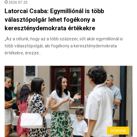
2026.07.20.
Latorcai Csaba: Egymilliónál is több
választópolgár lehet fogékony a
kereszténydemokrata értékekre
„Az a célunk, hogy az a több százezer, sőt akár egymilliónál is
több választópolgár, aki fogékony a kereszténydemokrata
értékekre, érezze…
(H)arctér