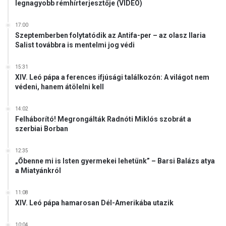
legnagyobb rémhírterjesztője (VIDEÓ)
17:00
Szeptemberben folytatódik az Antifa-per – az olasz Ilaria
Salist továbbra is mentelmi jog védi
15:31
XIV. Leó pápa a ferences ifjúsági találkozón: A világot nem
védeni, hanem átölelni kell
14:02
Felháborító! Megrongálták Radnóti Miklós szobrát a
szerbiai Borban
12:35
„Őbenne mi is Isten gyermekei lehetünk” – Barsi Balázs atya
a Miatyánkról
11:08
XIV. Leó pápa hamarosan Dél-Amerikába utazik
10:04