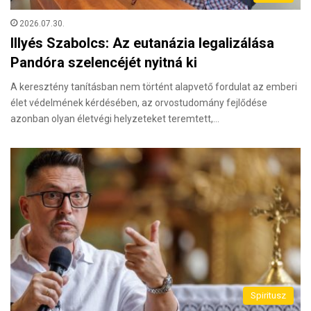
2026.07.30.
Illyés Szabolcs: Az eutanázia legalizálása
Pandóra szelencéjét nyitná ki
A keresztény tanításban nem történt alapvető fordulat az emberi
élet védelmének kérdésében, az orvostudomány fejlődése
azonban olyan életvégi helyzeteket teremtett,…
Spiritusz