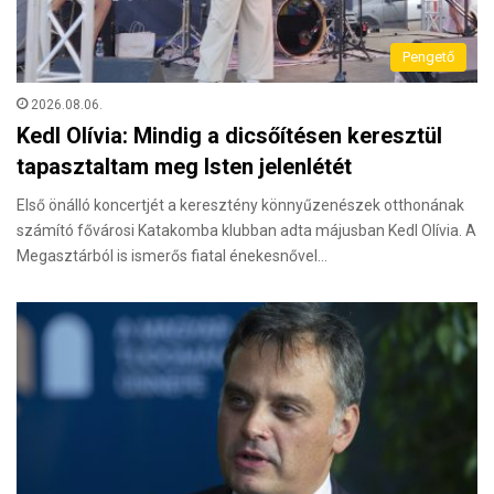
Pengető
2026.08.06.
Kedl Olívia: Mindig a dicsőítésen keresztül
tapasztaltam meg Isten jelenlétét
Első önálló koncertjét a keresztény könnyűzenészek otthonának
számító fővárosi Katakomba klubban adta májusban Kedl Olívia. A
Megasztárból is ismerős fiatal énekesnővel…