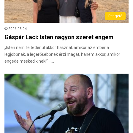
Pengető
2026.08.04.
Gáspár Laci: Isten nagyon szeret engem
„Isten nem feltétlenül akkor használ, amikor az ember a
legjobbnak, a legerősebbnek érzi magát, hanem akkor, amikor
engedelmeskedik neki” –…