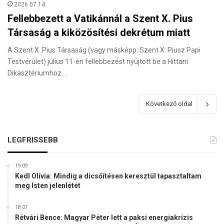
2026.07.14.
Fellebbezett a Vatikánnál a Szent X. Pius
Társaság a kiközösítési dekrétum miatt
A Szent X. Pius Társaság (vagy másképp: Szent X. Piusz Papi
Testvérület) július 11-én fellebbezést nyújtott be a Hittani
Dikasztériumhoz.…
Következő oldal
LEGFRISSEBB
19:09
Kedl Olívia: Mindig a dicsőítésen keresztül tapasztaltam
meg Isten jelenlétét
18:07
Rétvári Bence: Magyar Péter lett a paksi energiakrízis