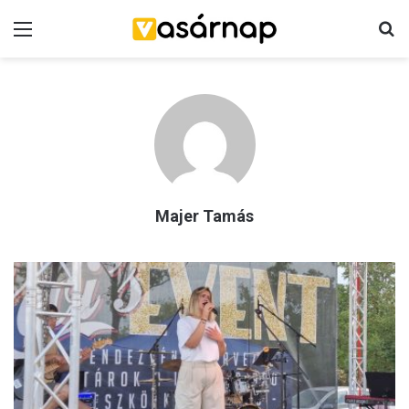
Menü
K
Majer Tamás