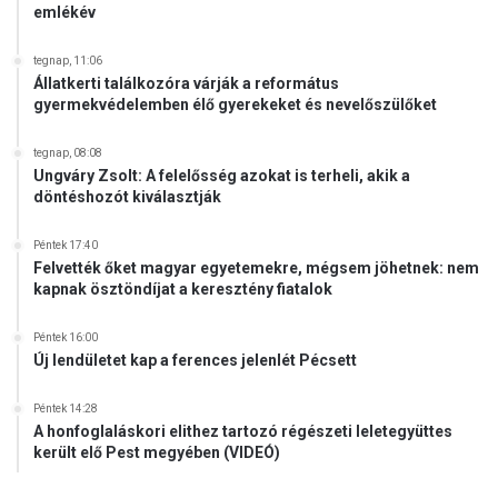
emlékév
tegnap, 11:06
Állatkerti találkozóra várják a református
gyermekvédelemben élő gyerekeket és nevelőszülőket
tegnap, 08:08
Ungváry Zsolt: A felelősség azokat is terheli, akik a
döntéshozót kiválasztják
Péntek 17:40
Felvették őket magyar egyetemekre, mégsem jöhetnek: nem
kapnak ösztöndíjat a keresztény fiatalok
Péntek 16:00
Új lendületet kap a ferences jelenlét Pécsett
Péntek 14:28
A honfoglaláskori elithez tartozó régészeti leletegyüttes
került elő Pest megyében (VIDEÓ)