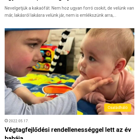
Nevelgetjük a kakaófát. Nem hoz ugyan forró csokit, de velünk van
már, lakásról lakásra velünk jár, nem is emlékszünk arra,…
Családháló
2022.05.17.
Végtagfejlődési rendellenességgel lett az év
babája