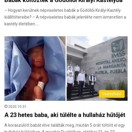
– Hogyan kerülnek népviseletes babák a Gödöllői Királyi Kastély
kiállítótereibe? – A népviseletes babák jelenléte nem ismeretlen a
kastély életében.…
Családháló
2020.10.31.
A 23 hetes baba, aki túlélte a hullaház hűtőjét
A koraszülött babát élve találták meg, miután 5 órát töltött el egy