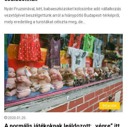
Nyári Fruzsinával, két, babaeszközöket kölcsönbe adó vállalkozás
vezetőjével beszélgettünk arról a hiánypótló Budapest-térképről,
mely eredetileg a turistákat célozta meg, de…
(H)arctér
2020.01.20.
A normális játékoknak leáldozott: „végre” itt