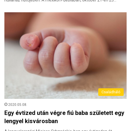
hullaház hűtőjében. A mexikói Pueblában, október 21-én 23…
Családháló
2020.05.08.
Egy évtized után végre fiú baba született egy
lengyel kisvárosban