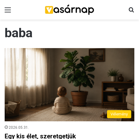
Menü
K
baba
Vélemény
2026.05.31.
Egy kis élet, szeretgetjük