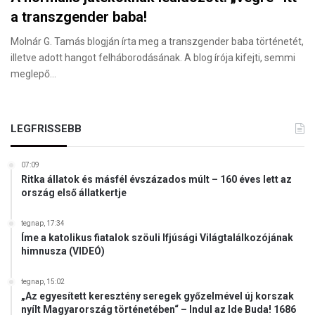
a transzgender baba!
Molnár G. Tamás blogján írta meg a transzgender baba történetét,
illetve adott hangot felháborodásának. A blog írója kifejti, semmi
meglepő…
LEGFRISSEBB
07:09
Ritka állatok és másfél évszázados múlt – 160 éves lett az
ország első állatkertje
tegnap, 17:34
Íme a katolikus fiatalok szöuli Ifjúsági Világtalálkozójának
himnusza (VIDEÓ)
tegnap, 15:02
„Az egyesített keresztény seregek győzelmével új korszak
nyílt Magyarország történetében“ – Indul az Ide Buda! 1686