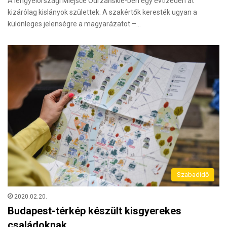
A lengyelországi Miejsce Odrzańskie-ben egy évtizeden át
kizárólag kislányok születtek. A szakértők keresték ugyan a
különleges jelenségre a magyarázatot –…
Szabadidő
2020.02.20.
Budapest-térkép készült kisgyerekes
családoknak