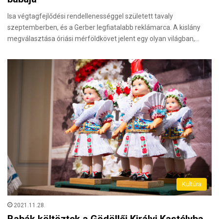
Isa végtagfejlődési rendellenességgel született tavaly
szeptemberben, és a Gerber legfiatalabb reklámarca. A kislány
megválasztása óriási mérföldkövet jelent egy olyan világban,…
Kultúra
2021.11.28.
Babák költöztek a Gödöllői Királyi Kastélyba