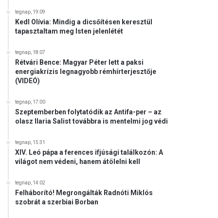
tegnap, 19:09
Kedl Olívia: Mindig a dicsőítésen keresztül
tapasztaltam meg Isten jelenlétét
tegnap, 18:07
Rétvári Bence: Magyar Péter lett a paksi
energiakrízis legnagyobb rémhírterjesztője
(VIDEÓ)
tegnap, 17:00
Szeptemberben folytatódik az Antifa-per – az
olasz Ilaria Salist továbbra is mentelmi jog védi
tegnap, 15:31
XIV. Leó pápa a ferences ifjúsági találkozón: A
világot nem védeni, hanem átölelni kell
tegnap, 14:02
Felháborító! Megrongálták Radnóti Miklós
szobrát a szerbiai Borban