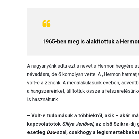
1965-ben meg is alakítottuk a Hermo
A nagyanyánk adta ezt a nevet a Hermon hegyére assz
névadásra, de ő komolyan vette. A „Hermon harmatja
volt-e a zenénk. A megalakulásunk évében, adventbe
a hangszereinket, állítottuk össze a felszerelésün
is használtunk.
– Volt-e tudomásuk a többiekről, akik – akár m
kapcsolatotok
Sillye Jenővel
, az első Szikra-díj
esetleg
Dax
-szal, csakhogy a legismertebbeket