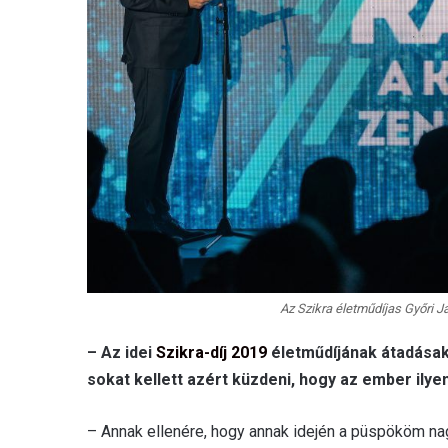
Az Szikra életműdíjas Győri 
– Az idei
Szikra-díj 2019
életműdíjának átadásak
sokat kellett azért küzdeni, hogy az ember ilye
– Annak ellenére, hogy annak idején a püspököm na