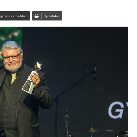
gosztás email-ben
Nyomtatás