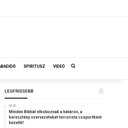
Keresés:
ABADIDŐ
SPIRITUSZ
VIDEÓ
LEGFRISSEBB
07:07
Minden Bibliát elkoboznak a határon, a
keresztény szervezeteket terrorista csoportként
kezelik!