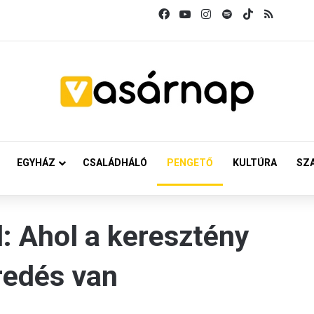
Facebook
YouTube
Instagram
Spotify
TikTok
RSS
EGYHÁZ
CSALÁDHÁLÓ
PENGETŐ
KULTÚRA
SZ
: Ahol a keresztény
redés van