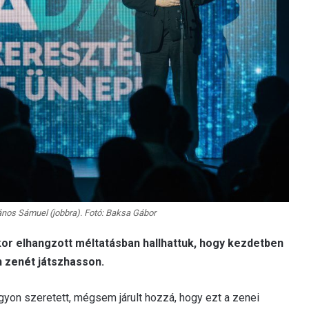
János Sámuel (jobbra). Fotó: Baksa Gábor
or elhangzott méltatásban hallhattuk, hogy kezdetben
n zenét játszhasson.
gyon szeretett, mégsem járult hozzá, hogy ezt a zenei