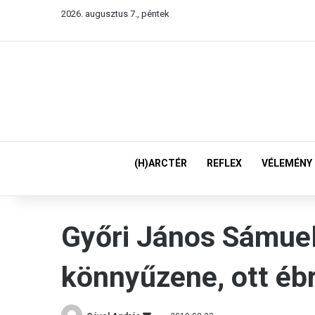
2026. augusztus 7., péntek
(H)ARCTÉR
REFLEX
VÉLEMÉNY
Győri János Sámuel
könnyűzene, ott éb