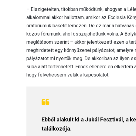
– Elszigetelten, titokban működtünk, ahogyan a Léle
alkalommal akkor hallottam, amikor az Ecclesia Kö
oratóriumuk bakelit lemezen. De ez már a hatvanas 
közös fórumunk, ahol összejöhettünk volna. A Bolykia
meglátásom szerint – akkor jelentkezett ezen a ter
meghirdetett egy könnyűzenei pályázatot, amelyre
pályázatot mi nyertük meg. De akkoriban az ilyen
suba alatt történhetett. Ennek ellenére én elkértem
hogy felvehessem velük a kapcsolatot.
Ebből alakult ki a Jubál Fesztivál, a
találkozója.