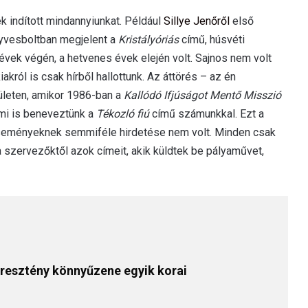
k indított mindannyiunkat. Például
Sillye Jenőről
első
nyvesboltban megjelent a
Kristályóriás
című, húsvéti
évek végén, a hetvenes évek elején volt. Sajnos nem volt
król is csak hírből hallottunk. Az áttörés – az én
ületen, amikor 1986-ban a
Kallódó Ifjúságot Mentő Misszió
 mi is beneveztünk a
Tékozló fiú
című számunkkal. Ezt a
 eseményeknek semmiféle hirdetése nem volt. Minden csak
 a szervezőktől azok címeit, akik küldtek be pályaművet,
 keresztény könnyűzene egyik korai