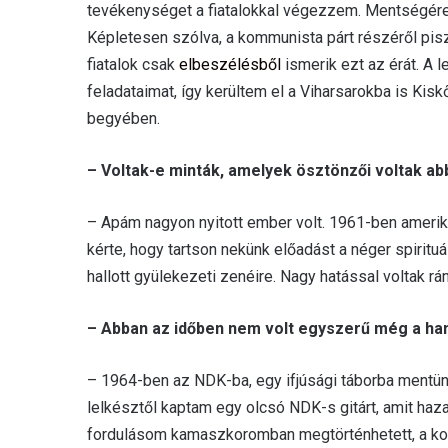
tevékenységet a fiatalokkal végezzem. Mentségére
Képletesen szólva, a kommunista párt részéről pisz
fiatalok csak
elbeszélésből
ismerik ezt az érát. A l
feladataimat, így kerültem el a Viharsarokba is Kisk
begyében.
– Voltak-e minták, amelyek ösztönzői voltak ab
– Apám nagyon nyitott ember volt. 1961-ben amerika
kérte, hogy tartson nekünk előadást a néger spirituá
hallott gyülekezeti zenéire. Nagy hatással voltak rán
– Abban az időben nem volt egyszerű még a h
– 1964-ben az NDK-ba, egy ifjúsági táborba mentünk
lelkésztől kaptam egy olcsó NDK-s gitárt, amit haz
fordulásom kamaszkoromban megtörténhetett, a korá