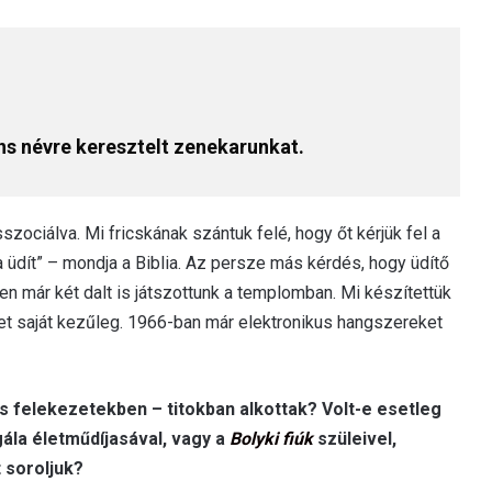
ns névre keresztelt zenekarunkat.
ociálva. Mi fricskának szántuk felé, hogy őt kérjük fel a
 üdít” – mondja a Biblia. Az persze más kérdés, hogy üdítő
n már két dalt is játszottunk a templomban. Mi készítettük
ket saját kezűleg. 1966-ban már elektronikus hangszereket
ás felekezetekben – titokban alkottak? Volt-e esetleg
 gála életműdíjasával, vagy a
Bolyki fiúk
szüleivel,
 soroljuk?