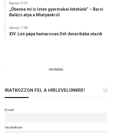
tegnap, 12:35
„Őbenne mi is Isten gyermekei lehetünk” – Barsi
Balázs atya a Miatyánkról
tegnap, 11:08
XIV. Leó pápa hamarosan Dél-Amerikába utazik
.
Hirdetés
IRATKOZZON FEL A HÍRLEVELÜNKRE!
Email
Vezetéknév