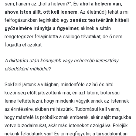
sem, hanem az: „hol a helyem?”. És
ahol a helyem van,
ahova Isten állít, ott kell lennem.
Az életműdíj tehát a mi
felfogásunkban leginkább egy
zenész testvérünk hitbeli
győzelmére irányítja a figyelmet
, akinek a sátán
rengetegszer felajánlotta a csillogó tévutakat, de ő nem
fogadta el azokat.
A diktatúra után könnyebb vagy nehezebb keresztény
előadóként működni?
Sokfelé jártunk a világban, mindenféle színű és hitű
közönség előtt játszottunk már, én azt látom, botorság
lenne feltételezni, hogy mindenki vágyik annak az Istennek
az érintésére, akiben mi hiszünk. Tudomásul kell venni,
hogy másfelé is próbálkoznak emberek, akár saját magukba
vetve bizodalmukat, akár más isteneket szolgálva. Feléjük
nekünk feladatunk van! És jó megfigyelni, a társadalomban