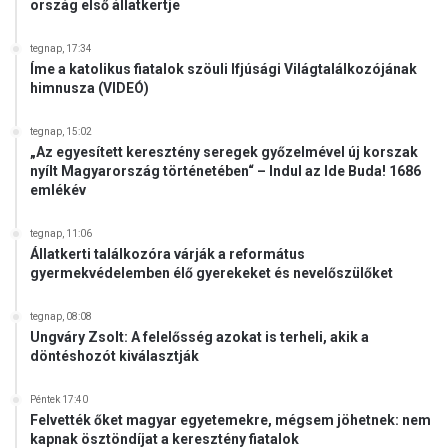
ország első állatkertje
tegnap, 17:34
Íme a katolikus fiatalok szöuli Ifjúsági Világtalálkozójának
himnusza (VIDEÓ)
tegnap, 15:02
„Az egyesített keresztény seregek győzelmével új korszak
nyílt Magyarország történetében“ – Indul az Ide Buda! 1686
emlékév
tegnap, 11:06
Állatkerti találkozóra várják a református
gyermekvédelemben élő gyerekeket és nevelőszülőket
tegnap, 08:08
Ungváry Zsolt: A felelősség azokat is terheli, akik a
döntéshozót kiválasztják
Péntek 17:40
Felvették őket magyar egyetemekre, mégsem jöhetnek: nem
kapnak ösztöndíjat a keresztény fiatalok