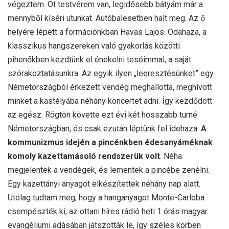
végeztem. Öt testvérem van, legidősebb bátyám már a
mennyből kíséri utunkat. Autóbalesetben halt meg. Az ő
helyére lépett a formációnkban Havas Lajos. Odahaza, a
klasszikus hangszereken való gyakorlás közötti
pihenőkben kezdtünk el énekelni tesóimmal, a saját
szórakoztatásunkra. Az egyik ilyen „leeresztésünket” egy
Németországból érkezett vendég meghallotta, meghívott
minket a kastélyába néhány koncertet adni. Így kezdődött
az egész. Rögtön követte ezt évi két hosszabb turné
Németországban, és csak ezután léptünk fel idehaza.
A
kommunizmus idején a pincénkben édesanyáméknak
komoly kazettamásoló rendszerük volt
. Néha
megjelentek a vendégek, és lementek a pincébe zenélni.
Egy kazettányi anyagot elkészítettek néhány nap alatt.
Utólag tudtam meg, hogy a hanganyagot Monte-Carloba
csempészték ki, az ottani híres rádió heti 1 órás magyar
evangéliumi adásában játszották le, így széles körben