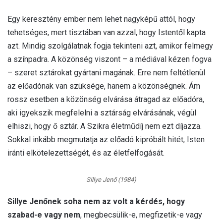
Egy keresztény ember nem lehet nagyképű attól, hogy
tehetséges, mert tisztában van azzal, hogy Istentől kapta
azt. Mindig szolgálatnak fogja tekinteni azt, amikor felmegy
a színpadra. A közönség viszont – a médiával kézen fogva
– szeret sztárokat gyártani magának. Erre nem feltétlenül
az előadónak van szüksége, hanem a közönségnek. Ám
rossz esetben a közönség elvárása átragad az előadóra,
aki igyekszik megfelelni a sztárság elvárásának, végül
elhiszi, hogy ő sztár. A Szikra életműdíj nem ezt díjazza.
Sokkal inkább megmutatja az előadó kipróbált hitét, Isten
iránti elkötelezettségét, és az életfelfogását.
Sillye Jenő (1984)
Sillye Jenőnek soha nem az volt a kérdés, hogy
szabad-e vagy nem
, megbecsülik-e, megfizetik-e vagy