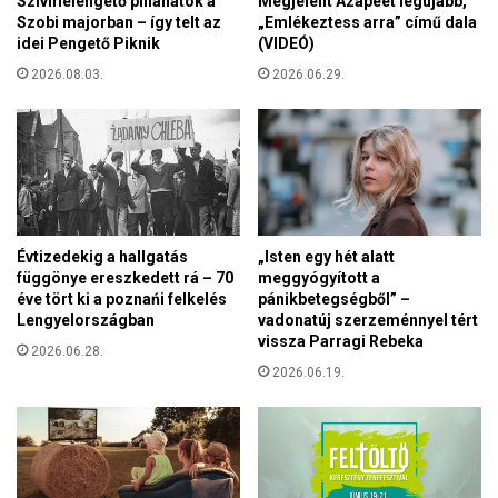
Szívmelengető pillanatok a
Megjelent Azapeet legújabb,
t
v
Szobi majorban – így telt az
„Emlékeztess arra” című dala
a
ö
idei Pengető Piknik
(VIDEÓ)
m
l
,
2026.08.03.
2026.06.29.
d
h
ö
o
z
g
é
y
s
l
á
e
l
h
d
Évtizedekig a hallgatás
„Isten egy hét alatt
e
o
függönye ereszkedett rá – 70
meggyógyított a
t
z
éve tört ki a poznańi felkelés
pánikbetegségből” –
s
a
Lengyelországban
vadonatúj szerzeménnyel tért
é
vissza Parragi Rebeka
t
2026.06.28.
g
a
2026.06.19.
e
i
s
a
b
é
k