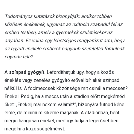
Tudományos kutatások bizonyítják: amikor többen
közösen énekelnek, ugyanaz az oxitocin szabadul fel az
emberi testben, amely a gyermekek születésekor az
anyában. Ez volna egy lehetséges magyarázat arra, hogy
az együtt énekelő emberek nagyobb szeretettel fordulnak
egymás felé?
A színpad gyógyít.
Lefordíthatjuk úgy, hogy a közös
éneklés vagy zenélés gyógyító erővel bír, akár színpad
nélkül is. A focimeccsek közönsége mit csinál a meccsen?
Énekel. Pedig, ha a meccs után a stadion előtt megkérnéd
őket: „Énekelj már nekem valamit!”, bizonyára futnod kéne
előle, de minimum kikérné magának. A stadionban, bent
mégis hangosan énekel, mert így tudja a legerősebben
megélni a közösségélményt.