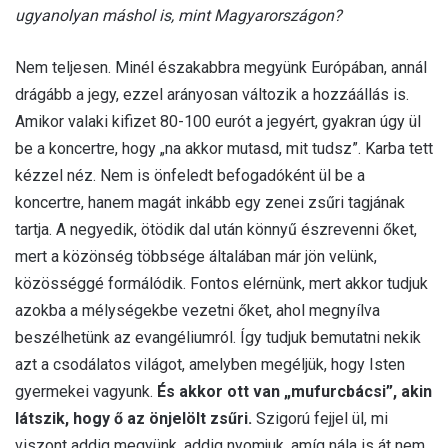
ugyanolyan máshol is, mint Magyarországon?
Nem teljesen. Minél északabbra megyünk Európában, annál
drágább a jegy, ezzel arányosan változik a hozzáállás is.
Amikor valaki kifizet 80-100 eurót a jegyért, gyakran úgy ül
be a koncertre, hogy „na akkor mutasd, mit tudsz”. Karba tett
kézzel néz. Nem is önfeledt befogadóként ül be a
koncertre, hanem magát inkább egy zenei zsűri tagjának
tartja. A negyedik, ötödik dal után könnyű észrevenni őket,
mert a közönség többsége általában már jön velünk,
közösséggé formálódik. Fontos elérnünk, mert akkor tudjuk
azokba a mélységekbe vezetni őket, ahol megnyílva
beszélhetünk az evangéliumról. Így tudjuk bemutatni nekik
azt a csodálatos világot, amelyben megéljük, hogy Isten
gyermekei vagyunk.
És akkor ott van „mufurcbácsi”, akin
látszik, hogy ő az önjelölt zsűri.
Szigorú fejjel ül, mi
viszont addig megyünk, addig nyomjuk, amíg nála is át nem