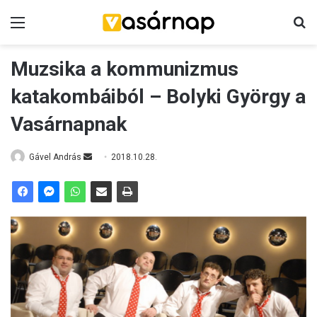
Menü
K
Muzsika a kommunizmus
katakombáiból – Bolyki György a
Vasárnapnak
Gável András
S
2018.10.28.
e
n
d
a
n
e
m
a
i