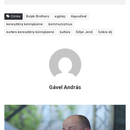
Címke
Bolyki Brothers
egyház
Kaposfest
keresztény könnyűzene
kommunizmus
kortárs keresztény könnyűzene
kultúra
Sillye Jenő
Szikra díj
Gável András
Pengető