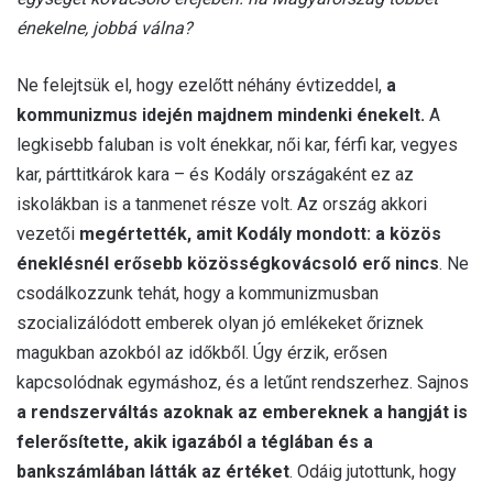
énekelne, jobbá válna?
Ne felejtsük el, hogy ezelőtt néhány évtizeddel,
a
kommunizmus idején majdnem mindenki énekelt.
A
legkisebb faluban is volt énekkar, női kar, férfi kar, vegyes
kar, párttitkárok kara – és Kodály országaként ez az
iskolákban is a tanmenet része volt. Az ország akkori
vezetői
megértették, amit Kodály mondott: a közös
éneklésnél erősebb közösségkovácsoló erő nincs
. Ne
csodálkozzunk tehát, hogy a kommunizmusban
szocializálódott emberek olyan jó emlékeket őriznek
magukban azokból az időkből. Úgy érzik, erősen
kapcsolódnak egymáshoz, és a letűnt rendszerhez. Sajnos
a rendszerváltás azoknak az embereknek a hangját is
felerősítette, akik igazából a téglában és a
bankszámlában látták az értéket
. Odáig jutottunk, hogy