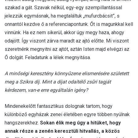
szakad a gát. Szavak nélkül, egy-egy szempillantással
jelezzük egymásnak, ha megtaláltuk „mufurcbácsit”, s
onnantól kezdve ő a referenciapontunk. Őt is magunkkal kell
vinnünk. Ha ez nem sikerül, akkor úgy megy haza, ahogy
odajött. Így viszont zárva maradt az ajtó előtte. Mi viszont
szeretnénk megnyitni az ajtót, aztán Isten majd elvégzi az
Ő dolgát. Feladatunk a lélek megnyitása.
A minőségi keresztény könnyűzene elismerésére született
meg a Szikra díj. Mint a díjat odaítélő zsűri tagját
kérdezem, van-e erre egyáltalán igény?
Mindenekelőtt fantasztikus dolognak tartom, hogy
különböző egyházak zenei életében egyre többen nyúlnak
hangszerekhez.
Sokan élik meg úgy a hitüket, hogy
annak része a zenén keresztüli hitvallás, a közös