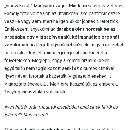
„visszakerült” Magyarországra. Mindennek természetesen
komoly tétje volt: vajon az utcánkban lakó párttitkár észre
veszi-e vagy sem, mert ha igen, akkor jönnek a retorziók.
Emlékszem, anyukámnak
darabonként hordtak be az
országba egy világszínvonalú, kétmanuálos orgonát –
zacskóban.
Aztán jött egy német mérnök, hogy a részeket
összerakja. Így lett minőségi orgonahang-kíséret a
felvételeken. Meglepő, hogy a kommunizmus idején
egyáltalán nem foglalkozott senki az albumok címével.
Ilyen néven futottak a kazetták: Vigasztaló énekek 1,
Vigasztaló énekek 2… Mert erre használták az emberek.
Tényleg vigasztalás volt nekik.
Ilyen háttér után magától értetődően énekelnek hitről és
Istenről? Más is van?
Még nem írtunk magunknak olyan dalt, ami ne kötődne