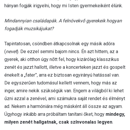
hányan fogják irigyelni, hogy mi Isten gyermekeiként élünk.
Mindannyian családapák. A felnövekvő gyerekeik hogyan
fogadják muzsikájukat?
Tapintatosan, csöndben átkapcsolnak egy másik adóra
(
nevet
). De ezzel semmi bajom nincs. Én azt hittem, az a
gyerek, aki otthon úgy nőtt fel, hogy kizárólag klasszikus
zenét és jazzt hallott, illetve a koncerteken jazzt és gospelt
énekelt a „fater”, arra ez biztosan egyirányú hatással van.
De egyszerűen tudomásul kellett vennem, hogy más az
inger, amire nekik szükségük van. Engem a világból ki lehet
űzni azzal a zenével, ami számukra saját rendet és élményt
ad. Nekem a harmóniára még másként áll össze az agyam.
Úgyhogy inkább arra próbáltam tanítani őket, hogy
mindegy,
milyen zenét hallgatnak, csak színvonalas legyen
.