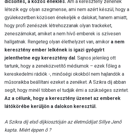
dicsőítés, a közös éneklés.
Ám a keresztény zenének
létezik egy olyan szegmense, ami nem azért készül, hogy a
gyülekezetben közösen énekeljék e dalokat, hanem amiatt,
hogy profi zenészek létrehozzanak olyan trackeket,
zeneszámokat, amiket a nem hívő emberek is szívesen
hallgatnak. Rengeteg olyan élethelyzet van, amikor
a nem
keresztény ember lelkének is igazi gyógyírt
jelenthetne egy keresztény dal
. Sajnos jelenleg ott
tartunk, hogy a zeneközvetítő médiumok – ezek főleg a
kereskedelmi rádiók -, minőségi okokból nem hajlandók a
műsoraikba beállítani ezeket a zenéket. A Szikra díj abban
segít, hogy minél többen el tudják érni a szükséges szintet.
Az a célunk, hogy a keresztény üzenet az emberek
látókörébe kerüljön a dalokon keresztül.
A Szikra díj első díjkiosztóján az életműdíjat Sillye Jenő
kapta. Miért éppen ő ?