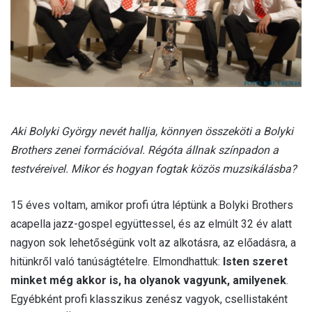
l
Aki Bolyki György nevét hallja, könnyen összeköti a Bolyki
Brothers zenei formációval. Régóta állnak színpadon a
testvéreivel. Mikor és hogyan fogtak közös muzsikálásba?
15 éves voltam, amikor profi útra léptünk a Bolyki Brothers
acapella jazz-gospel együttessel, és az elmúlt 32 év alatt
nagyon sok lehetőségünk volt az alkotásra, az előadásra, a
hitünkről való tanúságtételre. Elmondhattuk:
Isten szeret
minket még akkor is, ha olyanok vagyunk, amilyenek
.
Egyébként profi klasszikus zenész vagyok, csellistaként