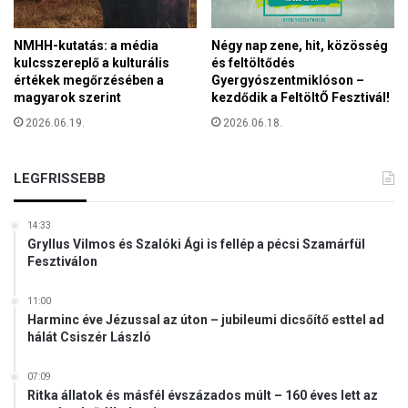
é
s
NMHH-kutatás: a média
Négy nap zene, hit, közösség
e
kulcsszereplő a kulturális
és feltöltődés
g
értékek megőrzésében a
Gyergyószentmiklóson –
y
magyarok szerint
kezdődik a FeltöltŐ Fesztivál!
m
2026.06.19.
2026.06.18.
á
s
m
LEGFRISSEBB
e
l
l
14:33
e
Gryllus Vilmos és Szalóki Ági is fellép a pécsi Szamárfül
Fesztiválon
t
t
é
11:00
Harminc éve Jézussal az úton – jubileumi dicsőítő esttel ad
l
hálát Csiszér László
é
s
07:09
Ritka állatok és másfél évszázados múlt – 160 éves lett az