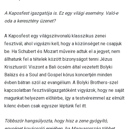
A Kaposfest igazgatója is. Ez egy világi esemény. Való-e
oda a keresztény üzenet?
A Kaposfest egy világszínvonalú klasszikus zenei
fesztivál, ahol vigyázni kell, hogy a közönséget ne csapjuk
be. Ha Schubert és Mozart műveire adtuk el a jegyet, nem
állhatunk fel a tételek között bizonyságot tenni Jézus
Krisztusról. Viszont a Bali öcsém által vezetett Bolyki
Balázs és a Soul and Gospel kórus koncertjén minden
évben bátran szól az evangélium. A Bolyki Brothers-szel
kapcsolatban fesztiváligazgatóként vigyázok, hogy ne saját
magunkat helyezem előtérbe, így a testvéreimmel az elmúlt
kilenc évben csak egyszer léptünk fel itt.
Többször hangsúlyozta, hogy hisz a zene gyógyító,
egységet kovácsoló erejében. ha Magyarország többet