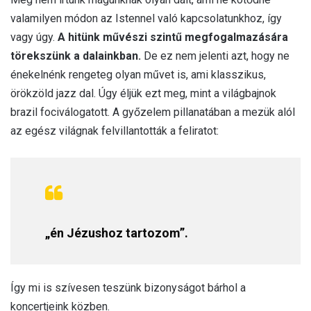
valamilyen módon az Istennel való kapcsolatunkhoz, így
vagy úgy.
A hitünk művészi szintű megfogalmazására
törekszünk a dalainkban.
De ez nem jelenti azt, hogy ne
énekelnénk rengeteg olyan művet is, ami klasszikus,
örökzöld jazz dal. Úgy éljük ezt meg, mint a világbajnok
brazil fociválogatott. A győzelem pillanatában a mezük alól
az egész világnak felvillantották a feliratot:
„én Jézushoz tartozom”.
Így mi is szívesen teszünk bizonyságot bárhol a
koncertjeink közben.