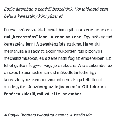
Eddig általában a zenéről beszéltünk. Hol található ezen
belül a keresztény könnyűzene?
Furcsa szóösszetétel, mivel önmagában
a zene nehezen
tud „keresztény” lenni. A zene az zene.
Egy szöveg tud
keresztény lenni. A zenekészítés szakma. Ha valaki
megtanulja a szakmát, akkor működtetni tud bizonyos
mechanizmusokat, és a zene hatni fog az emberekben. Ez
lehet gyilkos fegyver vagy jó eszköz is. A jó szakember az
összes hatásmechanizmust működtetni tudja. Egy
keresztény szakember viszont nem akarja feltétlenül
mindegyiket.
A szöveg az teljesen más. Ott feketén-
fehéren kiderül, mit vállal fel az ember.
A Bolyki Brothers világjárta csapat. A közönség