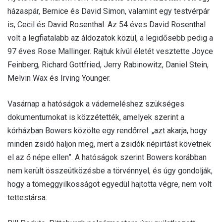
házaspár, Bernice és David Simon, valamint egy testvérpár
is, Cecil és David Rosenthal. Az 54 éves David Rosenthal
volt a legfiatalabb az áldozatok közül, a legidősebb pedig a
97 éves Rose Mallinger. Rajtuk kívül életét vesztette Joyce
Feinberg, Richard Gottfried, Jerry Rabinowitz, Daniel Stein,
Melvin Wax és Irving Younger.
Vasárnap a hatóságok a vádemeléshez szükséges
dokumentumokat is közzétették, amelyek szerint a
kórházban Bowers közölte egy rendőrrel: „azt akarja, hogy
minden zsidó haljon meg, mert a zsidók népirtást követnek
el az ő népe ellen”. A hatóságok szerint Bowers korábban
nem került összeütközésbe a törvénnyel, és úgy gondolják,
hogy a tömeggyilkosságot egyedül hajtotta végre, nem volt
tettestársa.