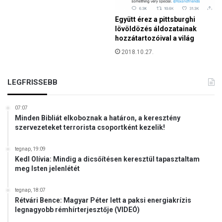
a
V
Együtt érez a pittsburghi
a
lövöldözés áldozatainak
s
hozzátartozóival a világ
á
2018.10.27.
r
n
a
LEGFRISSEBB
p
n
07:07
a
Minden Bibliát elkoboznak a határon, a keresztény
k
szervezeteket terrorista csoportként kezelik!
tegnap, 19:09
Kedl Olívia: Mindig a dicsőítésen keresztül tapasztaltam
meg Isten jelenlétét
tegnap, 18:07
Rétvári Bence: Magyar Péter lett a paksi energiakrízis
legnagyobb rémhírterjesztője (VIDEÓ)