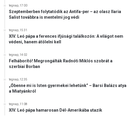
tegnap, 17:00
Szeptemberben folytatódik az Antifa-per – az olasz Ilaria
Salist továbbra is mentelmi jog védi
tegnap, 15:31
XIV. Leó pápa a ferences ifjúsági találkozón: A világot nem
védeni, hanem átölelni kell
tegnap, 14:02
Felháborító! Megrongálták Radnóti Miklós szobrát a
szerbiai Borban
tegnap, 12:35
„Őbenne mi is Isten gyermekei lehetünk” – Barsi Balázs atya
a Miatyánkról
tegnap, 11:08
XIV. Leó pápa hamarosan Dél-Amerikába utazik