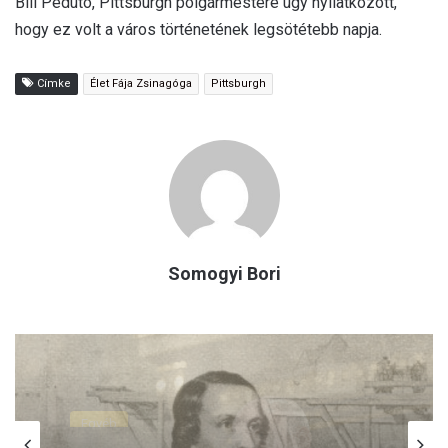
Bill Peduto, Pittsburgh polgármestere úgy nyilatkozott,
hogy ez volt a város történetének legsötétebb napja.
Címke
Élet Fája Zsinagóga
Pittsburgh
Somogyi Bori
Egyéb