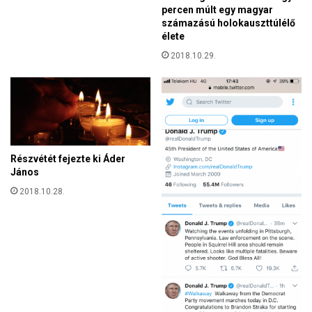
e
percen múlt egy magyar
o
n
számazású holokauszttúlélő
m
e
élete
b
a
á
2018.10.29.
b
i
e
b
v
ó
á
l
n
–
d
B
o
o
Részvétét fejezte ki Áder
r
János
l
l
y
2018.10.28.
á
k
s
i
n
G
a
y
k
ö
r
g
y