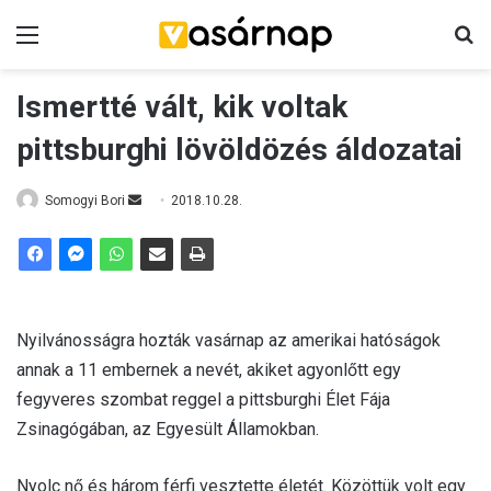
Menü
K
Ismertté vált, kik voltak
pittsburghi lövöldözés áldozatai
Somogyi Bori
S
2018.10.28.
e
n
d
a
n
Nyilvánosságra hozták vasárnap az amerikai hatóságok
e
annak a 11 embernek a nevét, akiket agyonlőtt egy
m
fegyveres szombat reggel a pittsburghi Élet Fája
a
Zsinagógában, az Egyesült Államokban.
i
l
Nyolc nő és három férfi vesztette életét. Közöttük volt egy