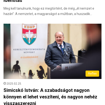
identitás
Meg kell tanulnunk, hogy ez megtörtént, de még „él nemzet e
hazán”. A nemzetet, a magyarságot a múltban, a huszadik…
Reflex
2025.02.25.
Simicskó István: A szabadságot nagyon
könnyen el lehet veszíteni, és nagyon nehéz
visszaszerezni