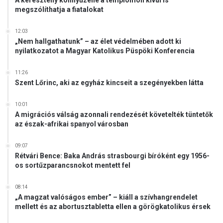
A keresztény könnyűzene a templomon kívül is
megszólíthatja a fiatalokat
12:03
„Nem hallgathatunk” – az élet védelmében adott ki
nyilatkozatot a Magyar Katolikus Püspöki Konferencia
11:26
Szent Lőrinc, aki az egyház kincseit a szegényekben látta
10:01
A migrációs válság azonnali rendezését követelték tüntetők
az észak-afrikai spanyol városban
09:07
Rétvári Bence: Baka András strasbourgi bíróként egy 1956-
os sortűzparancsnokot mentett fel
08:14
„A magzat valóságos ember” – kiáll a szívhangrendelet
mellett és az abortusztabletta ellen a görögkatolikus érsek