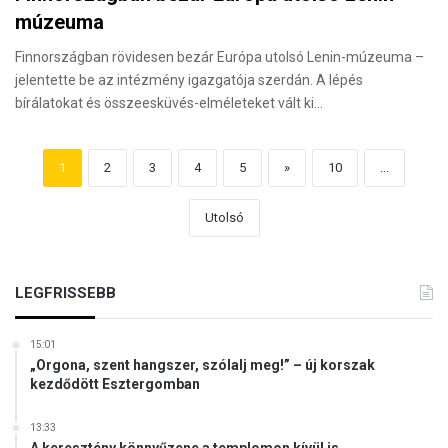
múzeuma
Finnországban rövidesen bezár Európa utolsó Lenin-múzeuma –
jelentette be az intézmény igazgatója szerdán. A lépés
bírálatokat és összeesküvés-elméleteket vált ki…
1
2
3
4
5
»
10
...
Utolsó
LEGFRISSEBB
15:01
„Orgona, szent hangszer, szólalj meg!” – új korszak
kezdődött Esztergomban
13:33