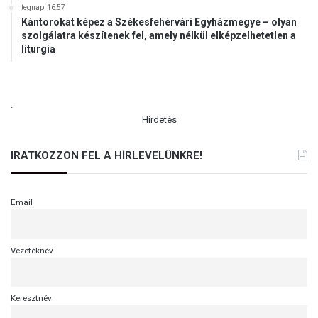
tegnap, 16:57
Kántorokat képez a Székesfehérvári Egyházmegye – olyan
szolgálatra készítenek fel, amely nélkül elképzelhetetlen a
liturgia
.
Hirdetés
IRATKOZZON FEL A HÍRLEVELÜNKRE!
Email
Vezetéknév
Keresztnév