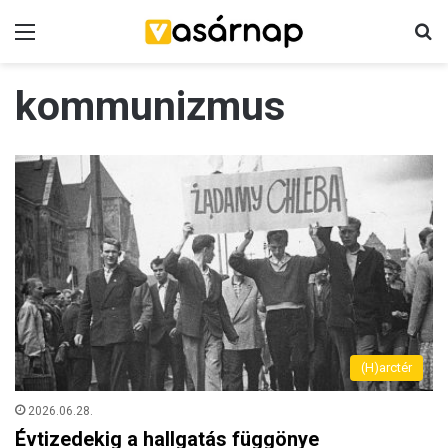
Menü
K
kommunizmus
(H)arctér
2026.06.28.
Évtizedekig a hallgatás függönye