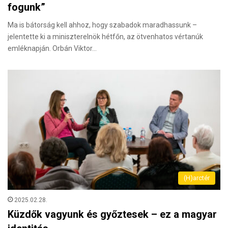
fogunk”
Ma is bátorság kell ahhoz, hogy szabadok maradhassunk –
jelentette ki a miniszterelnök hétfőn, az ötvenhatos vértanúk
emléknapján. Orbán Viktor…
(H)arctér
2025.02.28.
Küzdők vagyunk és győztesek – ez a magyar