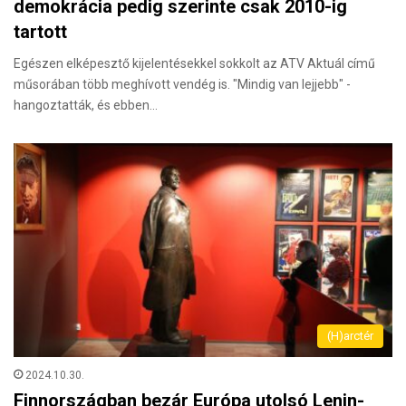
demokrácia pedig szerinte csak 2010-ig
tartott
Egészen elképesztő kijelentésekkel sokkolt az ATV Aktuál című
műsorában több meghívott vendég is. "Mindig van lejjebb" -
hangoztatták, és ebben…
(H)arctér
2024.10.30.
Finnországban bezár Európa utolsó Lenin-