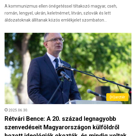
A kommunizmus ellen önégetéssel tiltakozó magyar, cseh,
román, lengyel, ukrán, keletnémet, litván, szlovák és lett
áldozatoknak állítanak közös emlékjelet szombaton…
(H)arctér
2025.06.30.
Rétvári Bence: A 20. század legnagyobb
szenvedéseit Magyarországon külföldről
hozott ideológiák okozták, és mindig voltak