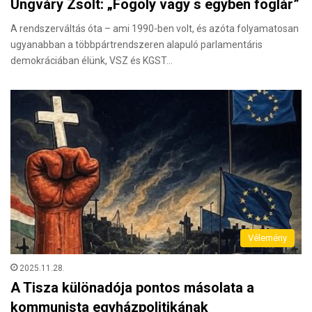
Ungváry Zsolt: „Fogoly vagy s egyben foglár”
A rendszerváltás óta – ami 1990-ben volt, és azóta folyamatosan
ugyanabban a többpártrendszeren alapuló parlamentáris
demokráciában élünk, VSZ és KGST…
Vélemény
2025.11.28.
A Tisza különadója pontos másolata a
kommunista egyházpolitikának