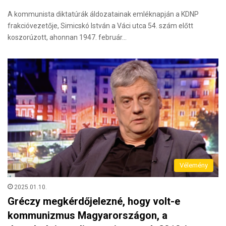
A kommunista diktatúrák áldozatainak emléknapján a KDNP
frakcióvezetője, Simicskó István a Váci utca 54. szám előtt
koszorúzott, ahonnan 1947. február…
Vélemény
2025.01.10.
Gréczy megkérdőjelezné, hogy volt-e
kommunizmus Magyarországon, a