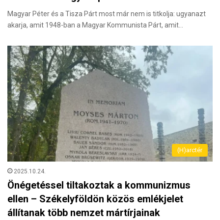
Magyar Péter és a Tisza Párt most már nem is titkolja: ugyanazt
akarja, amit 1948-ban a Magyar Kommunista Párt, amit…
(H)arctér
2025.10.24.
Önégetéssel tiltakoztak a kommunizmus
ellen – Székelyföldön közös emlékjelet
állítanak több nemzet mártírjainak