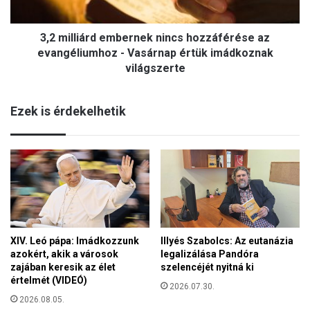
s
i
z
á
e
3,2 milliárd embernek nincs hozzáférése az
r
m
d
evangéliumhoz - Vasárnap értük imádkoznak
é
e
világszerte
l
m
y
b
i
Ezek is érdekelhetik
e
s
r
é
n
g
e
f
k
e
n
j
i
l
n
e
c
s
s
XIV. Leó pápa: Imádkozzunk
Illyés Szabolcs: Az eutanázia
z
azokért, akik a városok
legalizálása Pandóra
h
t
zajában keresik az élet
szelencéjét nyitná ki
o
ő
értelmét (VIDEÓ)
z
2026.07.30.
a
z
2026.08.05.
g