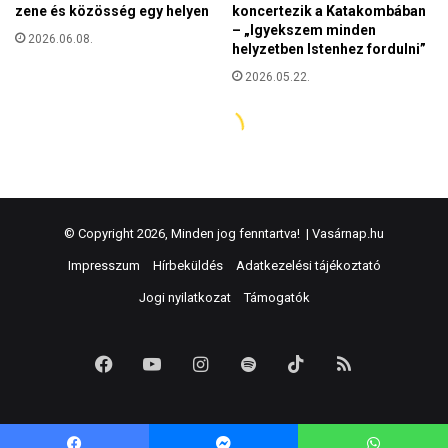
© Copyright 2026, Minden jog fenntartva! |
Vasárnap.hu
Impresszum
Hírbeküldés
Adatkezelési tájékoztató
Jogi nyilatkozat
Támogatók
Facebook
YouTube
Instagram
Spotify
TikTok
RSS