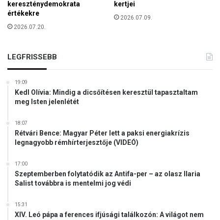
kereszténydemokrata
kertjei
-
értékekre
2026.07.09.
V
2026.07.20.
a
s
á
LEGFRISSEBB
r
n
a
19:09
p
Kedl Olívia: Mindig a dicsőítésen keresztül tapasztaltam
meg Isten jelenlétét
é
r
t
18:07
Rétvári Bence: Magyar Péter lett a paksi energiakrízis
ü
legnagyobb rémhírterjesztője (VIDEÓ)
k
i
m
17:00
Szeptemberben folytatódik az Antifa-per – az olasz Ilaria
á
Salist továbbra is mentelmi jog védi
d
k
o
15:31
XIV. Leó pápa a ferences ifjúsági találkozón: A világot nem
z