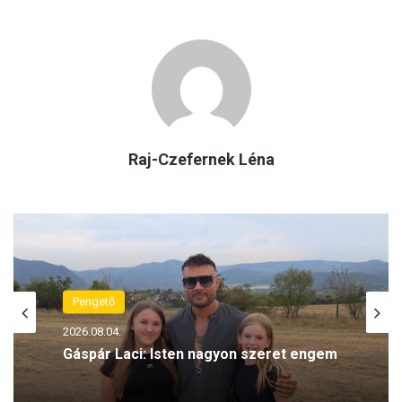
Raj-Czefernek Léna
Pengető
Családháló
2026.08.04.
2026.08.04.
Gáspár Laci: Isten nagyon szeret engem