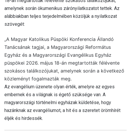
18-án megtartották félévente szokásos találkozójukat,
amelynek során ökumenikus zárónyilatkozatot tettek. Az
alábbiakban teljes terjedelmében közöljük a nyilatkozat
szövegét:
„A Magyar Katolikus Püspöki Konferencia Állandó
Tanácsának tagjai, a Magyarországi Református
Egyház és a Magyarországi Evangélikus Egyház
püspökei 2026. május 18-án megtartották félévente
szokásos találkozójukat, amelynek során a következő
közleményt fogalmazták meg.
Az evangélium üzenete olyan érték, amelyre az egyes
embernek és a világnak is égető szüksége van. A
magyarországi történelmi egyházak küldetése, hogy
hazánknak az evangéliumot, a hit és a szeretet örömhírét
éljék és hirdessék.