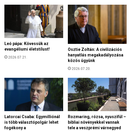
á
y
f
e
é
r
r
e
é
k
s
e
e
k
Leó pápa: Kövessük az
a
n
evangéliumi életstílust!
Osztie Zoltán: A civilizációs
z
e
hanyatlás megakadályozása
e
2026.07.21.
k
közös ügyünk
v
?
a
2026.07.20.
n
g
é
l
i
u
m
Latorcai Csaba: Egymilliónál
Rozmaring, rózsa, nyuszifül –
h
is több választópolgár lehet
bibliai növényekkel vannak
o
fogékony a
tele a veszprémi várnegyed
z