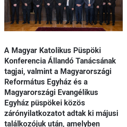
l
A Magyar Katolikus Püspöki
Konferencia Állandó Tanácsának
tagjai, valmint a Magyarországi
Református Egyház és a
Magyarországi Evangélikus
Egyház püspökei közös
zárónyilatkozatot adtak ki májusi
találkozójuk után, amelyben