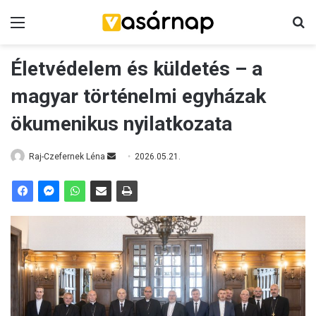
Menü
K
Életvédelem és küldetés – a
magyar történelmi egyházak
ökumenikus nyilatkozata
Raj-Czefernek Léna
S
2026.05.21.
e
n
d
a
n
e
m
a
i