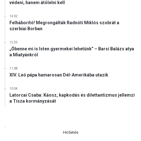
védeni, hanem átölelni kell
n
a
14:02
k
Felháborító! Megrongálták Radnóti Miklós szobrát a
v
szerbiai Borban
i
l
12:35
á
„Őbenne mi is Isten gyermekei lehetünk” – Barsi Balázs atya
g
a Miatyánkról
s
z
11:08
e
XIV. Leó pápa hamarosan Dél-Amerikába utazik
r
t
10:04
e
Latorcai Csaba: Káosz, kapkodás és dilettantizmus jellemzi
a Tisza kormányzását
.
Hirdetés