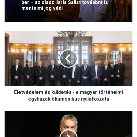
per – az olasz Ilaria Salist továbbra is
mentelmi jog védi
É
l
e
t
v
é
d
e
l
Életvédelem és küldetés - a magyar történelmi
e
m
egyházak ökumenikus nyilatkozata
é
s
K
k
a
ü
s
l
z
d