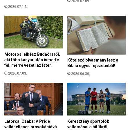
l
2026.07.09.
i
2026.07.14.
a
e
t
g
a
y
r
h
t
á
á
z
s
a
u
k
Motoros lelkész Budaörsről,
n
ö
aki több kanyar után ismerte
Kötelező olvasmány lesz a
k
k
fel, merre vezeti az Isten
Biblia egyes fejezeteiből!
a
u
2026.07.03.
2026.06.30.
t
m
!
e
n
i
k
u
s
n
Latorcai Csaba: A Pride
Keresztény sportolók
y
vallásellenes provokációvá
vallomásai a hitükről