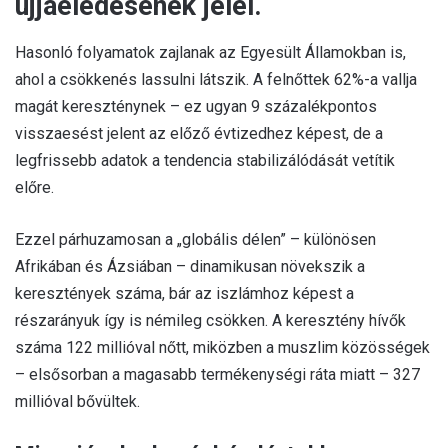
újjáéledésének jelei.
Hasonló folyamatok zajlanak az Egyesült Államokban is,
ahol a csökkenés lassulni látszik. A felnőttek 62%-a vallja
magát kereszténynek – ez ugyan 9 százalékpontos
visszaesést jelent az előző évtizedhez képest, de a
legfrissebb adatok a tendencia stabilizálódását vetítik
előre.
Ezzel párhuzamosan a „globális délen” – különösen
Afrikában és Ázsiában – dinamikusan növekszik a
keresztények száma, bár az iszlámhoz képest a
részarányuk így is némileg csökken. A keresztény hívők
száma 122 millióval nőtt, miközben a muszlim közösségek
– elsősorban a magasabb termékenységi ráta miatt – 327
millióval bővültek.