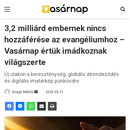
Menü
K
3,2 milliárd embernek nincs
hozzáférése az evangéliumhoz –
Vasárnap értük imádkoznak
világszerte
Új utakon a kereszténység: globális átrendeződés
és digitális imatérkép pünkösdre
Szegő Miklós
S
2026.05.21.
e
n
d
a
n