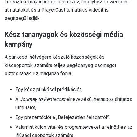
keresztüli imakoncertet is szervez, amelyhez PowerPoint-
útmutatókat és a PrayerCast tematikus videóit is
segítségül adják.
Kész tananyagok és közösségi média
kampány
A pünkösdi hétvégére készülő közösségek és
kiscsoportok számára teljes segédanyag-csomagot
biztosítanak. Ez magában foglal:
Egy kész pünkösdi prédikációt,
A
Journey to Pentecost
elnevezésű, hétnapos áhítatos
útmutatót,
Egy prezentációt a „Befejezetlen feladatról”,
Valamint külön vita- és programterveket a felnőtt és az
ifjúsági csoportok számára.