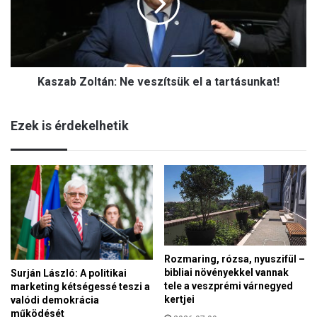
a
e
b
t
Z
é
o
s
l
-
Kaszab Zoltán: Ne veszítsük el a tartásunkat!
t
a
á
m
n
a
Ezek is érdekelhetik
:
g
N
y
e
a
v
r
e
t
s
ö
z
r
í
t
t
é
Rozmaring, rózsa, nyuszifül –
s
n
bibliai növényekkel vannak
Surján László: A politikai
ü
e
tele a veszprémi várnegyed
marketing kétségessé teszi a
k
l
kertjei
valódi demokrácia
e
m
működését