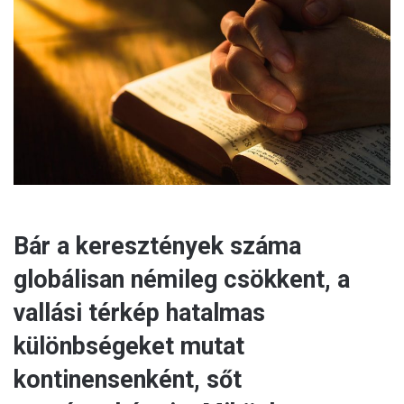
e
m
a
i
l
Bár a keresztények száma
globálisan némileg csökkent, a
vallási térkép hatalmas
különbségeket mutat
kontinensenként, sőt