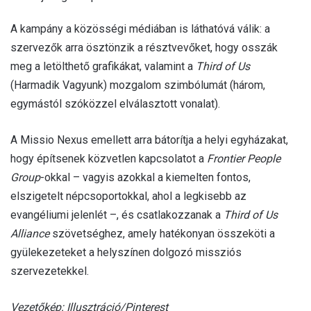
A kampány a közösségi médiában is láthatóvá válik: a
szervezők arra ösztönzik a résztvevőket, hogy osszák
meg a letölthető grafikákat, valamint a
Third of Us
(Harmadik Vagyunk) mozgalom szimbólumát (három,
egymástól szóközzel elválasztott vonalat).
A Missio Nexus emellett arra bátorítja a helyi egyházakat,
hogy építsenek közvetlen kapcsolatot a
Frontier People
Group
-okkal – vagyis azokkal a kiemelten fontos,
elszigetelt népcsoportokkal, ahol a legkisebb az
evangéliumi jelenlét –, és csatlakozzanak a
Third of Us
Alliance
szövetséghez, amely hatékonyan összeköti a
gyülekezeteket a helyszínen dolgozó missziós
szervezetekkel.
Vezetőkép: Illusztráció/Pinterest