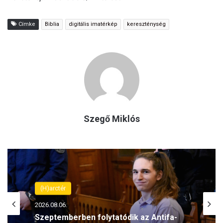
Címke
Biblia
digitális imatérkép
kereszténység
Szegő Miklós
(H)arctér
2026.08.06.
Szeptemberben folytatódik az Antifa-