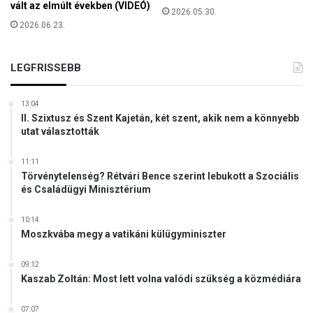
i
vált az elmúlt években (VIDEÓ)
2026.05.30.
l
2026.06.23.
a
t
k
LEGFRISSEBB
o
z
13:04
a
II. Szixtusz és Szent Kajetán, két szent, akik nem a könnyebb
t
utat választották
a
11:11
Törvénytelenség? Rétvári Bence szerint lebukott a Szociális
és Családügyi Minisztérium
10:14
Moszkvába megy a vatikáni külügyminiszter
09:12
Kaszab Zoltán: Most lett volna valódi szükség a közmédiára
07:07