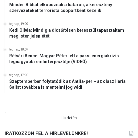
Minden Bibliát elkoboznak a határon, a keresztény
szervezeteket terrorista csoportként kezelik!
tegnap, 19:09
Kedl Olívia: Mindig a dicsőítésen keresztül tapasztaltam
meg Isten jelenlétét
tegnap, 18:07
Rétvári Bence: Magyar Péter lett a paksi energiakrízis
legnagyobb rémhírterjesztője (VIDEÓ)
tegnap, 17:00
Szeptemberben folytatódik az Antifa-per – az olasz Ilaria
Salist továbbra is mentelmi jog védi
.
Hirdetés
IRATKOZZON FEL A HÍRLEVELÜNKRE!