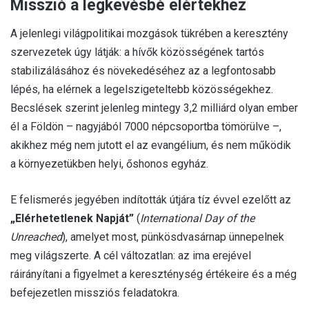
Misszió a legkevésbé elértekhez
A jelenlegi világpolitikai mozgások tükrében a keresztény
szervezetek úgy látják: a hívők közösségének tartós
stabilizálásához és növekedéséhez az a legfontosabb
lépés, ha elérnek a legelszigeteltebb közösségekhez.
Becslések szerint jelenleg mintegy 3,2 milliárd olyan ember
él a Földön – nagyjából 7000 népcsoportba tömörülve –,
akikhez még nem jutott el az evangélium, és nem működik
a környezetükben helyi, őshonos egyház.
E felismerés jegyében indították útjára tíz évvel ezelőtt az
„Elérhetetlenek Napját”
(
International Day of the
Unreached
), amelyet most, pünkösdvasárnap ünnepelnek
meg világszerte. A cél változatlan: az ima erejével
ráirányítani a figyelmet a kereszténység értékeire és a még
befejezetlen missziós feladatokra.