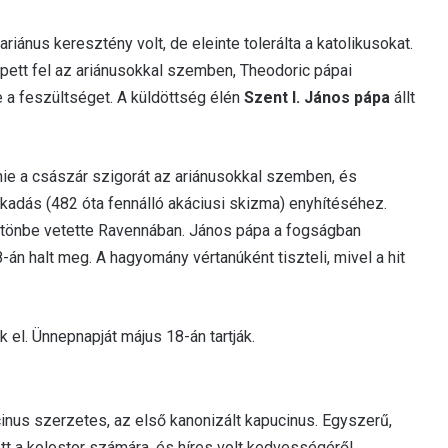
i ariánus keresztény volt, de eleinte tolerálta a katolikusokat.
épett fel az ariánusokkal szemben, Theodoric pápai
e a feszültséget. A küldöttség élén
Szent I. János pápa
állt
tenie a császár szigorát az ariánusokkal szemben, és
akadás (482 óta fennálló akáciusi skizma) enyhítéséhez.
tönbe vetette Ravennában. János pápa a fogságban
án halt meg. A hagyomány vértanúként tiszteli, mivel a hit
 el. Ünnepnapját május 18-án tartják.
nus szerzetes, az első kanonizált kapucinus. Egyszerű,
tt a kolostor számára, és híres volt kedvességéről,