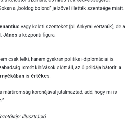
Sokan a „boldog bolond” jelzővel illették szentsége miatt.
.
enantius
vagy keleti szenteket (pl. Ankyrai vértanúk), de a
I. János
a központi figura.
em csak lelki, hanem gyakran politikai-diplomáciai is.
adság ismét kihívások előtt áll, az ő példája bátorít:
a
rnyékában is értékes
.
 a mártíromság koronájával jutalmaztad, add, hogy mi is
.”
ezetőkép: illusztráció