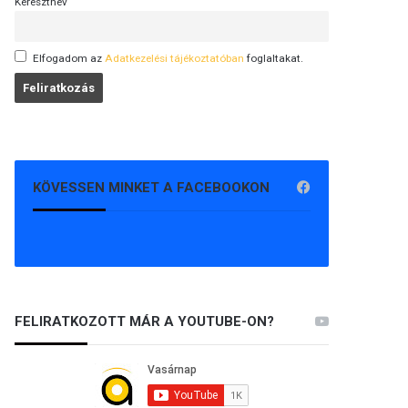
Keresztnév
Elfogadom az
Adatkezelési tájékoztatóban
foglaltakat.
KÖVESSEN MINKET A FACEBOOKON
FELIRATKOZOTT MÁR A YOUTUBE-ON?