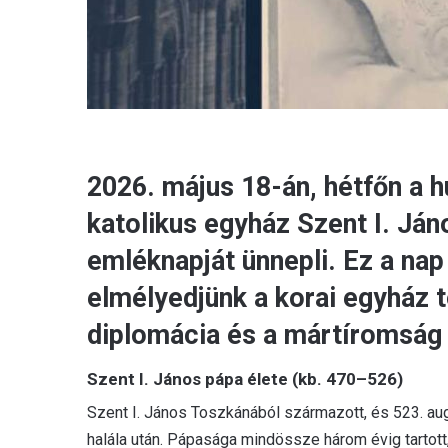
2026. május 18-án, hétfőn a h
katolikus egyház Szent I. Ján
emléknapját ünnepli. Ez a nap
elmélyedjünk a korai egyház tö
diplomácia és a mártíromság
Szent I. János pápa élete (kb. 470–526)
Szent I. János Toszkánából származott, és 523. a
halála után. Pápasága mindössze három évig tartott,