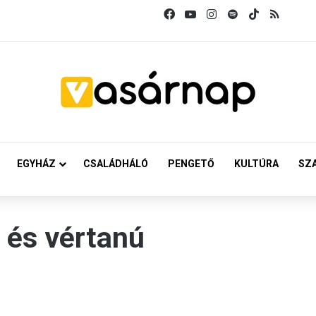
Facebook
YouTube
Instagram
Spotify
TikTok
RSS
EGYHÁZ
CSALÁDHÁLÓ
PENGETŐ
KULTÚRA
SZ
 és vértanú