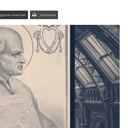
gosztás email-ben
Nyomtatás