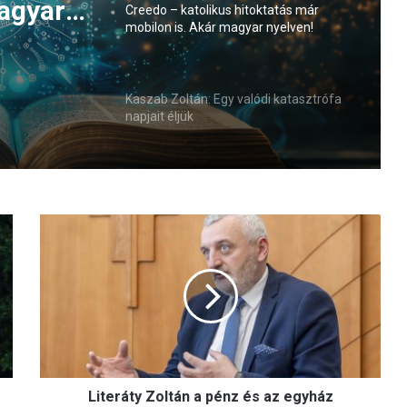
agyar
Creedo – katolikus hitoktatás már
mobilon is. Akár magyar nyelven!
Kaszab Zoltán: Egy valódi katasztrófa
napjait éljük
L
i
t
e
r
á
t
y
Z
Literáty Zoltán a pénz és az egyház
o