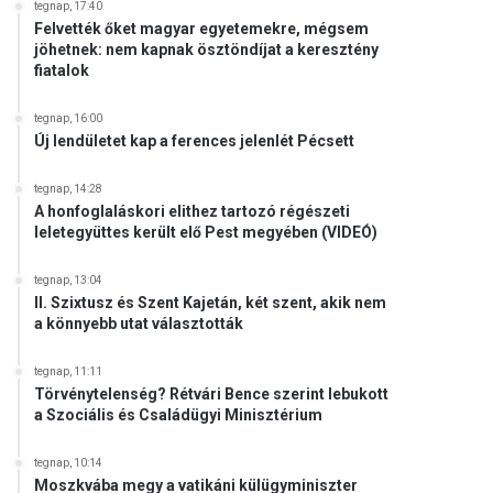
tegnap, 17:40
Felvették őket magyar egyetemekre, mégsem
jöhetnek: nem kapnak ösztöndíjat a keresztény
fiatalok
tegnap, 16:00
Új lendületet kap a ferences jelenlét Pécsett
tegnap, 14:28
A honfoglaláskori elithez tartozó régészeti
leletegyüttes került elő Pest megyében (VIDEÓ)
tegnap, 13:04
II. Szixtusz és Szent Kajetán, két szent, akik nem
a könnyebb utat választották
tegnap, 11:11
Törvénytelenség? Rétvári Bence szerint lebukott
a Szociális és Családügyi Minisztérium
tegnap, 10:14
Moszkvába megy a vatikáni külügyminiszter