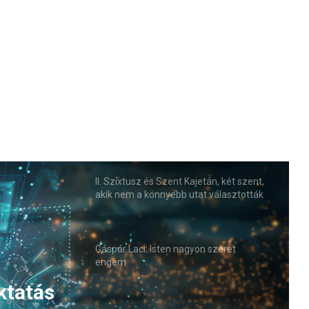
II. Szixtusz és Szent Kajetán, két szent,
akik nem a könnyebb utat választották
Gáspár Laci: Isten nagyon szeret
engem
ktatás