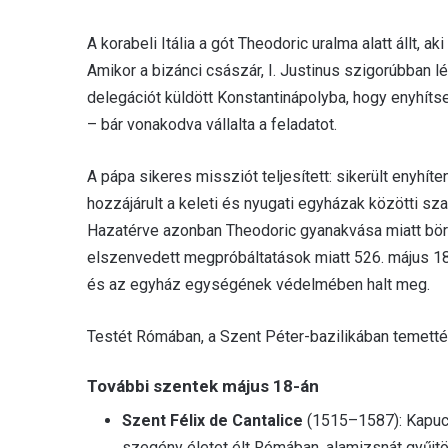
A korabeli Itália a gót Theodoric uralma alatt állt, ak
Amikor a bizánci császár, I. Justinus szigorúbban l
delegációt küldött Konstantinápolyba, hogy enyhíts
– bár vonakodva vállalta a feladatot.
A pápa sikeres missziót teljesített: sikerült enyhí
hozzájárult a keleti és nyugati egyházak közötti sz
Hazatérve azonban Theodoric gyanakvása miatt bör
elszenvedett megpróbáltatások miatt 526. május 18-
és az egyház egységének védelmében halt meg.
Testét Rómában, a Szent Péter-bazilikában temették
További szentek május 18-án
Szent Félix de Cantalice
(1515–1587): Kapuci
szegény életet élt Rómában, alamizsnát gyűjtö