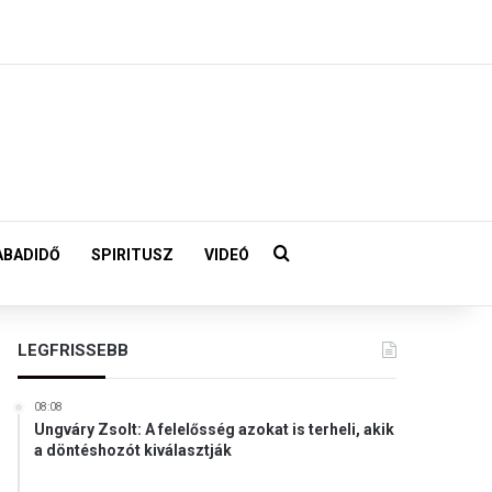
Keresés:
ABADIDŐ
SPIRITUSZ
VIDEÓ
LEGFRISSEBB
08:08
Ungváry Zsolt: A felelősség azokat is terheli, akik
a döntéshozót kiválasztják