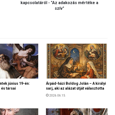
l
kapcsolatáról - "Az adakozás mértéke a
t
szív"
á
n
a
p
é
n
z
é
s
a
z
e
g
y
ntek június 19-én:
Árpád-házi Boldog Jolán – A királyi
és társai
sarj, aki az alázat útját választotta
h
á
2026.06.15.
z
k
a