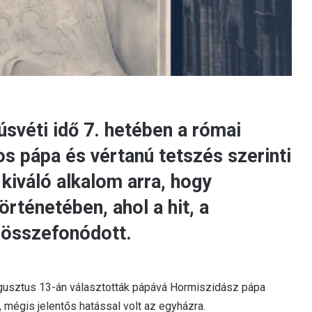
úsvéti idő 7. hetében a római
os pápa és vértanú tetszés szerinti
 kiváló alkalom arra, hogy
rténetében, ahol a hit, a
 összefonódott.
ugusztus 13-án választották pápává Hormiszidász pápa
 mégis jelentős hatással volt az egyházra.