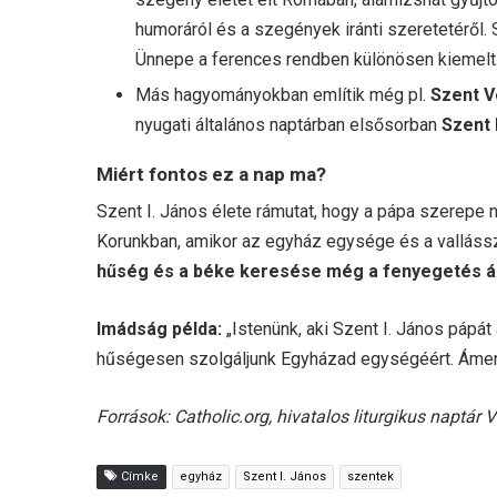
humoráról és a szegények iránti szeretetéről. 
Ünnepe a ferences rendben különösen kiemelt
Más hagyományokban említik még pl.
Szent V
nyugati általános naptárban elsősorban
Szent 
Miért fontos ez a nap ma?
Szent I. János élete rámutat, hogy a pápa szerepe n
Korunkban, amikor az egyház egysége és a vallásszab
hűség és a béke keresése még a fenyegetés á
Imádság példa:
„Istenünk, aki Szent I. János pápát
hűségesen szolgáljunk Egyházad egységéért. Ámen
Források: Catholic.org, hivatalos liturgikus naptár V
Címke
egyház
Szent I. János
szentek