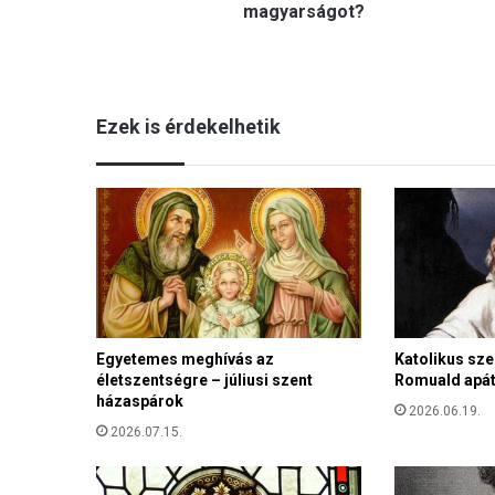
d
magyarságot?
t
a
m
e
Ezek is érdekelhetik
g
t
ö
r
n
i
a
t
ö
r
t
Egyetemes meghívás az
Katolikus sze
életszentségre – júliusi szent
Romuald apát 
é
házaspárok
n
2026.06.19.
e
2026.07.15.
l
e