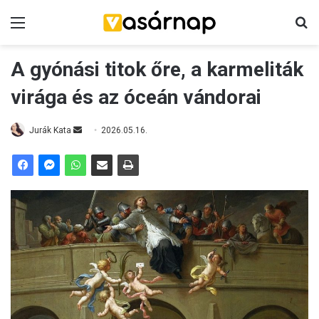
Menü
K
A gyónási titok őre, a karmeliták
virága és az óceán vándorai
Jurák Kata
S
2026.05.16.
e
n
d
a
n
e
m
a
i
l