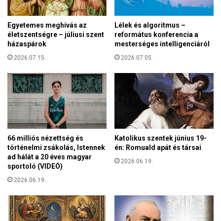
e
c
s
u
Egyetemes meghívás az
Lélek és algoritmus –
e
n
életszentségre – júliusi szent
református konferencia a
n
a
házaspárok
mesterséges intelligenciáról
a
m
s
2026.07.15.
2026.07.05.
i
z
t
e
z
z
ú
o
d
n
í
á
t
l
o
66 milliós nézettség és
Katolikus szentek június 19-
i
t
történelmi zsákolás, Istennek
én: Romuald apát és társai
s
t
ad hálát a 20 éves magyar
g
2026.06.19.
a
sportoló (VIDEÓ)
y
k
2026.06.19.
ü
a
m
z
ö
O
l
r