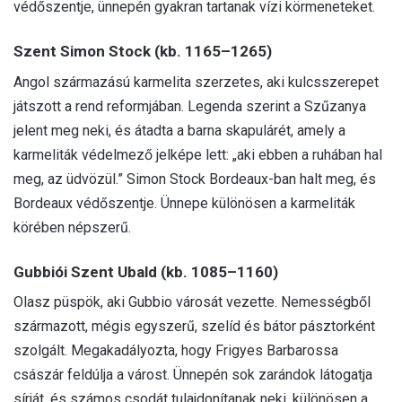
védőszentje, ünnepén gyakran tartanak vízi körmeneteket.
Szent Simon Stock (kb. 1165–1265)
Angol származású karmelita szerzetes, aki kulcsszerepet
játszott a rend reformjában. Legenda szerint a Szűzanya
jelent meg neki, és átadta a barna skapulárét, amely a
karmeliták védelmező jelképe lett: „aki ebben a ruhában hal
meg, az üdvözül.” Simon Stock Bordeaux-ban halt meg, és
Bordeaux védőszentje. Ünnepe különösen a karmeliták
körében népszerű.
Gubbiói Szent Ubald (kb. 1085–1160)
Olasz püspök, aki Gubbio városát vezette. Nemességből
származott, mégis egyszerű, szelíd és bátor pásztorként
szolgált. Megakadályozta, hogy Frigyes Barbarossa
császár feldúlja a várost. Ünnepén sok zarándok látogatja
sírját, és számos csodát tulajdonítanak neki, különösen a