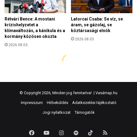
© Copyright 2026, Minden jog fenntartva! |
Vasárnap.hu
Impresszum
Hírbeküldés
Adatkezelési tájékoztató
Jogi nyilatkozat
Támogatók
Facebook
YouTube
Instagram
Spotify
TikTok
RSS