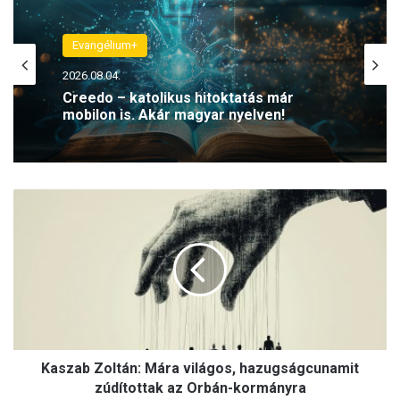
Evangélium+
2026.08.04.
Creedo – katolikus hitoktatás már
mobilon is. Akár magyar nyelven!
K
a
s
z
a
b
Z
o
l
Kaszab Zoltán: Mára világos, hazugságcunamit
t
á
zúdítottak az Orbán-kormányra