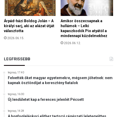
c
b
s
á
ö
n
k
-
Árpád-házi Boldog Jolán – A
Amikor összecsapnak a
e
k
királyi sarj, aki az alázat útját
hullámok – Lelki
t
o
választotta
kapaszkodók Pio atyától a
é
mindennapi küzdelmekhez
r
2026.06.15.
s
m
2026.06.12.
z
á
ö
n
l
y
LEGFRISSEBB
d
r
s
a
é
tegnap, 17:40
g
Felvették őket magyar egyetemekre, mégsem jöhetnek: nem
e
kapnak ösztöndíjat a keresztény fiatalok
k
e
tegnap, 16:00
t
Új lendületet kap a ferences jelenlét Pécsett
?
tegnap, 14:28
A honfoglaláskori elithez tartozó régészeti leletegyüttes