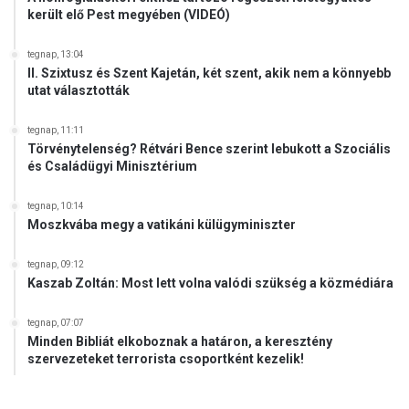
került elő Pest megyében (VIDEÓ)
tegnap, 13:04
II. Szixtusz és Szent Kajetán, két szent, akik nem a könnyebb
utat választották
tegnap, 11:11
Törvénytelenség? Rétvári Bence szerint lebukott a Szociális
és Családügyi Minisztérium
tegnap, 10:14
Moszkvába megy a vatikáni külügyminiszter
tegnap, 09:12
Kaszab Zoltán: Most lett volna valódi szükség a közmédiára
tegnap, 07:07
Minden Bibliát elkoboznak a határon, a keresztény
szervezeteket terrorista csoportként kezelik!