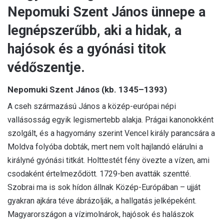
Nepomuki Szent János ünnepe a
legnépszerűbb, aki a hidak, a
hajósok és a gyónási titok
védőszentje.
Nepomuki Szent János (kb. 1345–1393)
A cseh származású János a közép-európai népi
vallásosság egyik legismertebb alakja. Prágai kanonokként
szolgált, és a hagyomány szerint Vencel király parancsára a
Moldva folyóba dobták, mert nem volt hajlandó elárulni a
királyné gyónási titkát. Holttestét fény övezte a vízen, ami
csodaként értelmeződött. 1729-ben avatták szentté.
Szobrai ma is sok hídon állnak Közép-Európában – ujját
gyakran ajkára téve ábrázolják, a hallgatás jelképeként.
Magyarországon a vízimolnárok, hajósok és halászok