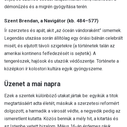
démonűzés és a migrén gyógyítása terén.
Szent Brendan, a Navigátor (kb. 484–577)
Ír szerzetes és apát, akit „az óceán vándoraként” ismernek.
Legendás utazása során állítólag egy óriási bálnán celebrált
misét, és eljutott távoli szigetekre (a történetek talán az
amerikai kontinens felfedezését is sejtetik). A
tengerészek, hajósok és utazóik védőszentje. Története a
középkori ír kolostori kultúra egyik gyöngyszeme.
Üzenet a mai napra
Ezek a szentek különböző utakat jártak be: egyikük a titok
megtartásáért adta életét, másikuk a szerzetesi reformért
dolgozott, a harmadik a városát védte, a negyedik pedig az
ismeretlent kutatta. Közös bennük a mély hit, a kitartás és
az Istenbe vetett bizalom. Május 16-án érdemes rájuk