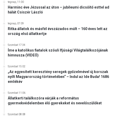
tegnap, 11:00
Harminc éve Jézussal az úton – jubileumi dicsőítő esttel ad
hálát Csiszér László
tegnap, 07:09
Ritka állatok és másfél évszázados múlt – 160 éves lett az
ország első állatkertje
Szombat 17:34
Íme a katolikus fiatalok szöuli Ifjúsági Világtalálkozójának
himnusza (VIDEÓ)
Szombat 15:02
„Az egyesített keresztény seregek győzelmével új korszak
nyílt Magyarország történetében“ – Indul az Ide Buda! 1686
emlékév
Szombat 11:06
Állatkerti találkozóra várják a református
gyermekvédelemben élő gyerekeket és nevelőszülőket
Szombat 08:08