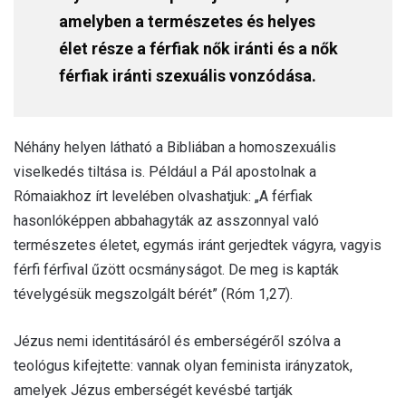
amelyben a természetes és helyes
élet része a férfiak nők iránti és a nők
férfiak iránti szexuális vonzódása.
Néhány helyen látható a Bibliában a homoszexuális
viselkedés tiltása is. Például a Pál apostolnak a
Rómaiakhoz írt levelében olvashatjuk: „A férfiak
hasonlóképpen abbahagyták az asszonnyal való
természetes életet, egymás iránt gerjedtek vágyra, vagyis
férfi férfival űzött ocsmányságot. De meg is kapták
tévelygésük megszolgált bérét” (Róm 1,27).
Jézus nemi identitásáról és emberségéről szólva a
teológus kifejtette: vannak olyan feminista irányzatok,
amelyek Jézus emberségét kevésbé tartják