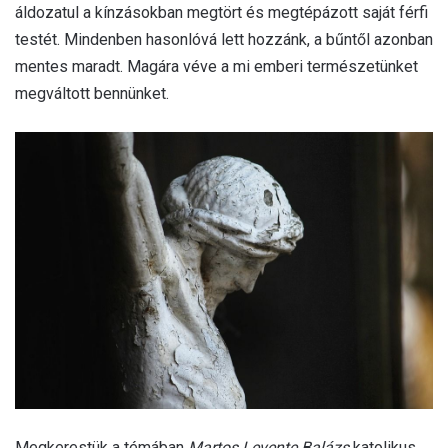
áldozatul a kínzásokban megtört és megtépázott saját férfi
testét. Mindenben hasonlóvá lett hozzánk, a bűntől azonban
mentes maradt. Magára véve a mi emberi természetünket
megváltott bennünket.
Megkerestük a témában
Martos Levente Balázs
katolikus