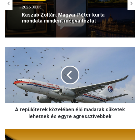
2026.08.04.
Vélemény
Kaszab Zoltán: Egy valódi katasztrófa
2026.08.05.
napjait éljük
A
r
Kaszab Zoltán: Magyar Péter kurta
mondata mindent megváltoztat
e
p
ü
l
ő
t
e
A repülőterek közelében élő madarak süketek
r
e
lehetnek és egyre agresszívebbek
k
k
J
ö
ö