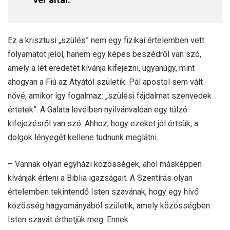
Ez a krisztusi „szülés” nem egy fizikai értelemben vett
folyamatot jelöl, hanem egy képes beszédről van szó,
amely a lét eredetét kívánja kifejezni, ugyanúgy, mint
ahogyan a Fiú az Atyától születik. Pál apostol sem vált
nővé, amikor így fogalmaz: „szülési fájdalmat szenvedek
értetek”. A Galata levélben nyilvánvalóan egy túlzó
kifejezésről van szó. Ahhoz, hogy ezeket jól értsük, a
dolgok lényegét kellene tudnunk meglátni.
– Vannak olyan egyházi közösségek, ahol másképpen
kívánják érteni a Biblia igazságait. A Szentírás olyan
értelemben tekintendő Isten szavának, hogy egy hívő
közösség hagyományából születik, amely közösségben
Isten szavát érthetjük meg. Ennek