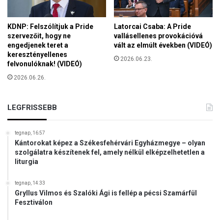
s
s
KDNP: Felszólítjuk a Pride
Latorcai Csaba: A Pride
z
szervezőit, hogy ne
vallásellenes provokációvá
í
engedjenek teret a
vált az elmúlt években (VIDEÓ)
v
keresztényellenes
e
2026.06.23.
felvonulóknak! (VIDEÓ)
b
2026.06.26.
b
e
k
LEGFRISSEBB
tegnap, 16:57
Kántorokat képez a Székesfehérvári Egyházmegye – olyan
szolgálatra készítenek fel, amely nélkül elképzelhetetlen a
liturgia
tegnap, 14:33
Gryllus Vilmos és Szalóki Ági is fellép a pécsi Szamárfül
Fesztiválon