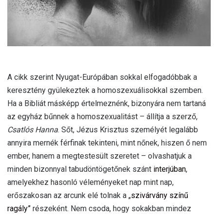
A cikk szerint Nyugat-Európában sokkal elfogadóbbak a
keresztény gyülekeztek a homoszexuálisokkal szemben.
Ha a Bibliát másképp értelmeznénk, bizonyára nem tartaná
az egyház bűnnek a homoszexualitást – állítja a szerző,
Csatlós Hanna
. Sőt, Jézus Krisztus személyét legalább
annyira mernék férfinak tekinteni, mint nőnek, hiszen ő nem
ember, hanem a megtestesült szeretet – olvashatjuk a
minden bizonnyal tabudöntögetőnek szánt
interjúban
,
amelyekhez hasonló véleményeket nap mint nap,
erőszakosan az arcunk elé tolnak a „
szivárvány színű
ragály”
részeként. Nem csoda, hogy sokakban mindez