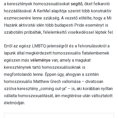
a keresztények homoszexuálisokat
segítő
, őket felkaroló
hozzáállásával. A KerMel alapítója szerint több konstruktív
eszmecserére lenne szükség. A vezető elítélte, hogy a Mi
Hazánk aktivistái idén több budapesti Pride eseményt is
szabotálni próbáltak, félelemkeltő viselkedéssel léptek fel.
Erről az egész LMBTQ-jelenségről és a felvonulásokról a
lapunk által megkérdezett homoszexuális fiatalembernek
egészen más
véleménye
van, amely a magukat
kereszténynek tartó homoszexuálisoknak is
megfontolandó lenne. Éppen úgy, ahogyan a szintén
homoszexuális Matthew Grech vallomása – divatosan
szólva keresztény „coming out-ja” – is, aki korábban nyíltan
vállalta homoszexualitását, ám megtérése után változtatott
életmódján.