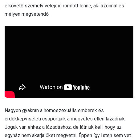
elkövető személy velejéig romlott lenne, aki azonnal és
mélyen megvetendő.
Nagyon gyakran a homoszexuális emberek és
érdekképviseleti csoportjaik a megvetés ellen lázadnak.
Joguk van ehhez a lázadáshoz, de látniuk kell, hogy az
egyház nem akarja őket megvetni. Éppen így Isten sem vet