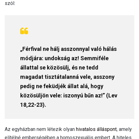
szól:
„Férfival ne hálj asszonnyal való hálás
módjára: undokság az! Semmiféle
állattal se közösülj, és ne tedd
magadat tisztátalanná vele, asszony
pedig ne feküdjék állat alá, hogy
közösüljön vele: iszonyú bűn az!” (Lev
18,22-23).
Az egyházban nem létezik olyan
hivatalos álláspont
, amely
elítélné emberségében a homoszexuális embert. A hiteles