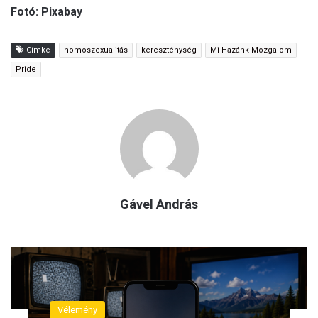
Fotó: Pixabay
Címke
homoszexualitás
kereszténység
Mi Hazánk Mozgalom
Pride
Gável András
Vélemény