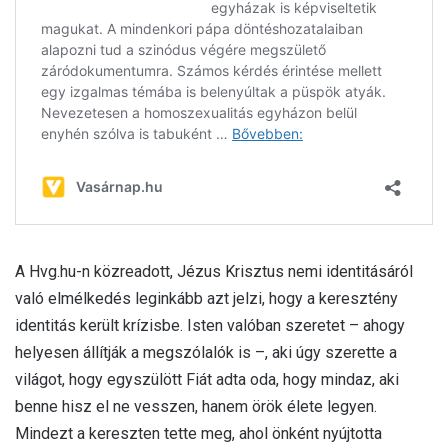
A Hvg.hu-n közreadott, Jézus Krisztus nemi identitásáról
való elmélkedés leginkább azt jelzi, hogy a keresztény
identitás került krízisbe. Isten valóban szeretet – ahogy
helyesen állítják a megszólalók is –, aki úgy szerette a
világot, hogy egyszülött Fiát adta oda, hogy mindaz, aki
benne hisz el ne vesszen, hanem örök élete legyen.
Mindezt a kereszten tette meg, ahol önként nyújtotta