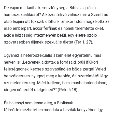
De vajon mit tanít a kereszténység a Biblia alapján a
homoszexualitásról? A kézenfekvő válasz már a Szentírás
első lapjain ott fekszik előttünk: amikor Isten megalkotta az
első emberpárt, akkor férfinak és nőnek teremtette őket,
akik a házasság intézményén belül, egy életre szóló
szövetségben éljenek szexuális életet (Ter 1, 27).
Ugyanez a heteroszexuális szemlélet egyértelmű más
helyen is: „Legyenek áldottak a forrásaid, örülj ifjúkori
feleségednek: kecses szarvasünő és bájos zerge! Veled
beszélgessen, nyugodj meg a keblén, és szerelmétől légy
szüntelen részeg. Miért kellene, fiam, másba bolondulnod,
idegen nő testét ölelgetned?” (Péld 5,18).
És ha ennyi nem lenne elég, a Bibliának
félreértelmezhetetlen mondata a Leviták könyvében így