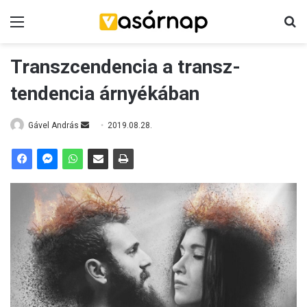
Menü
K
Transzcendencia a transz-
tendencia árnyékában
Gável András
S
2019.08.28.
e
n
d
a
n
e
m
a
i
l