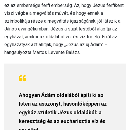
ez az embersége férfi emberség. Az, hogy Jézus férfiként
viszi végbe a megváltás művét, és hogy ennek a
szimbolikája része a megváltás igazságának, jól látszik a
János evangéliumban: Jézus a saját testéből alapítja az
egyházat, amikor az oldalából vér és víz tör elő. Erről az
egyházatyák azt állítják, hogy „Jézus az új Ádám” –
hangsúlyozta Martos Levente Balázs.
Ahogyan Ádám oldalából építi ki az
Isten az asszonyt, hasonlóképpen az
egyház születik Jézus oldalából: a
keresztség és az eucharisztia víz és
vér által.