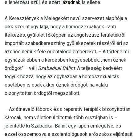
ellenérzést szül, és ezért
lázadnak
is ellene.
A Keresztények a Melegekért nevű szervezet alapítója a
cikk szerint úgy látja, hogy a homoszexuálisok iránti
ítélkezés, gyűlölet főképpen az angolszász területekről
importált szabadkeresztény gyülekezetek részéről éri az
azonos nemük felé orientálódó embereket. – A történelmi
egyházak ebben a kérdésben kegyesebbek: „nem űznek
ördögöt” – véli
Szabadkai Bálint
. A teljesség kedvéért
tegyük hozzá, hogy az egyházban a homoszexualitás
esetében is csak akkor űznek ördögöt, ha valaki
bizonyítottan ördögtől megszállott.
– Az átnevelő táborok és a reparatív terápiák bizonyítottan
károsak, nem véletlenül tiltottak több országban is –
jelentette ki Szabadkai Bálint egy lapon emlegetve, és
ezzel összemosva a szcientológusok erőszakos eljárásait