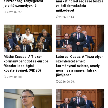
a biztonsági fenyegetést
marketing kétségessé teszi a
e
jelentő személyeknél
valódi demokrácia
k
működését
2026.07.27.
l
2026.07.14.
e
h
e
t
n
e
k
é
Máthé Zsuzsa: A Tisza-
Latorcai Csaba: A Tisza olyan
s
kormány behódol az európai
szemléletet emelt
e
fősodor ideológiai
kormányzati szintre, amely
követeléseinek (VIDEÓ)
nem hisz a magyar falvak
g
jövőjében
y
2026.06.30.
r
2026.06.29.
e
a
g
r
e