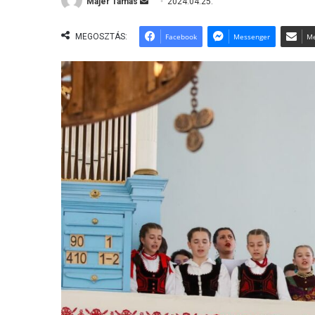
Majer Tamás
S
2024.04.25.
e
n
MEGOSZTÁS:
Facebook
Messenger
Me
d
a
n
e
m
a
i
l