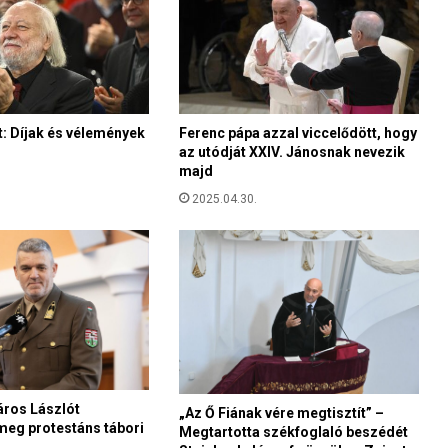
o
z
o
t
t
F
e
: Díjak és vélemények
Ferenc pápa azzal viccelődött, hogy
az utódját XXIV. Jánosnak nevezik
r
majd
e
n
2025.04.30.
c
p
á
p
á
v
a
l
a
M
áros Lászlót
„Az Ő Fiának vére megtisztít” –
a
meg protestáns tábori
Megtartotta székfoglaló beszédét
g