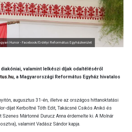
gyari Hunor - Facebook/Erdélyi Református Egyházkerület
diakóniai, valamint lelkészi díjak odaítéléséről
tus.hu
, a Magyarországi Református Egyház hivatalos
itón, augusztus 31-én, illetve az országos hittanoktatási
or-díjat Kerboltné Tóth Edit, Takácsné Csikós Anikó és
jat Szenes Mártonné Durucz Anna érdemelte ki. A Molnár
gosztva), valamint Vadász Sándor kapja.