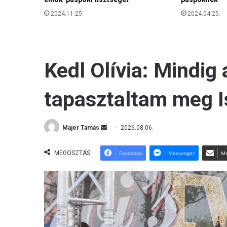
t
2024.04.25.
2024.11.25.
á
r
s
a
s
á
g
i
e
l
n
ö
k
-
S
z
e
n
t
I