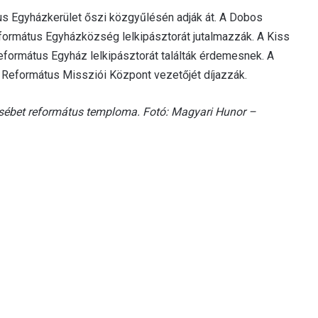
átus Egyházkerület őszi közgyűlésén adják át. A Dobos
eformátus Egyházközség lelkipásztorát jutalmazzák. A Kiss
Református Egyház lelkipásztorát találták érdemesnek. A
a Református Missziói Központ vezetőjét díjazzák.
zsébet református temploma. Fotó: Magyari Hunor –