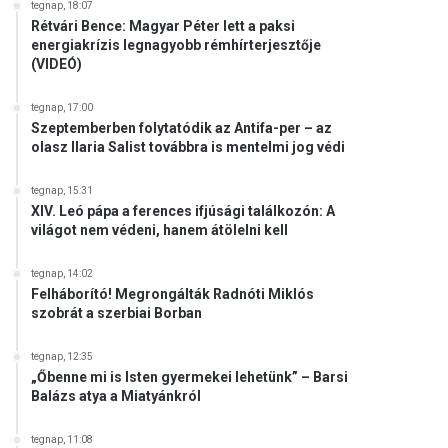
tegnap, 18:07
Rétvári Bence: Magyar Péter lett a paksi
energiakrízis legnagyobb rémhírterjesztője
(VIDEÓ)
tegnap, 17:00
Szeptemberben folytatódik az Antifa-per – az
olasz Ilaria Salist továbbra is mentelmi jog védi
tegnap, 15:31
XIV. Leó pápa a ferences ifjúsági találkozón: A
világot nem védeni, hanem átölelni kell
tegnap, 14:02
Felháborító! Megrongálták Radnóti Miklós
szobrát a szerbiai Borban
tegnap, 12:35
„Őbenne mi is Isten gyermekei lehetünk” – Barsi
Balázs atya a Miatyánkról
tegnap, 11:08