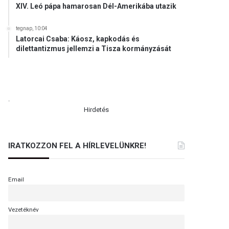
XIV. Leó pápa hamarosan Dél-Amerikába utazik
tegnap, 10:04
Latorcai Csaba: Káosz, kapkodás és
dilettantizmus jellemzi a Tisza kormányzását
.
Hirdetés
IRATKOZZON FEL A HÍRLEVELÜNKRE!
Email
Vezetéknév