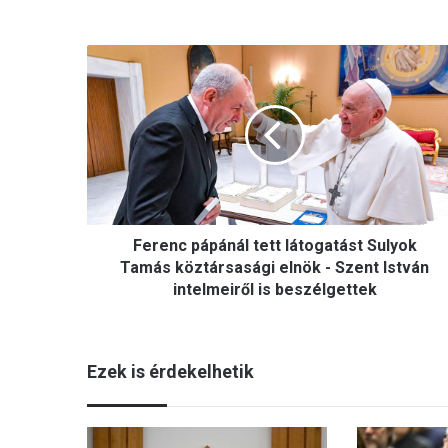
F
e
r
e
n
c
p
á
p
Ferenc pápánál tett látogatást Sulyok
á
n
Tamás köztársasági elnök - Szent István
á
intelmeiről is beszélgettek
l
t
e
Ezek is érdekelhetik
t
t
l
á