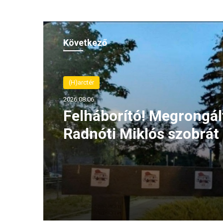
Következő
(H)arctér
2026.08.06.
Felháborító! Megrongál
Radnóti Miklós szobrát
szerbiai Borban