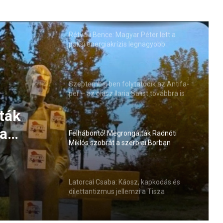
Rétvári Bence: Magyar Péter lett a
paksi energiakrízis legnagyobb
rémhírterjesztője (VIDEÓ)
Szeptemberben folytatódik az Antifa-
per – az olasz Ilaria Salist továbbra is
mentelmi jog védi
ták
 a
Felháborító! Megrongálták Radnóti
Miklós szobrát a szerbiai Borban
Latorcai Csaba: Káosz, kapkodás és
dilettantizmus jellemzi a Tisza
kormányzását