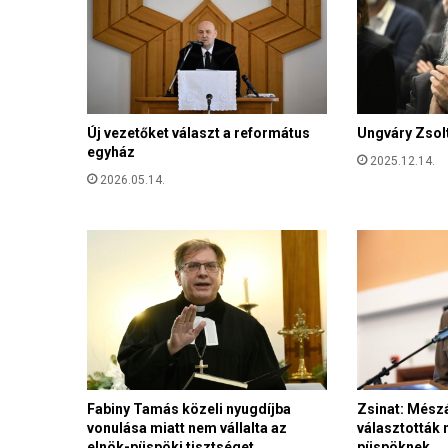
t
o
g
a
t
á
s
Új vezetőket választ a református
Ungváry Zsolt
egyház
t
2025.12.14.
S
2026.05.14.
u
l
y
o
k
T
a
m
á
s
k
Zsinat: Mész
Fabiny Tamás közeli nyugdíjba
ö
választották 
vonulása miatt nem vállalta az
püspöknek
elnök-püspöki tisztséget
z