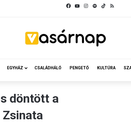
Facebook
YouTube
Instagram
Spotify
TikTok
RSS
EGYHÁZ
CSALÁDHÁLÓ
PENGETŐ
KULTÚRA
SZ
is döntött a
 Zsinata