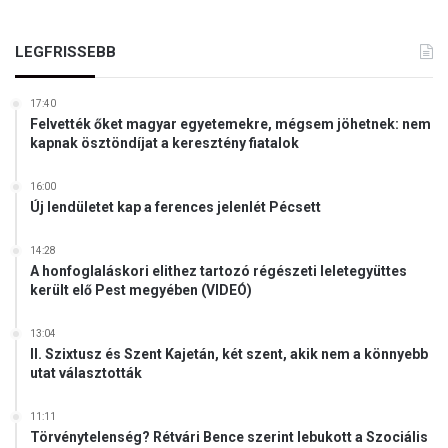
LEGFRISSEBB
17:40
Felvették őket magyar egyetemekre, mégsem jöhetnek: nem
kapnak ösztöndíjat a keresztény fiatalok
16:00
Új lendületet kap a ferences jelenlét Pécsett
14:28
A honfoglaláskori elithez tartozó régészeti leletegyüttes
került elő Pest megyében (VIDEÓ)
13:04
II. Szixtusz és Szent Kajetán, két szent, akik nem a könnyebb
utat választották
11:11
Törvénytelenség? Rétvári Bence szerint lebukott a Szociális