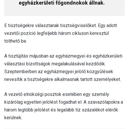
egyházkerületi főgondnokok állnak.
E tisztségekre választanak tisztségviselőket. Egy adott
vezetői pozíció legfeljebb három cikluson keresztül
tölthető be.
A tisztújítás májusban az egyházmegyei és egyházkerületi
választási bizottságok megalakulásával kezdődik.
Szeptemberben az egyházmegyei jelölő közgyűlések
nevesítik a tisztségekre alkalmasnak tartott személyeket.
A vezető elnökségi posztok esetében egy személy
kizárólag egyetlen jelölést fogadhat el. A szavazólapokra a
három legtöbb jelölést és legalább tíz százalékot elérők
kerülnek.