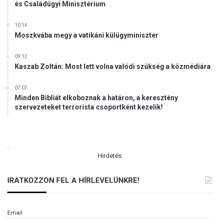
és Családügyi Minisztérium
10:14
Moszkvába megy a vatikáni külügyminiszter
09:12
Kaszab Zoltán: Most lett volna valódi szükség a közmédiára
07:07
Minden Bibliát elkoboznak a határon, a keresztény
szervezeteket terrorista csoportként kezelik!
.
Hirdetés
IRATKOZZON FEL A HÍRLEVELÜNKRE!
Email