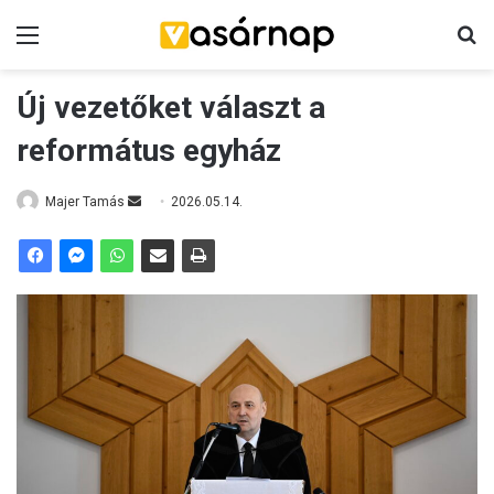
Menü
K
Új vezetőket választ a
református egyház
Majer Tamás
S
2026.05.14.
e
n
d
a
n
e
m
a
i
l