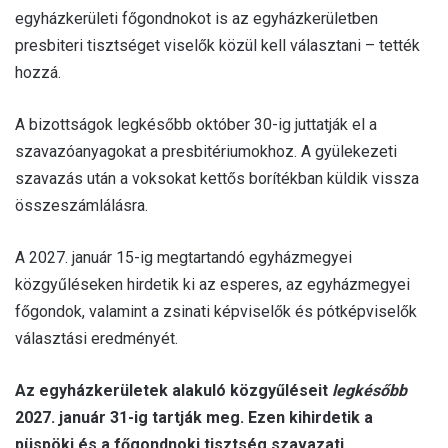
egyházkerületi főgondnokot is az egyházkerületben
presbiteri tisztséget viselők közül kell választani – tették
hozzá.
A bizottságok legkésőbb október 30-ig juttatják el a
szavazóanyagokat a presbitériumokhoz. A gyülekezeti
szavazás után a voksokat kettős borítékban küldik vissza
összeszámlálásra.
A 2027. január 15-ig megtartandó egyházmegyei
közgyűléseken hirdetik ki az esperes, az egyházmegyei
főgondok, valamint a zsinati képviselők és pótképviselők
választási eredményét.
Az egyházkerületek alakuló közgyűléseit
legkésőbb
2027. január 31-ig tartják meg. Ezen kihirdetik a
püspöki és a főgondnoki tisztség szavazati