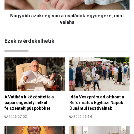
s
n
z
k
Nagyobb szükség van a családok egységére, mint
ü
S
k
valaha
z
s
e
é
n
Ezek is érdekelhetik
g
t
v
k
a
i
n
r
a
á
c
l
s
y
a
i
l
A
A Vatikán kiközösítette a
Idén Veszprém ad otthont a
á
l
pápai engedély nélkül
Református Egyházi Napok
d
e
felszentelt püspököket
Dunántúl fesztiválnak
o
x
k
2026.07.02.
2026.06.14.
a
e
n
g
d