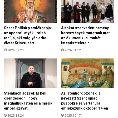
y
r
s
a
é
m
g
e
é
l
Szent Polikárp emléknapja –
A sokat szenvedett örmény
r
l
az apostoli atyák utolsó
keresztények mutatnak utat
e
e
tanúja, aki máglyán adta
az ökumenikus imahét
,
t
életét Krisztusért
istentiszteletein
m
t
2026.02.23.
2026.01.12.
i
!
n
t
v
a
l
a
h
Steinbach József: El kell
Az Istenhordozónak is
a
csendesedni, hogy
nevezett Szent Ignác
meghalljuk Isten és a másik
püspökre és vértanúra
ember szavát
emlékezünk október 17-én
2025.12.24.
2025.10.17.