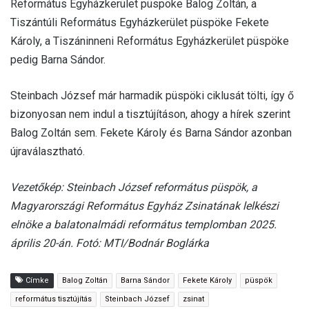
Református Egyházkerület püspöke Balog Zoltán, a
Tiszántúli Református Egyházkerület püspöke Fekete
Károly, a Tiszáninneni Református Egyházkerület püspöke
pedig Barna Sándor.
Steinbach József már harmadik püspöki ciklusát tölti, így ő
bizonyosan nem indul a tisztújításon, ahogy a hírek szerint
Balog Zoltán sem. Fekete Károly és Barna Sándor azonban
újraválasztható.
Vezetőkép: Steinbach József református püspök, a
Magyarországi Református Egyház Zsinatának lelkészi
elnöke a balatonalmádi református templomban 2025.
április 20-án. Fotó: MTI/Bodnár Boglárka
Címke
Balog Zoltán
Barna Sándor
Fekete Károly
püspök
református tisztújítás
Steinbach József
zsinat