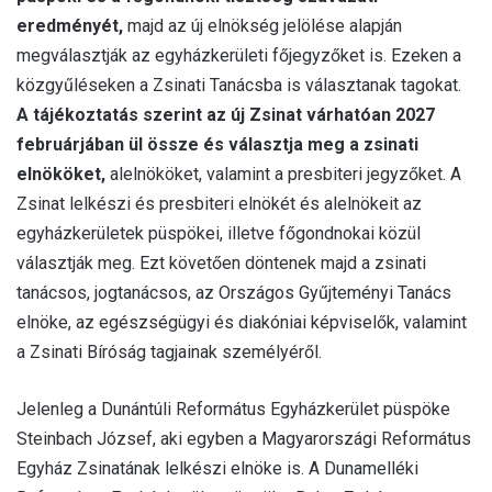
eredményét,
majd az új elnökség jelölése alapján
megválasztják az egyházkerületi főjegyzőket is. Ezeken a
közgyűléseken a Zsinati Tanácsba is választanak tagokat.
A tájékoztatás szerint az új Zsinat várhatóan 2027
februárjában ül össze és választja meg a zsinati
elnököket,
alelnököket, valamint a presbiteri jegyzőket. A
Zsinat lelkészi és presbiteri elnökét és alelnökeit az
egyházkerületek püspökei, illetve főgondnokai közül
választják meg. Ezt követően döntenek majd a zsinati
tanácsos, jogtanácsos, az Országos Gyűjteményi Tanács
elnöke, az egészségügyi és diakóniai képviselők, valamint
a Zsinati Bíróság tagjainak személyéről.
Jelenleg a Dunántúli Református Egyházkerület püspöke
Steinbach József, aki egyben a Magyarországi Református
Egyház Zsinatának lelkészi elnöke is. A Dunamelléki