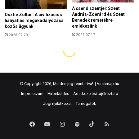
© Copyright 2026, Minden jog fenntartva! |
Vasárnap.hu
Impresszum
Hírbeküldés
Adatkezelési tájékoztató
Jogi nyilatkozat
Támogatók
Facebook
YouTube
Instagram
Spotify
TikTok
RSS