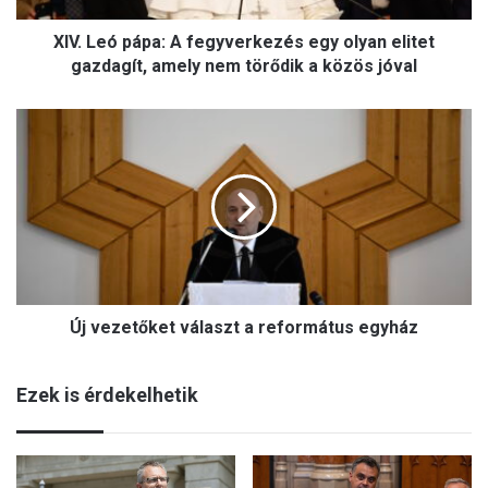
á
XIV. Leó pápa: A fegyverkezés egy olyan elitet
p
a
gazdagít, amely nem törődik a közös jóval
:
A
Ú
f
j
e
v
g
e
y
z
v
e
e
t
r
ő
k
k
e
Új vezetőket választ a református egyház
e
z
t
é
v
s
Ezek is érdekelhetik
á
e
l
g
a
y
s
o
z