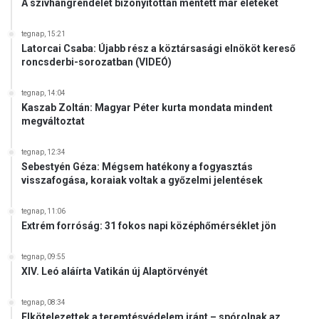
A szívhangrendelet bizonyítottan mentett már életeket
a
l
tegnap, 15:21
Latorcai Csaba: Újabb rész a köztársasági elnököt kereső
roncsderbi-sorozatban (VIDEÓ)
tegnap, 14:04
Kaszab Zoltán: Magyar Péter kurta mondata mindent
megváltoztat
tegnap, 12:34
Sebestyén Géza: Mégsem hatékony a fogyasztás
visszafogása, koraiak voltak a győzelmi jelentések
tegnap, 11:06
Extrém forróság: 31 fokos napi középhőmérséklet jön
tegnap, 09:55
XIV. Leó aláírta Vatikán új Alaptörvényét
tegnap, 08:34
Elkötelezettek a teremtésvédelem iránt – spórolnak az