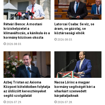
l
t
y
a
a
r
n
e
e
Rétvári Bence: A mostani
Latorcai Csaba: Se víz, se
f
l
krízishelyzetet a
áram, se gázolaj, se
o
i
klímaváltozás, a kánikula és a
köztársasági elnök
r
t
kormány közösen okozta
m
2026.08.03.
e
á
2026.08.03.
t
t
g
u
a
s
z
e
d
g
a
y
g
h
í
Azbej Tristan az Axioma
Nacsa Lőrinc a magyar
á
t
Központ kötelékében folytatja
kormány segítségét kéri a
z
,
az üldözött keresztényeket
viharkárt szenvedett
segítő szolgálatát
kárpátaljaiknak
a
m
2026.07.29.
2026.07.28.