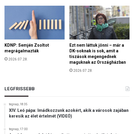
e
l
y
n
e
m
t
ö
KDNP: Semjén Zsoltot
Ezt nem láttuk jönni – már a
megrágalmazták
DK-soknak is sok, amit a
r
tiszások megengednek
ő
2026.07.28.
maguknak az Országházban
d
i
2026.07.28.
k
a
LEGFRISSEBB
k
ö
z
tegnap, 18:35
ö
XIV. Leó pápa: Imádkozzunk azokért, akik a városok zajában
s
keresik az élet értelmét (VIDEÓ)
j
ó
tegnap, 17:00
v