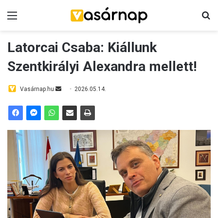
Menü
K
Latorcai Csaba: Kiállunk
Szentkirályi Alexandra mellett!
Vasárnap.hu
S
2026.05.14.
e
n
d
a
n
e
m
a
i
l