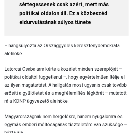
sértegessenek csak azért, mert más
politikai oldalon áll. Ez a közbeszéd
eldurvulásának súlyos tünete
– hangsúlyozta az Országgyűlés kereszténydemokrata
alelnöke.
Latorcai Csaba arra kérte a közélet minden szereplőjét –
politikai oldaltól függetlenül –, hogy egyértelműen ítélje el
az ilyen magatartást. A hallgatás most ugyanis csak tovább
erősíti a gyűlöletet és a megfélemlítés légkörét – mutatott
rá a KDNP ügyvezető alelnöke.
Magyarországnak nem hergelésre, hanem nyugalomra és
egymás emberi méltóságának tiszteletére van szüksége –
húzta alá.