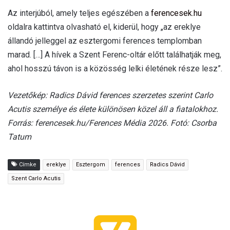
Az interjúból, amely teljes egészében a
ferencesek.hu
oldalra kattintva olvasható el, kiderül, hogy „az ereklye
állandó jelleggel az esztergomi ferences templomban
marad. […] A hívek a Szent Ferenc-oltár előtt találhatják meg,
ahol hosszú távon is a közösség lelki életének része lesz”.
Vezetőkép: Radics Dávid ferences szerzetes szerint Carlo
Acutis személye és élete különösen közel áll a fiatalokhoz.
Forrás: ferencesek.hu/Ferences Média 2026. Fotó: Csorba
Tatum
Címke
ereklye
Esztergom
ferences
Radics Dávid
Szent Carlo Acutis