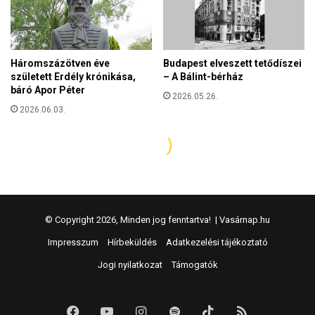
© Copyright 2026, Minden jog fenntartva! |
Vasárnap.hu
Impresszum
Hírbeküldés
Adatkezelési tájékoztató
Jogi nyilatkozat
Támogatók
Facebook
YouTube
Instagram
Spotify
TikTok
RSS