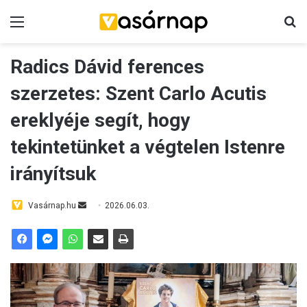
Menü
K
Radics Dávid ferences
szerzetes: Szent Carlo Acutis
ereklyéje segít, hogy
tekintetünket a végtelen Istenre
irányítsuk
Vasárnap.hu
S
2026.06.03.
e
n
d
a
n
e