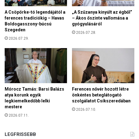
h
e
á
p
A Csöpörke-tó legendájától a
„A Szűzanya kinyúlt az égből”
z
u
ferences tradíciókig – Havas
– Ákos őszinte vallomása a
a
b
Boldogasszony-búcsú
gyógyulásáról
t
Szegeden
l
2026.07.28.
l
i
2026.07.29.
á
k
t
á
u
n
n
u
k
s
k
á
o
l
r
l
Mórocz Tamás: Barsi Balázs
Ferences nővér hozott létre
m
a
atya korunk egyik
önkéntes beteglátogató
á
legkiemelkedőbb lelki
szolgálatot Csíkszeredában
m
n
mestere
b
2026.07.10.
y
a
2026.07.11.
z
n
a
t
LEGFRISSEBB
i