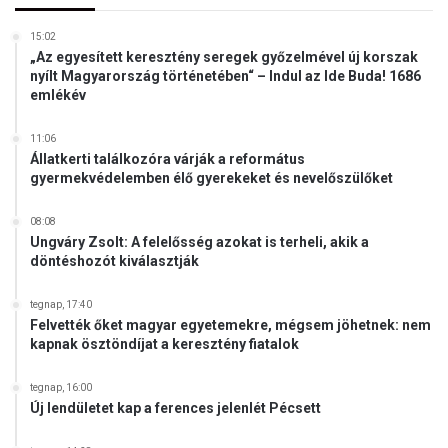
p
o
15:02
l
„Az egyesített keresztény seregek győzelmével új korszak
nyílt Magyarország történetében“ – Indul az Ide Buda! 1686
i
emlékév
t
i
k
11:06
Állatkerti találkozóra várják a református
a
gyermekvédelemben élő gyerekeket és nevelőszülőket
h
e
08:08
l
Ungváry Zsolt: A felelősség azokat is terheli, akik a
y
döntéshozót kiválasztják
e
t
tegnap, 17:40
t
Felvették őket magyar egyetemekre, mégsem jöhetnek: nem
kapnak ösztöndíjat a keresztény fiatalok
tegnap, 16:00
Új lendületet kap a ferences jelenlét Pécsett