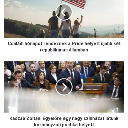
a
l
á
d
i
h
ó
Családi hónapot rendeznek a Pride helyett újabb két
n
a
republikánus államban
p
o
K
t
a
r
s
e
z
n
a
d
b
e
Z
z
o
n
l
e
Kaszab Zoltán: Egyelőre egy nagy színházat látunk
t
k
á
kormányzati politika helyett
a