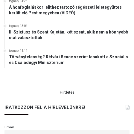
tegnap, 14:28
A honfoglaláskori elithez tartozó régészeti leletegyüttes
került elő Pest megyében (VIDEÓ)
tegnap, 13:04
II. Szixtusz és Szent Kajetán, két szent, akik nem a könnyebb
utat választották
tegnap, 11:11
Törvénytelenség? Rétvári Bence szerint lebukott a Szociális
és Családügyi Minisztérium
.
Hirdetés
IRATKOZZON FEL A HÍRLEVELÜNKRE!
Email