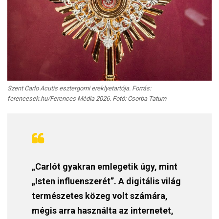
Szent Carlo Acutis esztergomi ereklyetartója. Forrás:
ferencesek.hu/Ferences Média 2026. Fotó: Csorba Tatum
„Carlót gyakran emlegetik úgy, mint
„Isten influenszerét”. A digitális világ
természetes közeg volt számára,
mégis arra használta az internetet,