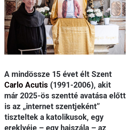
m
a
i
l
A mindössze 15 évet élt Szent
Carlo Acutis
(1991-2006), akit
már 2025-ös szentté avatása előtt
is az „internet szentjeként”
tiszteltek a katolikusok, egy
ereklyéje – egy hajszála – az