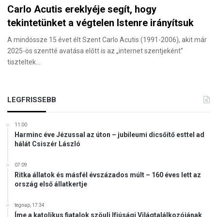
Carlo Acutis ereklyéje segít, hogy
tekintetünket a végtelen Istenre irányítsuk
A mindössze 15 évet élt Szent Carlo Acutis (1991-2006), akit már
2025-ös szentté avatása előtt is az „internet szentjeként”
tiszteltek…
LEGFRISSEBB
11:00
Harminc éve Jézussal az úton – jubileumi dicsőítő esttel ad
hálát Csiszér László
07:09
Ritka állatok és másfél évszázados múlt – 160 éves lett az
ország első állatkertje
tegnap, 17:34
Íme a katolikus fiatalok szöuli Ifjúsági Világtalálkozójának