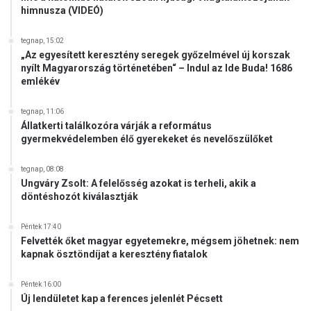
himnusza (VIDEÓ)
tegnap, 15:02
„Az egyesített keresztény seregek győzelmével új korszak
nyílt Magyarország történetében“ – Indul az Ide Buda! 1686
emlékév
tegnap, 11:06
Állatkerti találkozóra várják a református
gyermekvédelemben élő gyerekeket és nevelőszülőket
tegnap, 08:08
Ungváry Zsolt: A felelősség azokat is terheli, akik a
döntéshozót kiválasztják
Péntek 17:40
Felvették őket magyar egyetemekre, mégsem jöhetnek: nem
kapnak ösztöndíjat a keresztény fiatalok
Péntek 16:00
Új lendületet kap a ferences jelenlét Pécsett