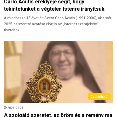
Carlo Acutis ereklyéje segít, hogy
tekintetünket a végtelen Istenre irányítsuk
A mindössze 15 évet élt Szent Carlo Acutis (1991-2006), akit már
2025-ös szentté avatása előtt is az „internet szentjeként”
tiszteltek…
Családháló
2026.04.21.
A szolgáló szeretet, az öröm és a remény ma