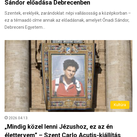
Sándor előadása Debrecenben
Szentek, ereklyék, zarándoklat: népi vallásosság a középkorban –
ez a témaadó címe annak az előadásnak, amelyet Ónadi Sándor,
Debreceni Egyetem…
Kultúra
2026.04.13.
„Mindig közel lenni Jézushoz, ez az én
élettervem” – Szent Carlo Acutis-kiállítás