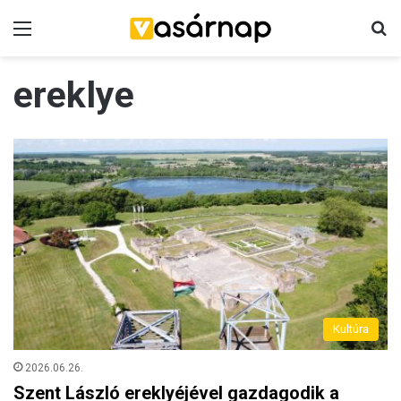
Menü
K
ereklye
Kultúra
2026.06.26.
Szent László ereklyéjével gazdagodik a