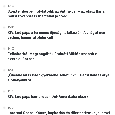
17:00
Szeptemberben folytatódik az Antifa-per – az olasz Ilaria
Salist továbbra is mentelmi jog védi
15:31
XIV. Leó pápa a ferences ifjúsági találkozón: A világot nem
védeni, hanem átölelni kell
14:02
Felháborító! Megrongálták Radnóti Miklós szobrát a
szerbiai Borban
12:35
„Őbenne mi is Isten gyermekei lehetünk” – Barsi Balázs atya
a Miatyánkról
11:08
XIV. Leó pápa hamarosan Dél-Amerikába utazik
10:04
Latorcai Csaba: Káosz, kapkodás és dilettantizmus jellemzi