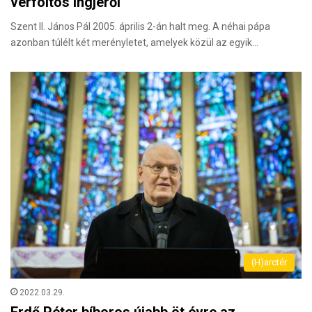
vérfoltos ingjéről
Szent II. János Pál 2005. április 2-án halt meg. A néhai pápa
azonban túlélt két merényletet, amelyek közül az egyik…
(H)arctér
2022.03.29.
Erdő Péter bíboros újabb öt évre az