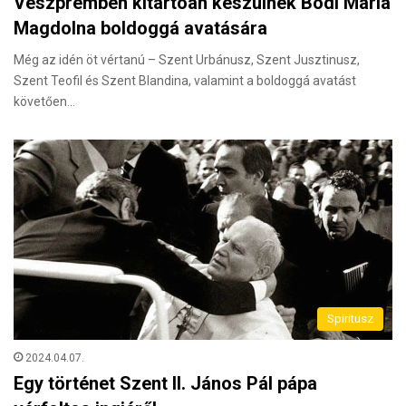
Veszprémben kitartóan készülnek Bódi Mária
Magdolna boldoggá avatására
Még az idén öt vértanú – Szent Urbánusz, Szent Jusztinusz,
Szent Teofil és Szent Blandina, valamint a boldoggá avatást
követően…
Spiritusz
2024.04.07.
Egy történet Szent II. János Pál pápa