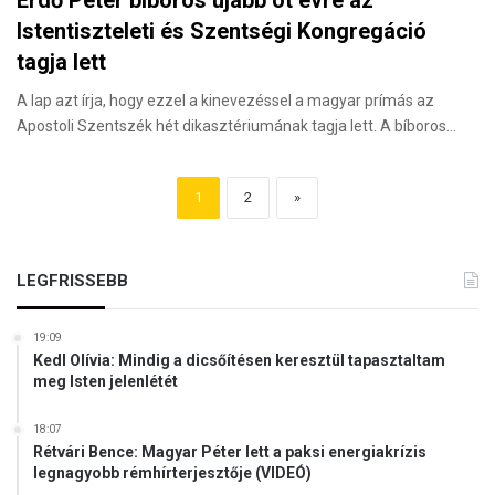
Istentiszteleti és Szentségi Kongregáció
tagja lett
A lap azt írja, hogy ezzel a kinevezéssel a magyar prímás az
Apostoli Szentszék hét dikasztériumának tagja lett. A bíboros…
1
2
»
LEGFRISSEBB
19:09
Kedl Olívia: Mindig a dicsőítésen keresztül tapasztaltam
meg Isten jelenlétét
18:07
Rétvári Bence: Magyar Péter lett a paksi energiakrízis
legnagyobb rémhírterjesztője (VIDEÓ)