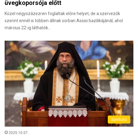
üvegkoporsója előtt
Közel négyszázezren foglaltak előre helyet, de a szervezők
szerint ennél is többen állnak sorban Assisi bazilikájánál, ahol
március 22-ig láthatók…
Spiritusz
2025.10.07.