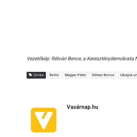
Vezetőkép: Rétvári Bence, a Kereszténydemokrata 
Címke
Berlin
Magyar Péter
Rétvári Bence
Ukrajna un
Vasárnap.hu