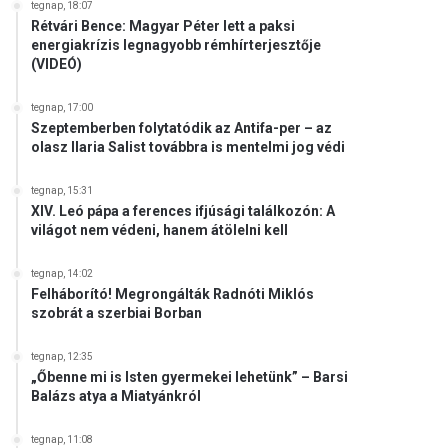
tegnap, 18:07
Rétvári Bence: Magyar Péter lett a paksi
energiakrízis legnagyobb rémhírterjesztője
(VIDEÓ)
tegnap, 17:00
Szeptemberben folytatódik az Antifa-per – az
olasz Ilaria Salist továbbra is mentelmi jog védi
tegnap, 15:31
XIV. Leó pápa a ferences ifjúsági találkozón: A
világot nem védeni, hanem átölelni kell
tegnap, 14:02
Felháborító! Megrongálták Radnóti Miklós
szobrát a szerbiai Borban
tegnap, 12:35
„Őbenne mi is Isten gyermekei lehetünk” – Barsi
Balázs atya a Miatyánkról
tegnap, 11:08