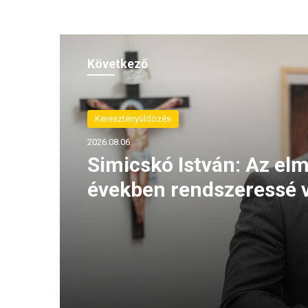
Következő
Keresztényüldözés
2026.08.06.
Simicskó István: Az elm
években rendszeressé v
keresztények elleni agr
megnyilvánulások