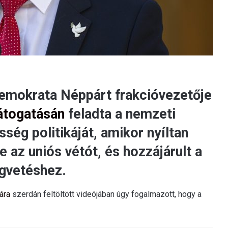
demokrata Néppárt frakcióvezetője
látogatásán
feladta a nemzeti
ég politikáját, amikor nyíltan
te az uniós vétót, és hozzájárult a
égvetéshez.
ára
szerdán feltöltött videójában úgy fogalmazott, hogy a