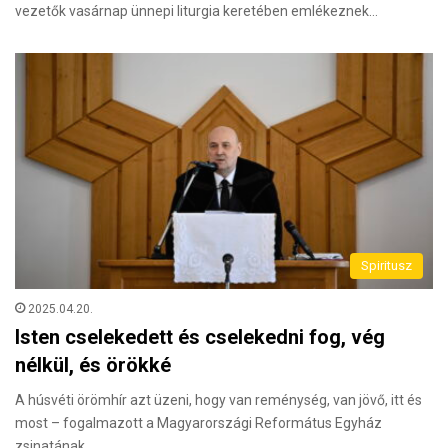
vezetők vasárnap ünnepi liturgia keretében emlékeznek…
Spiritusz
2025.04.20.
Isten cselekedett és cselekedni fog, vég
nélkül, és örökké
A húsvéti örömhír azt üzeni, hogy van reménység, van jövő, itt és
most – fogalmazott a Magyarországi Református Egyház
zsinatának…