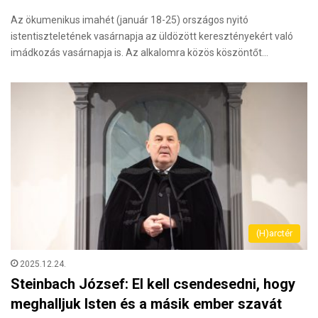
Az ökumenikus imahét (január 18-25) országos nyitó
istentiszteletének vasárnapja az üldözött keresztényekért való
imádkozás vasárnapja is. Az alkalomra közös köszöntőt…
(H)arctér
2025.12.24.
Steinbach József: El kell csendesedni, hogy
meghalljuk Isten és a másik ember szavát