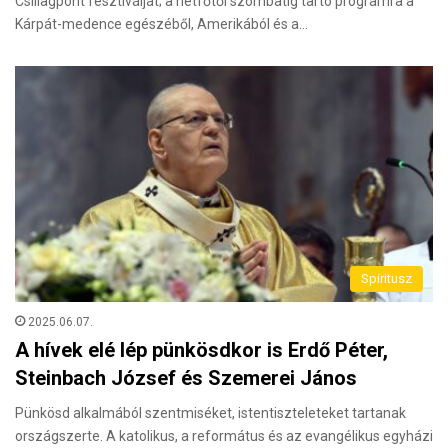
Csillagpont fesztiválját; a hétfőtől szombatig tartó programra a
Kárpát-medence egészéből, Amerikából és a…
Spiritusz
2025.06.07.
A hívek elé lép pünkösdkor is Erdő Péter,
Steinbach József és Szemerei János
Pünkösd alkalmából szentmiséket, istentiszteleteket tartanak
országszerte. A katolikus, a református és az evangélikus egyházi