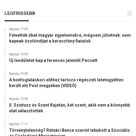
LEGFRISSEBB
tegnap, 17:40
Felvették őket magyar egyetemekre, mégsem jöhetnek: nem
kapnak ösztöndíjat a keresztény fiatalok
tegnap, 16:00
Új lendületet kap a ferences jelenlét Pécsett
tegnap, 14:28
A honfoglaláskori elithez tartozó régészeti leletegyüttes
került elő Pest megyében (VIDEÓ)
tegnap, 13:04
II. Szixtusz és Szent Kajetán, két szent, akik nem a könnyebb
utat választották
tegnap, 11:11
Törvénytelenség? Rétvári Bence szerint lebukott a Szociális