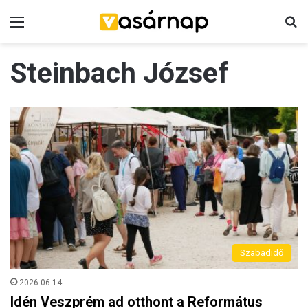
Menü
K
Steinbach József
Szabadidő
2026.06.14.
Idén Veszprém ad otthont a Református