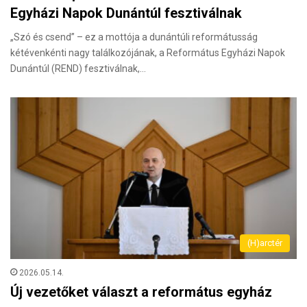
Egyházi Napok Dunántúl fesztiválnak
„Szó és csend” – ez a mottója a dunántúli reformátusság
kétévenkénti nagy találkozójának, a Református Egyházi Napok
Dunántúl (REND) fesztiválnak,…
(H)arctér
2026.05.14.
Új vezetőket választ a református egyház