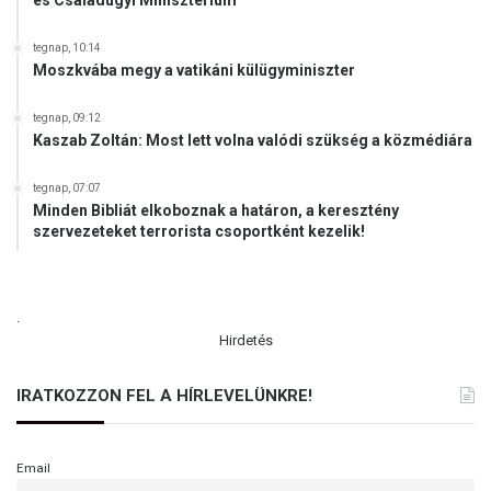
és Családügyi Minisztérium
tegnap, 10:14
Moszkvába megy a vatikáni külügyminiszter
tegnap, 09:12
Kaszab Zoltán: Most lett volna valódi szükség a közmédiára
tegnap, 07:07
Minden Bibliát elkoboznak a határon, a keresztény
szervezeteket terrorista csoportként kezelik!
.
Hirdetés
IRATKOZZON FEL A HÍRLEVELÜNKRE!
Email