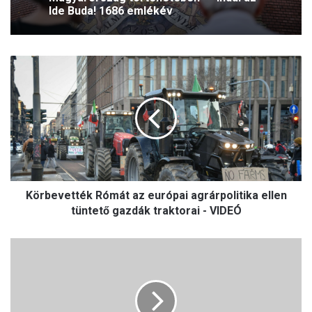
Ide Buda! 1686 emlékév
K
ö
r
b
e
v
e
t
t
Körbevették Rómát az európai agrárpolitika ellen
é
k
tüntető gazdák traktorai - VIDEÓ
R
ó
P
m
ó
á
k
t
K
a
a
z