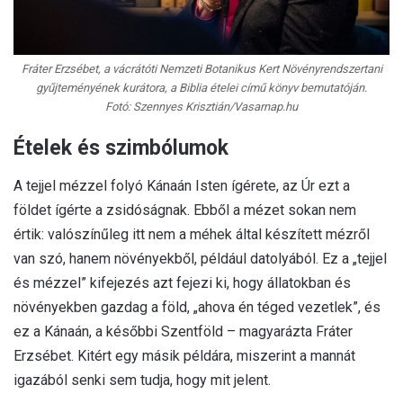
Fráter Erzsébet, a vácrátóti Nemzeti Botanikus Kert Növényrendszertani
gyűjteményének kurátora, a Biblia ételei című könyv bemutatóján.
Fotó: Szennyes Krisztián/Vasarnap.hu
Ételek és szimbólumok
A tejjel mézzel folyó Kánaán Isten ígérete, az Úr ezt a
földet ígérte a zsidóságnak. Ebből a mézet sokan nem
értik: valószínűleg itt nem a méhek által készített mézről
van szó, hanem növényekből, például datolyából. Ez a „tejjel
és mézzel” kifejezés azt fejezi ki, hogy állatokban és
növényekben gazdag a föld, „ahova én téged vezetlek”, és
ez a Kánaán, a későbbi Szentföld – magyarázta Fráter
Erzsébet. Kitért egy másik példára, miszerint a mannát
igazából senki sem tudja, hogy mit jelent.