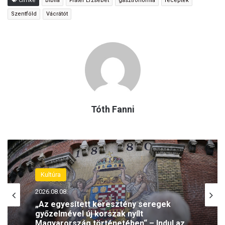
Címke
Biblia
Fráter Erzsébet
gasztronómia
receptek
Szentföld
Vácrátót
Tóth Fanni
Kultúra
2026.08.08.
„Az egyesített keresztény seregek
győzelmével új korszak nyílt
Magyarország történetében“ – Indul az