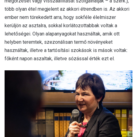
megőrzését vagy visszaállítását szolgálhatják – a szerk.),
több olyan étel megjelent az akkori étrendben is. Az akkori
ember nem törekedett arra, hogy sokféle élelmiszer
kerüljön az asztalra, sokkal korlátozottabbak voltak a
lehetőségei. Olyan alapanyagokat használtak, amik ott
helyben teremtek, szezonálisan termő növényeket
használtak, illetve a tartósítási szokások is mások voltak:
főként napon aszaltak, illetve sózással érték ezt el.