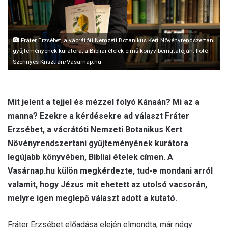
l
Fráter Erzsébet, a vácrátóti Nemzeti Botanikus Kert Növényrendszertani
gyűjteményének kurátora, a Bibliai ételek című könyv bemutatóján. Fotó:
Szennyes Krisztián/Vasarnap.hu
Mit jelent a tejjel és mézzel folyó Kánaán? Mi az a
manna? Ezekre a kérdésekre ad választ Fráter
Erzsébet, a vácrátóti Nemzeti Botanikus Kert
Növényrendszertani gyűjteményének kurátora
legújabb könyvében, Bibliai ételek címen. A
Vasárnap.hu külön megkérdezte, tud-e mondani arról
valamit, hogy Jézus mit ehetett az utolsó vacsorán,
melyre igen meglepő választ adott a kutató.
Fráter Erzsébet előadása elején elmondta, már négy