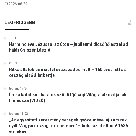
t
2026.06.20.
o
r
a
LEGFRISSEBB
i
-
11:00
V
Harminc éve Jézussal az úton – jubileumi dicsőítő esttel ad
I
hálát Csiszér László
D
E
07:09
Ó
Ritka állatok és másfél évszázados múlt – 160 éves lett az
ország első állatkertje
tegnap, 17:34
Íme a katolikus fiatalok szöuli Ifjúsági Világtalálkozójának
himnusza (VIDEÓ)
tegnap, 15:02
„Az egyesített keresztény seregek győzelmével új korszak
nyílt Magyarország történetében“ – Indul az Ide Buda! 1686
emlékév