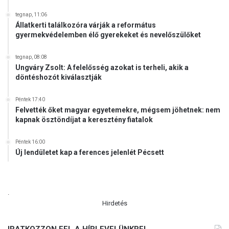
tegnap, 11:06
Állatkerti találkozóra várják a református
gyermekvédelemben élő gyerekeket és nevelőszülőket
tegnap, 08:08
Ungváry Zsolt: A felelősség azokat is terheli, akik a
döntéshozót kiválasztják
Péntek 17:40
Felvették őket magyar egyetemekre, mégsem jöhetnek: nem
kapnak ösztöndíjat a keresztény fiatalok
Péntek 16:00
Új lendületet kap a ferences jelenlét Pécsett
.
Hirdetés
IRATKOZZON FEL A HÍRLEVELÜNKRE!