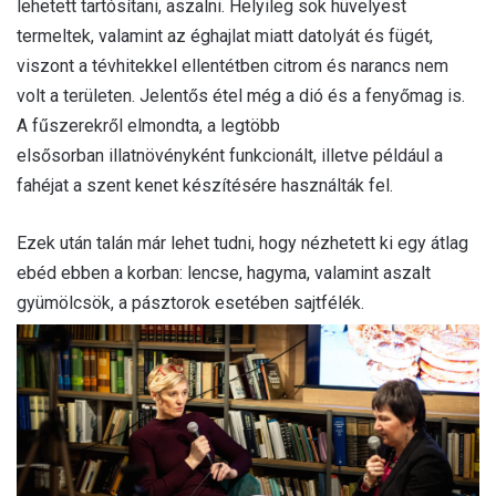
lehetett tartósítani, aszalni. Helyileg sok hüvelyest
termeltek, valamint az éghajlat miatt datolyát és fügét,
viszont a tévhitekkel ellentétben citrom és narancs nem
volt a területen. Jelentős étel még a dió és a fenyőmag is.
A fűszerekről elmondta, a legtöbb
elsősorban illatnövényként funkcionált, illetve például a
fahéjat a szent kenet készítésére használták fel.
Ezek után talán már lehet tudni, hogy nézhetett ki egy átlag
ebéd ebben a korban: lencse, hagyma, valamint aszalt
gyümölcsök, a pásztorok esetében sajtfélék.