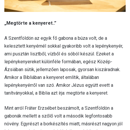
„Megtörte a kenyeret..”
A Szentföldön az egyik fő gabona a búza volt, de a
kelesztett kenyérnél sokkal gyakoribb volt a lepénykenyér,
ami pusztán lisztből, vízből és sóból készül. Ezeket a
lepénykenyereket különféle formában, egész Közép-
Ázsiában sütik, jellemzően laposak, gyorsan kiszáradnak.
Amikor a Bibliában a kenyeret említik, általában
lepénykenyérről van szó. Amikor Jézus együtt evett a
tanítványokkal, a Biblia azt írja: megtörte a kenyeret.
Mint arról Fráter Erzsébet beszámolt, a Szentföldön a
gabonák mellett a szőlő volt a második legfontosabb
növény. Egyrészt a borkészítés miatt, másrészt nagyon jól