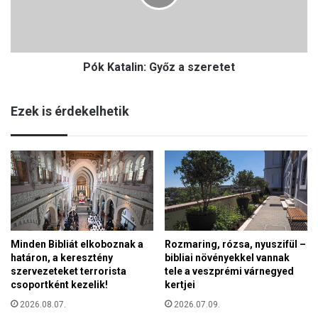
t
e
a
u
l
r
i
ó
Pók Katalin: Győz a szeretet
n
p
:
a
G
i
Ezek is érdekelhetik
y
a
ő
g
z
r
a
á
s
r
z
p
e
o
r
l
e
i
Minden Bibliát elkoboznak a
Rozmaring, rózsa, nyuszifül –
t
t
határon, a keresztény
bibliai növényekkel vannak
e
i
szervezeteket terrorista
tele a veszprémi várnegyed
t
k
csoportként kezelik!
kertjei
a
2026.08.07.
2026.07.09.
e