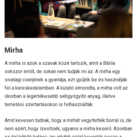
Mirha
A mirha is azok a szavak közé tartozik, amit a Biblia
sokszor említ, de sokan nem tudják mi az. A mirha egy
sivatagi cserjének a gyantája, ezt gyűjtik be és használják
fel a kereskedelemben. A kutató elmondta, a mirha volt az
ókorban a legértékesebb sebgyógyító anyag, illetve
temetési szertartásokon is felhasználták.
Amit kevesen tudnak, hogy a mirhát vegyítették borral is, de
nem azért, hogy ízesítsék, ugyanis a mirha keserű. Azonban
az ital kábító hatású, így inkább azért keverték össze a