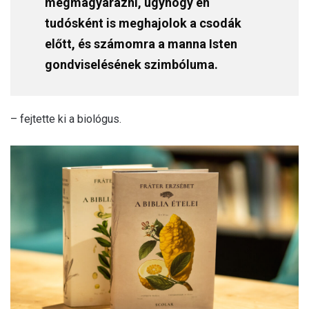
megmagyarázni, úgyhogy én
tudósként is meghajolok a csodák
előtt, és számomra a manna Isten
gondviselésének szimbóluma.
– fejtette ki a biológus.