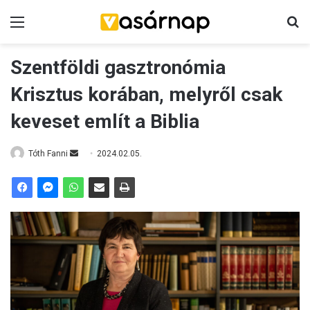
Menü
K
Szentföldi gasztronómia
Krisztus korában, melyről csak
keveset említ a Biblia
Tóth Fanni
S
2024.02.05.
e
n
d
a
n
e
m
a
i