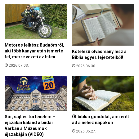
l
l
e
n
t
ü
n
Motoros lelkész Budaörsről,
t
aki több kanyar után ismerte
Kötelező olvasmány lesz a
e
fel, merre vezeti az Isten
Biblia egyes fejezeteiből!
t
2026.07.03.
2026.06.30.
ő
g
a
z
d
á
k
t
Sör, sajt és történelem –
Öt bibliai gondolat, ami erőt
r
éjszakai kaland a budai
ad a nehéz napokon
a
Várban a Múzeumok
2026.05.27.
éjszakáján (VIDEÓ)
k