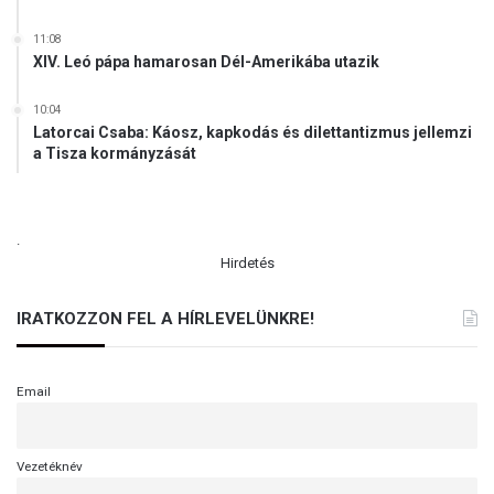
11:08
XIV. Leó pápa hamarosan Dél-Amerikába utazik
10:04
Latorcai Csaba: Káosz, kapkodás és dilettantizmus jellemzi
a Tisza kormányzását
.
Hirdetés
IRATKOZZON FEL A HÍRLEVELÜNKRE!
Email
Vezetéknév