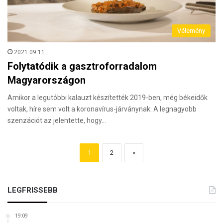
Vélemény
2021.09.11.
Folytatódik a gasztroforradalom
Magyarországon
Amikor a legutóbbi kalauzt készítették 2019-ben, még békeidők
voltak, híre sem volt a koronavírus-járványnak. A legnagyobb
szenzációt az jelentette, hogy…
1
2
»
LEGFRISSEBB
19:09