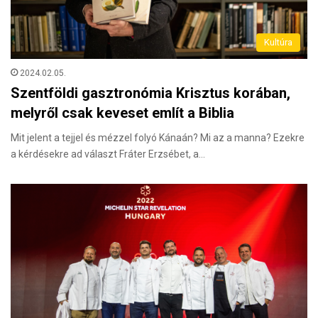
Kultúra
2024.02.05.
Szentföldi gasztronómia Krisztus korában,
melyről csak keveset említ a Biblia
Mit jelent a tejjel és mézzel folyó Kánaán? Mi az a manna? Ezekre
a kérdésekre ad választ Fráter Erzsébet, a…