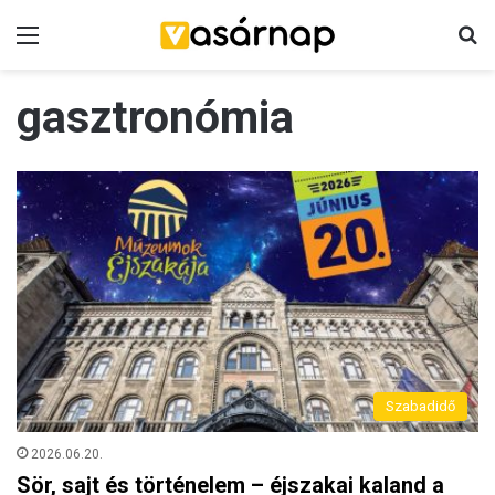
Menü
K
gasztronómia
Szabadidő
2026.06.20.
Sör, sajt és történelem – éjszakai kaland a