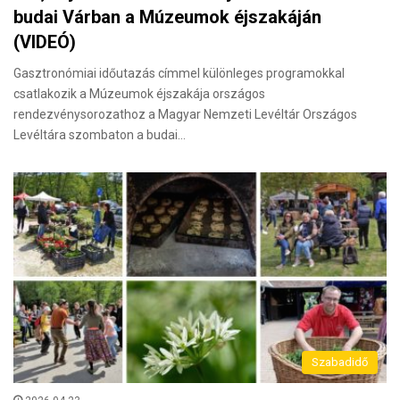
budai Várban a Múzeumok éjszakáján
(VIDEÓ)
Gasztronómiai időutazás címmel különleges programokkal
csatlakozik a Múzeumok éjszakája országos
rendezvénysorozathoz a Magyar Nemzeti Levéltár Országos
Levéltára szombaton a budai…
Szabadidő