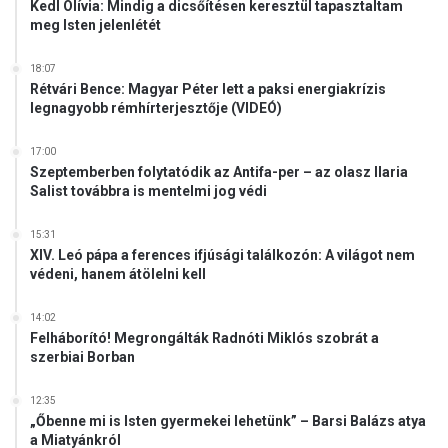
Kedl Olívia: Mindig a dicsőítésen keresztül tapasztaltam
meg Isten jelenlétét
18:07
Rétvári Bence: Magyar Péter lett a paksi energiakrízis
legnagyobb rémhírterjesztője (VIDEÓ)
17:00
Szeptemberben folytatódik az Antifa-per – az olasz Ilaria
Salist továbbra is mentelmi jog védi
15:31
XIV. Leó pápa a ferences ifjúsági találkozón: A világot nem
védeni, hanem átölelni kell
14:02
Felháborító! Megrongálták Radnóti Miklós szobrát a
szerbiai Borban
12:35
„Őbenne mi is Isten gyermekei lehetünk” – Barsi Balázs atya
a Miatyánkról