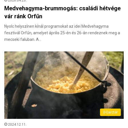
2026.04.23.
Medvehagyma-brummogás: családi hétvége
vár ránk Orfűn
Nyolc helyszínen kínál programokat az idei Medvehagyma
fesztivál Orfűn, amelyet április 25-én és 26-án rendeznek meg a
mecseki faluban. A…
(H)arctér
2024.12.11.