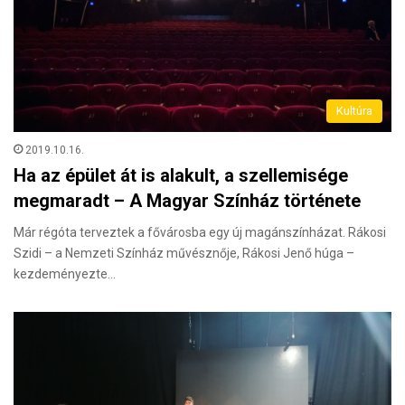
Kultúra
2019.10.16.
Ha az épület át is alakult, a szellemisége
megmaradt – A Magyar Színház története
Már régóta terveztek a fővárosba egy új magánszínházat. Rákosi
Szidi – a Nemzeti Színház művésznője, Rákosi Jenő húga –
kezdeményezte…