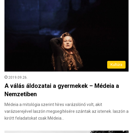
Kultúra
2019.09.26.
A válás áldozatai a gyermekek – Médeia a
Nemzetiben
Médeia a mitológia szerint híres varázslónő volt, akit
varázserejével Iaszón megsegítésére szántak az istenek. Iaszón a
kirótt feladatokat csak Médeia…