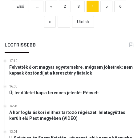
Első
...
«
2
3
4
5
6
»
...
Utolsó
LEGFRISSEBB
17:40
Felvették őket magyar egyetemekre, mégsem jöhetnek: nem
kapnak ösztöndíjat a keresztény fiatalok
16:00
Új lendületet kap a ferences jelenlét Pécsett
14:28
A honfoglaláskori elithez tartozó régészeti leletegyüttes
került elő Pest megyében (VIDEÓ)
13:04