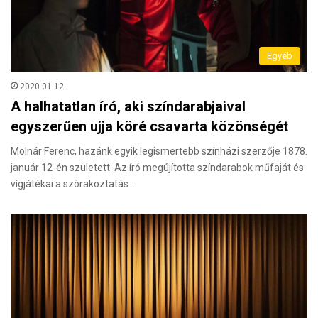
Egyéb
2020.01.12.
A halhatatlan író, aki színdarabjaival
egyszerűen ujja köré csavarta közönségét
Molnár Ferenc, hazánk egyik legismertebb színházi szerzője 1878.
január 12-én született. Az író megújította színdarabok műfaját és
vígjátékai a szórakoztatás…