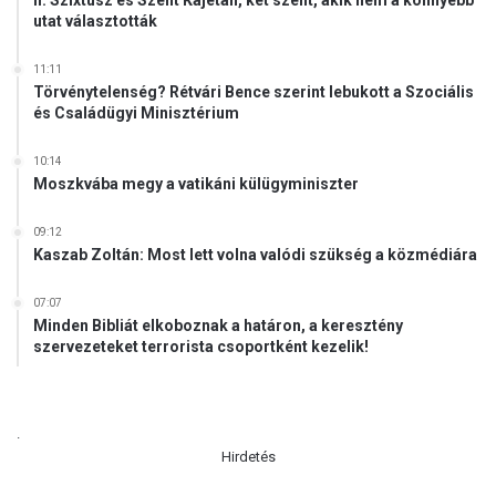
II. Szixtusz és Szent Kajetán, két szent, akik nem a könnyebb
utat választották
11:11
Törvénytelenség? Rétvári Bence szerint lebukott a Szociális
és Családügyi Minisztérium
10:14
Moszkvába megy a vatikáni külügyminiszter
09:12
Kaszab Zoltán: Most lett volna valódi szükség a közmédiára
07:07
Minden Bibliát elkoboznak a határon, a keresztény
szervezeteket terrorista csoportként kezelik!
.
Hirdetés