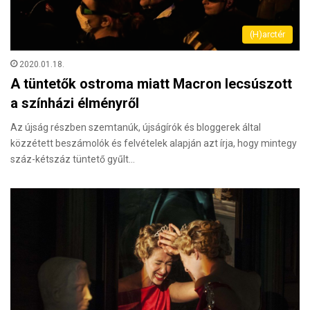
(H)arctér
2020.01.18.
A tüntetők ostroma miatt Macron lecsúszott
a színházi élményről
Az újság részben szemtanúk, újságírók és bloggerek által
közzétett beszámolók és felvételek alapján azt írja, hogy mintegy
száz-kétszáz tüntető gyűlt…