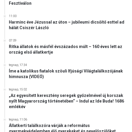
Fesztiválon
11:00
Harminc éve Jézussal az úton – jubileumi dicsőítő esttel ad
hálát Csiszér László
07:09
Ritka állatok és másfél évszázados múlt – 160 éves lett az
ország első állatkertje
tegnap, 17:34
Íme a katolikus fiatalok szöuli Ifjúsági Világtalálkozójának
himnusza (VIDEÓ)
tegnap, 15:02
„Az egyesített keresztény seregek győzelmével új korszak
nyílt Magyarország történetében“ – Indul az Ide Buda! 1686
emlékév
tegnap, 11:06
Állatkerti találkozóra várják a református
gyermekvédelemben élő gyerekeket és nevelőszülőket