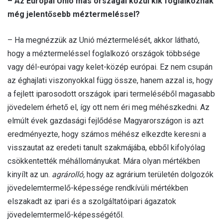
– Az Európai Unió más országai közül kik foglalkoznak
még jelentősebb méztermeléssel?
– Ha megnézzük az Unió méztermelését, akkor látható,
hogy a méztermeléssel foglalkozó országok többsége
vagy dél-európai vagy kelet-közép európai. Ez nem csupán
az éghajlati viszonyokkal függ össze, hanem azzal is, hogy
a fejlett iparosodott országok ipari termeléséből magasabb
jövedelem érhető el, így ott nem éri meg méhészkedni. Az
elmúlt évek gazdasági fejlődése Magyarországon is azt
eredményezte, hogy számos méhész elkezdte keresni a
visszautat az eredeti tanult szakmájába, ebből kifolyólag
csökkentették méhállományukat. Mára olyan mértékben
kinyílt az un.
agrárolló,
hogy az agrárium területén dolgozók
jövedelemtermelő-képessége rendkívüli mértékben
elszakadt az ipari és a szolgáltatóipari ágazatok
jövedelemtermelő-képességétől.