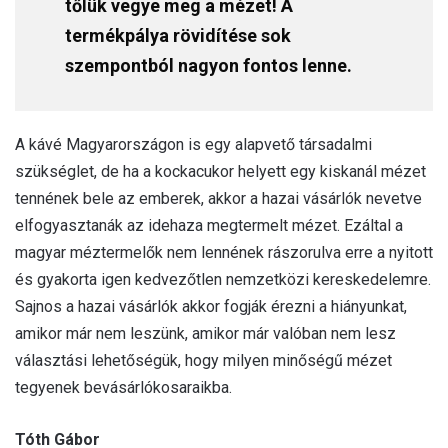
tőlük vegye meg a mézet! A
termékpálya rövidítése sok
szempontból nagyon fontos lenne.
A kávé Magyarországon is egy alapvető társadalmi
szükséglet, de ha a kockacukor helyett egy kiskanál mézet
tennének bele az emberek, akkor a hazai vásárlók nevetve
elfogyasztanák az idehaza megtermelt mézet. Ezáltal a
magyar méztermelők nem lennének rászorulva erre a nyitott
és gyakorta igen kedvezőtlen nemzetközi kereskedelemre.
Sajnos a hazai vásárlók akkor fogják érezni a hiányunkat,
amikor már nem leszünk, amikor már valóban nem lesz
választási lehetőségük, hogy milyen minőségű mézet
tegyenek bevásárlókosaraikba.
Tóth Gábor