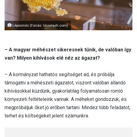
Lépesméz (Forrás: Unsplash.com)
– A magyar méhészet sikeresnek tűnik, de valóban így
van? Milyen kihívások elé néz az ágazat?
– A kormányzat hathatós segítséget ad, és próbálja
támogatni a méhészeti ágazatot, viszont valóban állandó
kihívásokkal küzdünk, gyakorlatilag folyamatosan romló
környezeti feltételeink vannak. A méheket gondozzuk, és
megpróbáljuk őket jó erőben tartani. Mindez több feladatot,
terhet és költségeket jelent számunkra.