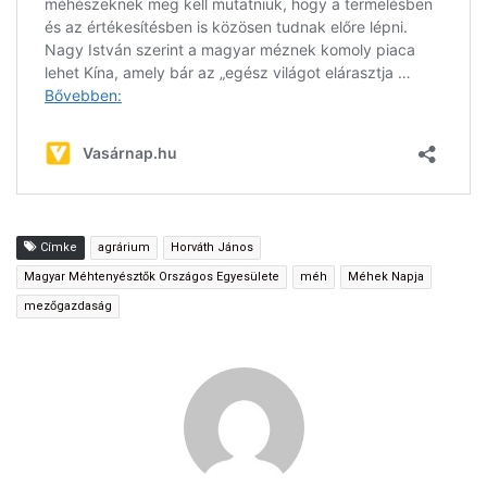
Címke
agrárium
Horváth János
Magyar Méhtenyésztők Országos Egyesülete
méh
Méhek Napja
mezőgazdaság