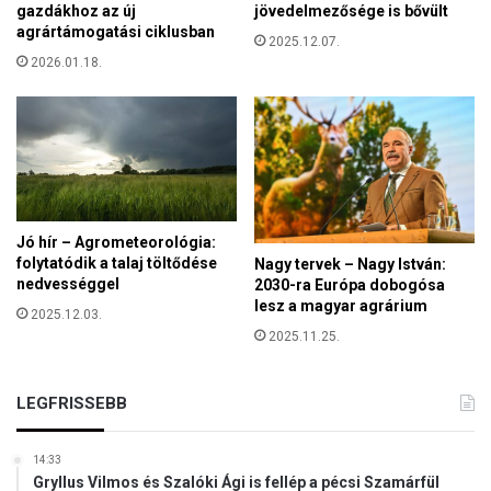
a
gazdákhoz az új
jövedelmezősége is bővült
l
agrártámogatási ciklusban
n
2025.12.07.
á
d
2026.01.18.
r
ó
u
k
l
k
o
d
n
a
Jó hír – Agrometeorológia:
k
folytatódik a talaj töltődése
Nagy tervek – Nagy István:
nedvességgel
2030-ra Európa dobogósa
lesz a magyar agrárium
2025.12.03.
2025.11.25.
LEGFRISSEBB
14:33
Gryllus Vilmos és Szalóki Ági is fellép a pécsi Szamárfül