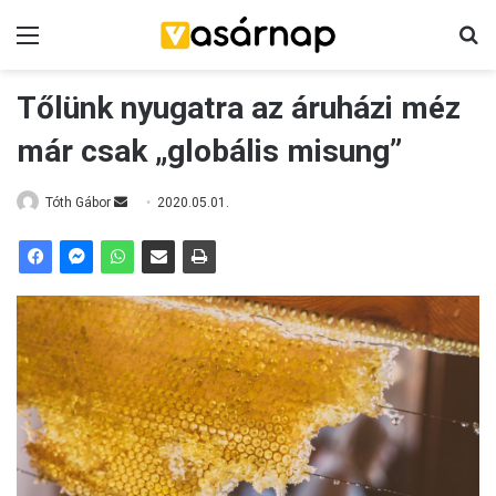
Menü
K
Tőlünk nyugatra az áruházi méz
már csak „globális misung”
Tóth Gábor
S
2020.05.01.
e
n
d
a
n
e
m
a
i
l