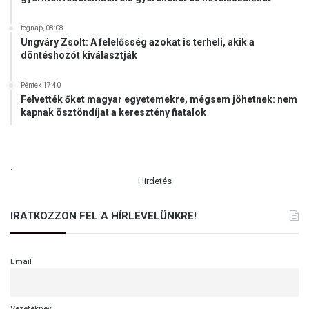
tegnap, 08:08
Ungváry Zsolt: A felelősség azokat is terheli, akik a
döntéshozót kiválasztják
Péntek 17:40
Felvették őket magyar egyetemekre, mégsem jöhetnek: nem
kapnak ösztöndíjat a keresztény fiatalok
.
Hirdetés
IRATKOZZON FEL A HÍRLEVELÜNKRE!
Email
Vezetéknév