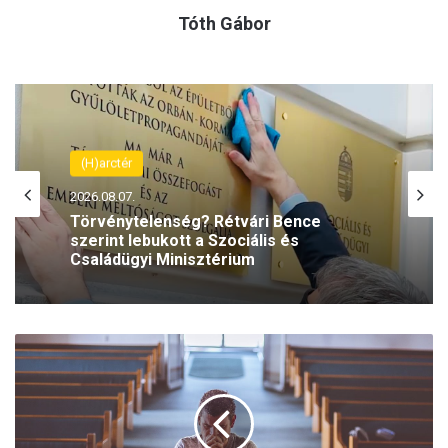
Tóth Gábor
(H)arctér
2026.08.07.
Törvénytelenség? Rétvári Bence
szerint lebukott a Szociális és
Családügyi Minisztérium
K
e
m
p
i