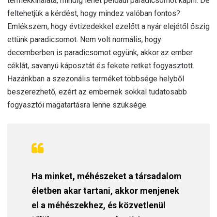
termékkínálata, mindig lehet például paradicsomot kapni. De
feltehetjük a kérdést, hogy mindez valóban fontos?
Emlékszem, hogy évtizedekkel ezelőtt a nyár elejétől őszig
ettünk paradicsomot. Nem volt normális, hogy
decemberben is paradicsomot együnk, akkor az ember
céklát, savanyú káposztát és fekete retket fogyasztott.
Hazánkban a szezonális terméket többsége helyből
beszerezhető, ezért az embernek sokkal tudatosabb
fogyasztói magatartásra lenne szüksége.
Ha minket, méhészeket a társadalom
életben akar tartani, akkor menjenek
el a méhészekhez, és közvetlenül