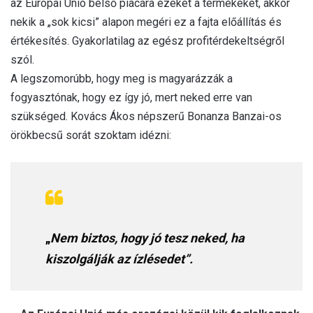
az Európai Unió belső piacára ezeket a termékeket, akkor
nekik a „sok kicsi” alapon megéri ez a fajta előállítás és
értékesítés. Gyakorlatilag az egész profitérdekeltségről
szól.
A legszomorúbb, hogy meg is magyarázzák a
fogyasztónak, hogy ez így jó, mert neked erre van
szükséged. Kovács Ákos népszerű Bonanza Banzai-os
örökbecsű sorát szoktam idézni:
„
Nem biztos, hogy jó tesz neked, ha
kiszolgálják az ízlésedet”.