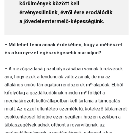
körülmények között kell
érvényesülnünk, évről évre erodálódik
a jövedelemtermelő-képességünk.
– Mit lehet tenni annak érdekében, hogy a méhészet
és a környezet egészségesebb maradjon?
– A mezőgazdaság szabályozásában vannak törekvések
arra, hogy ezek a tendenciák változzanak, de ma az
általános uniós támogatási rendszerek m²-alapúak. Ebből
kifolyólag a gazdálkodóknak minden m² földjét a
meghatározott kultúrállapotban kell tartania a támogatás
miatt. Az ezzel ellentétes szemléletű, kötelező táblaméret-
csökkentéssel lehetne ezen segíteni, hiszen ezekben a
táblaszegélyek adnak otthont a rovarvilágnak, az
apróvadállománynak, a madárvilágnak, valamint a kis