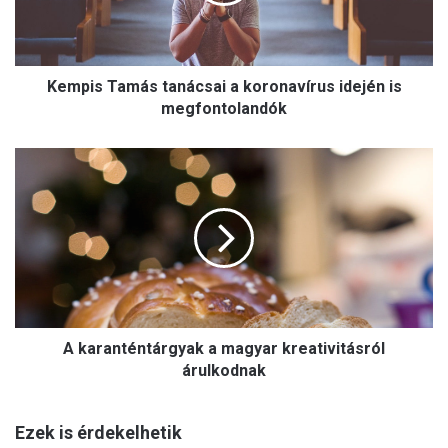
s
T
a
m
Kempis Tamás tanácsai a koronavírus idején is
á
s
megfontolandók
t
a
A
n
k
á
a
c
r
s
a
a
n
i
t
a
é
k
n
o
A karanténtárgyak a magyar kreativitásról
t
r
á
árulkodnak
o
r
n
g
a
Ezek is érdekelhetik
y
v