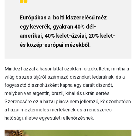
Európában a bolti kiszerelésű méz
egy keverék, gyakran 40% dél-
amerikai, 40% kelet-ázsiai, 20% kelet-
és közép-európai mézekből.
Mindezt azzal a hasonlattal szoktam érzékeltetni, mintha a
világ összes tájáról származó disznókat ledarálnák, és a
fogyasztó disznóhúsként kapna egy darált disznót,
melyben van argentin, brazil, kínai és ukrán sertés.
Szerencsére ez a hazai piacra nem jellemző, köszönhetően
a hazai méztermelés mértékének és a rendszeres
hatósági, illetve egyesületi ellenőrzésnek.