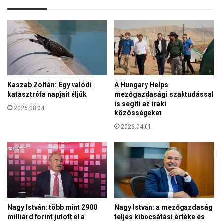
a
í
k
r
a
u
m
s
a
i
g
d
y
e
a
j
Kaszab Zoltán: Egy valódi
A Hungary Helps
r
é
katasztrófa napjait éljük
mezőgazdasági szaktudással
k
n
is segíti az iraki
r
2026.08.04.
i
közösségeket
e
s
a
2026.04.01.
m
t
e
i
g
v
f
i
o
t
n
á
t
s
o
Nagy István: több mint 2900
Nagy István: a mezőgazdaság
r
l
milliárd forint jutott el a
teljes kibocsátási értéke és
ó