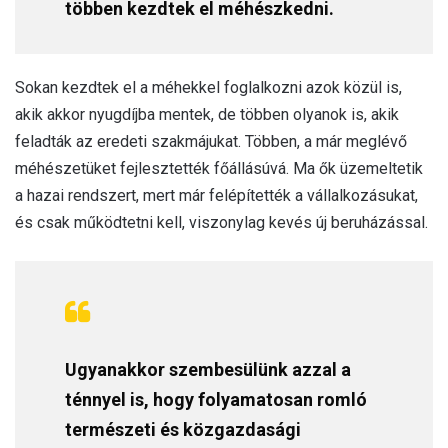
többen kezdtek el méhészkedni.
Sokan kezdtek el a méhekkel foglalkozni azok közül is,
akik akkor nyugdíjba mentek, de többen olyanok is, akik
feladták az eredeti szakmájukat. Többen, a már meglévő
méhészetüket fejlesztették főállásúvá. Ma ők üzemeltetik
a hazai rendszert, mert már felépítették a vállalkozásukat,
és csak működtetni kell, viszonylag kevés új beruházással.
Ugyanakkor szembesülünk azzal a
ténnyel is, hogy folyamatosan romló
természeti és közgazdasági