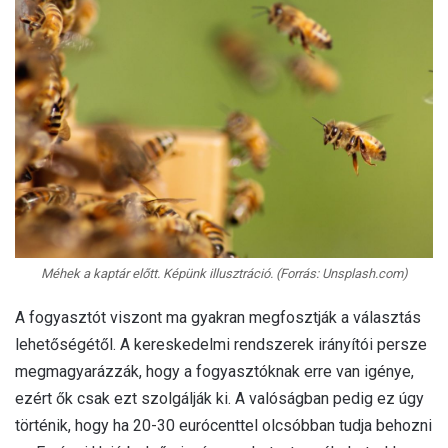
Méhek a kaptár előtt. Képünk illusztráció. (Forrás: Unsplash.com)
A fogyasztót viszont ma gyakran megfosztják a választás
lehetőségétől. A kereskedelmi rendszerek irányítói persze
megmagyarázzák, hogy a fogyasztóknak erre van igénye,
ezért ők csak ezt szolgálják ki. A valóságban pedig ez úgy
történik, hogy ha 20-30 eurócenttel olcsóbban tudja behozni