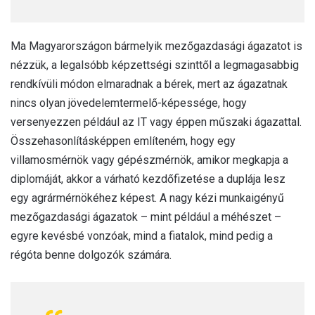
Ma Magyarországon bármelyik mezőgazdasági ágazatot is
nézzük, a legalsóbb képzettségi szinttől a legmagasabbig
rendkívüli módon elmaradnak a bérek, mert az ágazatnak
nincs olyan jövedelemtermelő-képessége, hogy
versenyezzen például az IT vagy éppen műszaki ágazattal.
Összehasonlításképpen említeném, hogy egy
villamosmérnök vagy gépészmérnök, amikor megkapja a
diplomáját, akkor a várható kezdőfizetése a duplája lesz
egy agrármérnökéhez képest. A nagy kézi munkaigényű
mezőgazdasági ágazatok – mint például a méhészet –
egyre kevésbé vonzóak, mind a fiatalok, mind pedig a
régóta benne dolgozók számára.