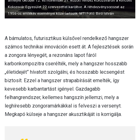
amelyet október 12. és november 21. között rendez Kolozsváron a Kincses
Kolozsvár Egyesület 22 szervezettel karöltve. A rendezvénysorozat az
1956-os emlékév eseményei közé tartozik. MTI Fotó: Biró István
A bámulatos, futurisztikus külsővel rendelkező hangszer
számos technikai innováción esett át. A fejlesztések során
a zongora lényegét, a rezonáns lapot fáról
karbonkompozitra cserélték, mely a hangszer hosszabb
„életidejét” hívatott szolgálni, és hosszabb lecsengést
biztosít. Ezzel a hangszer strapabírását emelték, így
kevesebb karbantartást igényel. Gazdagabb
felhangrendszer, kellemes hangszín jellemzi, mely a
leghíresebb zongoramárkákkal is felveszi a versenyt.
Megkapó külseje a hangszer akusztikáját is korrigálja.