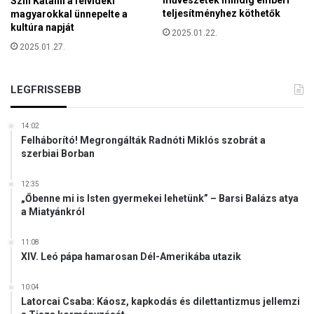
Szili Katalin a felvidéki
d
teljesítményhez köthetők
magyarokkal ünnepelte a
e
kultúra napját
2025.01.22.
n
2025.01.27.
s
LEGFRISSEBB
14:02
Felháborító! Megrongálták Radnóti Miklós szobrát a
szerbiai Borban
12:35
„Őbenne mi is Isten gyermekei lehetünk” – Barsi Balázs atya
a Miatyánkról
11:08
XIV. Leó pápa hamarosan Dél-Amerikába utazik
10:04
Latorcai Csaba: Káosz, kapkodás és dilettantizmus jellemzi