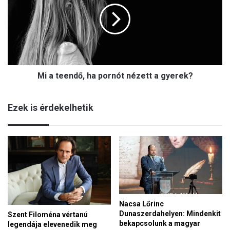
n
t
y
e
e
e
s
n
í
d
t
ő
é
Mi a teendő, ha pornót nézett a gyerek?
,
s
h
é
a
n
Ezek is érdekelhetik
p
e
o
k
r
g
n
y
ó
á
t
s
n
z
é
n
z
a
Nacsa Lőrinc
e
p
Dunaszerdahelyen: Mindenkit
Szent Filoména vértanú
t
j
bekapcsolunk a magyar
legendája elevenedik meg
t