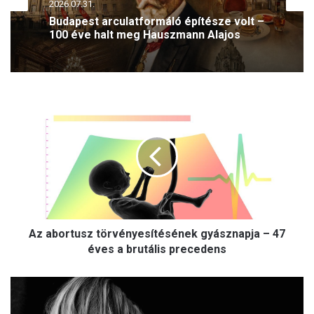
2026.07.31.
Budapest arculatformáló építésze volt –
100 éve halt meg Hauszmann Alajos
A
z
a
b
o
r
t
u
s
Az abortusz törvényesítésének gyásznapja – 47
z
t
éves a brutális precedens
ö
r
M
v
i
é
a