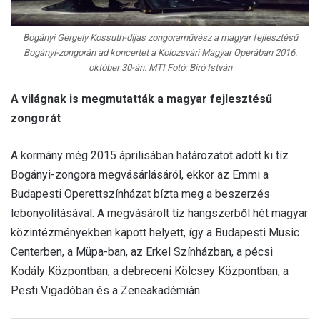
Bogányi Gergely Kossuth-díjas zongoraművész a magyar fejlesztésű
Bogányi-zongorán ad koncertet a Kolozsvári Magyar Operában 2016.
október 30-án. MTI Fotó: Biró István
A világnak is megmutatták a magyar fejlesztésű
zongorát
A kormány még 2015 áprilisában határozatot adott ki tíz
Bogányi-zongora megvásárlásáról, ekkor az Emmi a
Budapesti Operettszínházat bízta meg a beszerzés
lebonyolításával. A megvásárolt tíz hangszerből hét magyar
közintézményekben kapott helyett, így a Budapesti Music
Centerben, a Müpa-ban, az Erkel Színházban, a pécsi
Kodály Központban, a debreceni Kölcsey Központban, a
Pesti Vigadóban és a Zeneakadémián.