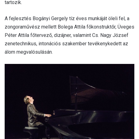
tartozik.
A fejlesztés Bogányi Gergely tíz éves munkáját öleli fel, a
zongoraművész mellett Bolega Attila főkonstruktőr, Üveges
Péter Attila főtervező, dizájner, valamint Cs. Nagy József
zenetechnikus, intonációs szakember tevékenykedett az
álom megvalósulásán.