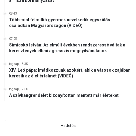
a Tisza kormányzását
08:43
Több mint félmillió gyermek nevelkedik egyszülős
családban Magyarországon (VIDEÓ)
07:05
Simicskó István: Az elmúlt években rendszeressé váltak a
keresztények elleni agresszív megnyilvánulások
tegnap, 18:35
XIV. Leó pápa: Imádkozzunk azokért, akik a városok zajában
keresik az élet értelmét (VIDEÓ)
tegnap, 17:00
A szívhangrendelet bizonyítottan mentett már életeket
.
Hirdetés