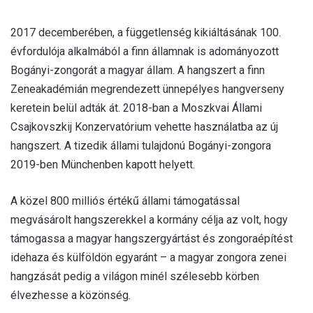
2017 decemberében, a függetlenség kikiáltásának 100.
évfordulója alkalmából a finn államnak is adományozott
Bogányi-zongorát a magyar állam. A hangszert a finn
Zeneakadémián megrendezett ünnepélyes hangverseny
keretein belül adták át. 2018-ban a Moszkvai Állami
Csajkovszkij Konzervatórium vehette használatba az új
hangszert. A tizedik állami tulajdonú Bogányi-zongora
2019-ben Münchenben kapott helyett.
A közel 800 milliós értékű állami támogatással
megvásárolt hangszerekkel a kormány célja az volt, hogy
támogassa a magyar hangszergyártást és zongoraépítést
idehaza és külföldön egyaránt – a magyar zongora zenei
hangzását pedig a világon minél szélesebb körben
élvezhesse a közönség.