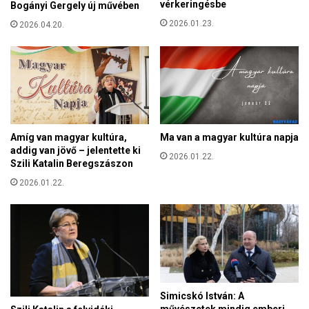
a
vérkeringésbe
Bogányi Gergely új művében
a
–
g
2026.01.23.
2026.04.20.
4
y
7
e
é
r
v
e
e
k
s
?
a
b
Amíg van magyar kultúra,
Ma van a magyar kultúra napja
r
addig van jövő – jelentette ki
2026.01.22.
u
Szili Katalin Beregszászon
t
2026.01.22.
á
l
i
s
p
r
e
c
Simicskó István: A
e
művészetek mindig emberi