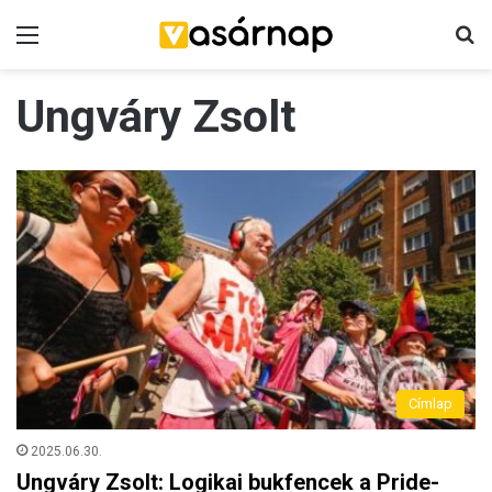
Menü
K
Ungváry Zsolt
Címlap
2025.06.30.
Ungváry Zsolt: Logikai bukfencek a Pride-