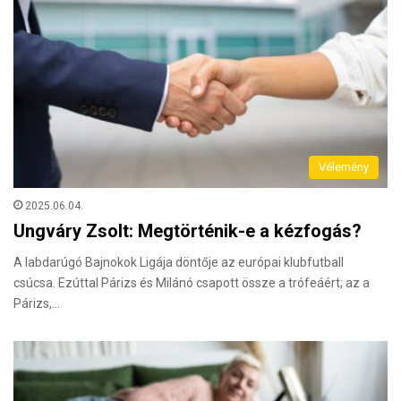
Vélemény
2025.06.04.
Ungváry Zsolt: Megtörténik-e a kézfogás?
A labdarúgó Bajnokok Ligája döntője az európai klubfutball
csúcsa. Ezúttal Párizs és Milánó csapott össze a trófeáért; az a
Párizs,…