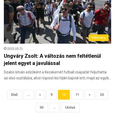
Vélemény
2025.05.21.
Ungváry Zsolt: A változás nem feltétlenül
jelent egyet a javulással
Szabó István edzőként a Kecskemét futball csapatát feljuttatta
az első osztályba, ahol rögvest kis híján bajnok lett, majd az egyik…
Első
...
«
9
10
11
»
20
30
...
Utolsó