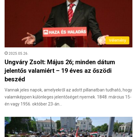
Vélemény
2025.05.26.
Ungváry Zsolt: Május 26; minden dátum
jelentős valamiért – 19 éves az őszödi
beszéd
Vannak jeles napok, amelyekről az adott pillanatban tudható, hogy
valamiképpen különleges jelentőséget nyernek. 1848. március 15-
én vagy 1956. október 23-án…