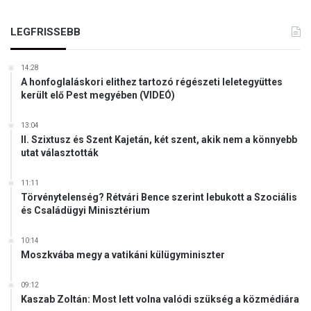
LEGFRISSEBB
14:28
A honfoglaláskori elithez tartozó régészeti leletegyüttes
került elő Pest megyében (VIDEÓ)
13:04
II. Szixtusz és Szent Kajetán, két szent, akik nem a könnyebb
utat választották
11:11
Törvénytelenség? Rétvári Bence szerint lebukott a Szociális
és Családügyi Minisztérium
10:14
Moszkvába megy a vatikáni külügyminiszter
09:12
Kaszab Zoltán: Most lett volna valódi szükség a közmédiára