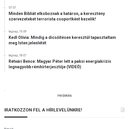
07:07
Minden Bibliát elkoboznak a határon, a keresztény
szervezeteket terrorista csoportként kezelik!
tegnap, 19:09
Kedl Olívia: Mindig a dicsőítésen keresztül tapasztaltam
meg Isten jelenlétét
tegnap, 18:07
Rétvári Bence: Magyar Péter lett a paksi energiakrízis
legnagyobb rémhírterjesztője (VIDEÓ)
.
Hirdetés
IRATKOZZON FEL A HÍRLEVELÜNKRE!