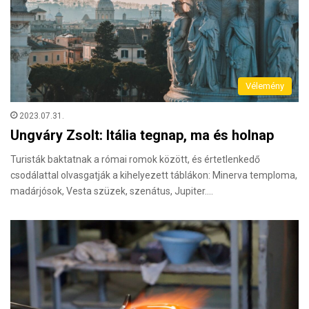
Vélemény
2023.07.31.
Ungváry Zsolt: Itália tegnap, ma és holnap
Turisták baktatnak a római romok között, és értetlenkedő
csodálattal olvasgatják a kihelyezett táblákon: Minerva temploma,
madárjósok, Vesta szüzek, szenátus, Jupiter.…