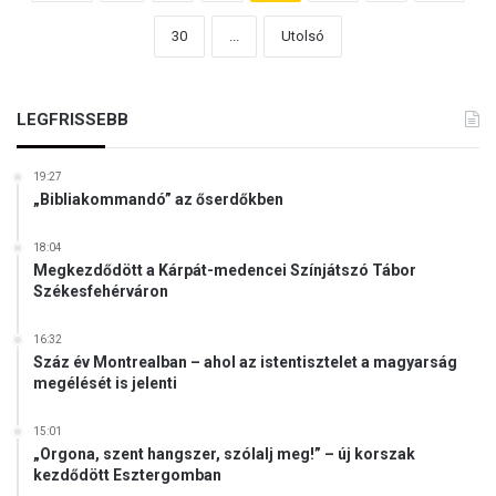
30
...
Utolsó
LEGFRISSEBB
19:27
„Bibliakommandó” az őserdőkben
18:04
Megkezdődött a Kárpát-medencei Színjátszó Tábor
Székesfehérváron
16:32
Száz év Montrealban – ahol az istentisztelet a magyarság
megélését is jelenti
15:01
„Orgona, szent hangszer, szólalj meg!” – új korszak
kezdődött Esztergomban