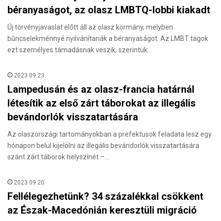
béranyaságot, az olasz LMBTQ-lobbi kiakadt
Új törvényjavaslat előtt áll az olasz kormány, melyben
bűncselekménnyé nyilvánítanák a béranyaságot. Az LMBT tagok
ezt személyes támadásnak veszik, szerintük…
2023.09.23.
Lampedusán és az olasz-francia határnál
létesítik az első zárt táborokat az illegális
bevándorlók visszatartására
Az olaszországi tartományokban a prefektusok feladata lesz egy
hónapon belül kijelölni az illegális bevándorlók visszatartására
szánt zárt táborok helyszínét –…
2023.09.20.
Fellélegezhetünk? 34 százalékkal csökkent
az Észak-Macedónián keresztüli migráció