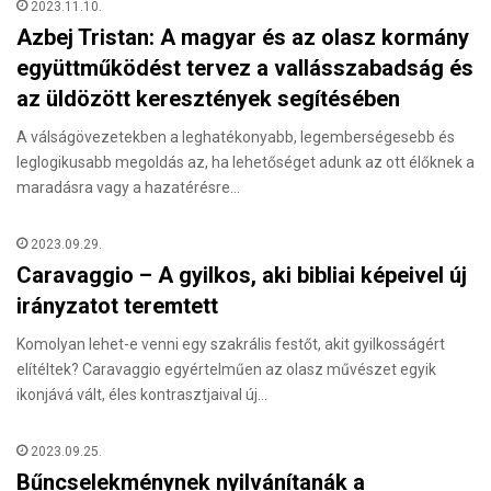
2023.11.10.
Azbej Tristan: A magyar és az olasz kormány
együttműködést tervez a vallásszabadság és
az üldözött keresztények segítésében
A válságövezetekben a leghatékonyabb, legemberségesebb és
leglogikusabb megoldás az, ha lehetőséget adunk az ott élőknek a
maradásra vagy a hazatérésre…
2023.09.29.
Caravaggio – A gyilkos, aki bibliai képeivel új
irányzatot teremtett
Komolyan lehet-e venni egy szakrális festőt, akit gyilkosságért
elítéltek? Caravaggio egyértelműen az olasz művészet egyik
ikonjává vált, éles kontrasztjaival új…
2023.09.25.
Bűncselekménynek nyilvánítanák a