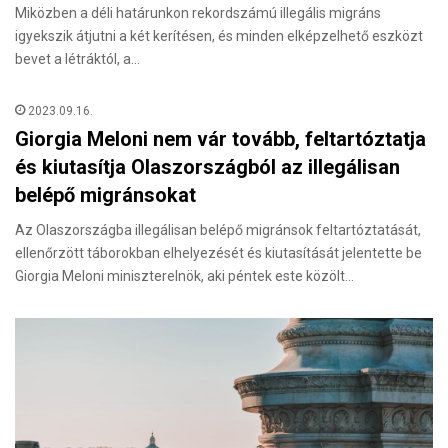
Miközben a déli határunkon rekordszámú illegális migráns
igyekszik átjutni a két kerítésen, és minden elképzelhető eszközt
bevet a létráktól, a…
2023.09.16.
Giorgia Meloni nem vár tovább, feltartóztatja
és kiutasítja Olaszországból az illegálisan
belépő migránsokat
Az Olaszországba illegálisan belépő migránsok feltartóztatását,
ellenőrzött táborokban elhelyezését és kiutasítását jelentette be
Giorgia Meloni miniszterelnök, aki péntek este közölt…