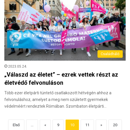
Családháló
2023.05.24.
„Válaszd az életet” – ezrek vettek részt az
életvédő felvonuláson
Több ezer életpárti tüntető csatlakozott hétvégén ahhoz a
felvonuláshoz, amelyet a meg nem született gyermekek
védelméért rendeztek Rómában. Szombaton életpárti…
Első
...
«
9
10
11
»
20