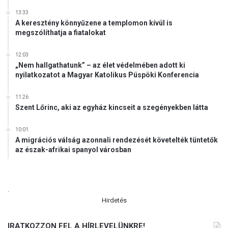
13:33
A keresztény könnyűzene a templomon kívül is
megszólíthatja a fiatalokat
12:03
„Nem hallgathatunk” – az élet védelmében adott ki
nyilatkozatot a Magyar Katolikus Püspöki Konferencia
11:26
Szent Lőrinc, aki az egyház kincseit a szegényekben látta
10:01
A migrációs válság azonnali rendezését követelték tüntetők
az észak-afrikai spanyol városban
.
Hirdetés
IRATKOZZON FEL A HÍRLEVELÜNKRE!