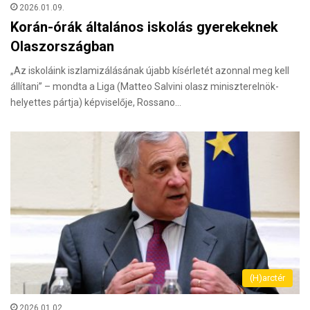
2026.01.09.
Korán-órák általános iskolás gyerekeknek
Olaszországban
„Az iskoláink iszlamizálásának újabb kísérletét azonnal meg kell
állítani” – mondta a Liga (Matteo Salvini olasz miniszterelnök-
helyettes pártja) képviselője, Rossano…
(H)arctér
2026.01.02.