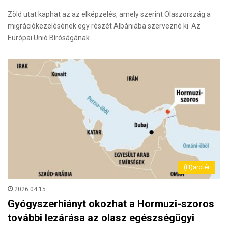
Zöld utat kaphat az az elképzelés, amely szerint Olaszország a
migrációkezelésének egy részét Albániába szervezné ki. Az
Európai Unió Bírósá­gának…
(H)arctér
2026.04.15.
Gyógyszerhiányt okozhat a Hormuzi-szoros
további lezárása az olasz egészségügyi