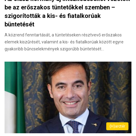
be az erőszakos tüntetőkkel szemben –
szigorították a kis- és fiatalkorúak
büntetését
A közrend fenntartását, a tüntetéseken résztvevő erőszakos
elemek kiszűrését, valamint a kis- és fiatalkorúak között egyre
gyakoribb bűncselekmények szigorúbb büntetését…
(H)arctér