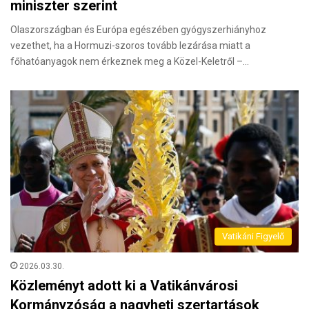
miniszter szerint
Olaszországban és Európa egészében gyógyszerhiányhoz
vezethet, ha a Hormuzi-szoros tovább lezárása miatt a
főhatóanyagok nem érkeznek meg a Közel-Keletről –…
Vatikáni Figyelő
2026.03.30.
Közleményt adott ki a Vatikánvárosi
Kormányzóság a nagyheti szertartások