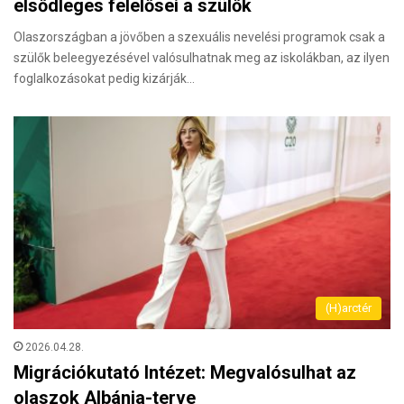
elsődleges felelősei a szülők
Olaszországban a jövőben a szexuális nevelési programok csak a
szülők beleegyezésével valósulhatnak meg az iskolákban, az ilyen
foglalkozásokat pedig kizárják…
(H)arctér
2026.04.28.
Migrációkutató Intézet: Megvalósulhat az
olaszok Albánia-terve