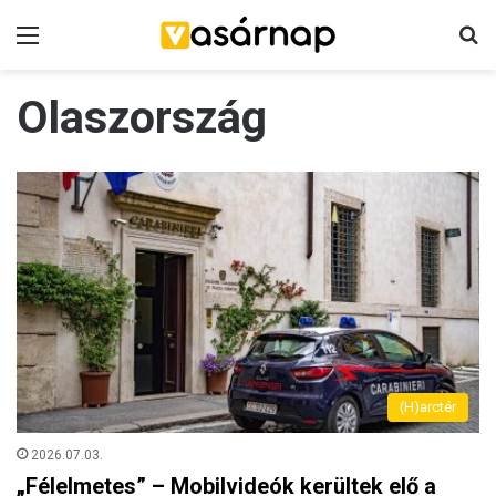
Menü
K
Olaszország
(H)arctér
2026.07.03.
„Félelmetes” – Mobilvideók kerültek elő a