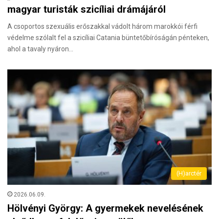
magyar turisták szicíliai drámájáról
A csoportos szexuális erőszakkal vádolt három marokkói férfi
védelme szólalt fel a szicíliai Catania büntetőbíróságán pénteken,
ahol a tavaly nyáron…
(H)arctér
2026.06.09.
Hölvényi György: A gyermekek nevelésének