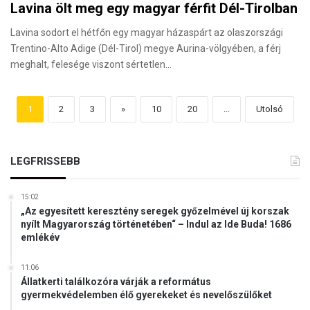
Lavina ölt meg egy magyar férfit Dél-Tirolban
Lavina sodort el hétfőn egy magyar házaspárt az olaszországi
Trentino-Alto Adige (Dél-Tirol) megye Aurina-völgyében, a férj
meghalt, felesége viszont sértetlen…
1
2
3
»
10
20
...
Utolsó
LEGFRISSEBB
15:02
„Az egyesített keresztény seregek győzelmével új korszak
nyílt Magyarország történetében“ – Indul az Ide Buda! 1686
emlékév
11:06
Állatkerti találkozóra várják a református
gyermekvédelemben élő gyerekeket és nevelőszülőket