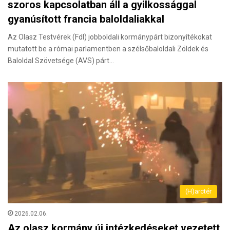
szoros kapcsolatban áll a gyilkossággal
gyanúsított francia baloldaliakkal
Az Olasz Testvérek (FdI) jobboldali kormánypárt bizonyítékokat
mutatott be a római parlamentben a szélsőbaloldali Zöldek és
Baloldal Szövetsége (AVS) párt…
(H)arctér
2026.02.06.
Az olasz kormány új intézkedéseket vezetett