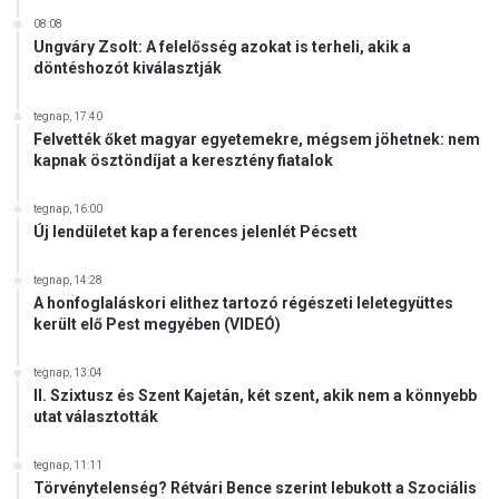
08:08
Ungváry Zsolt: A felelősség azokat is terheli, akik a
döntéshozót kiválasztják
tegnap, 17:40
Felvették őket magyar egyetemekre, mégsem jöhetnek: nem
kapnak ösztöndíjat a keresztény fiatalok
tegnap, 16:00
Új lendületet kap a ferences jelenlét Pécsett
tegnap, 14:28
A honfoglaláskori elithez tartozó régészeti leletegyüttes
került elő Pest megyében (VIDEÓ)
tegnap, 13:04
II. Szixtusz és Szent Kajetán, két szent, akik nem a könnyebb
utat választották
tegnap, 11:11
Törvénytelenség? Rétvári Bence szerint lebukott a Szociális