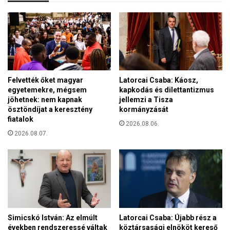
ú
o
z
d
i
a
ó
,
j
a
a
m
:
e
m
Felvették őket magyar
Latorcai Csaba: Káosz,
l
egyetemekre, mégsem
kapkodás és dilettantizmus
i
y
jöhetnek: nem kapnak
jellemzi a Tisza
é
e
ösztöndíjat a keresztény
kormányzását
r
t
fiatalok
t
2026.08.06.
a
n
2026.08.07.
r
e
e
m
n
f
d
o
ő
g
r
j
s
a
é
Simicskó István: Az elmúlt
Latorcai Csaba: Újabb rész a
a
g
években rendszeressé váltak
köztársasági elnököt kereső