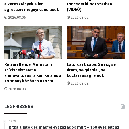
m
i
a keresztények elleni
roncsderbi-sorozatban
e
agresszív megnyilvánulások
(VIDEÓ)
s
s
ó
2026.08.06.
2026.08.05.
t
v
e
r
s
é
g
e
s
Rétvári Bence: A mostani
Latorcai Csaba: Se víz, se
i
krízishelyzetet a
áram, se gázolaj, se
n
klímaváltozás, a kánikula és a
köztársasági elnök
t
kormány közösen okozta
2026.08.03.
e
2026.08.03.
l
l
i
LEGFRISSEBB
g
e
n
07:09
Ritka állatok és másfél évszázados múlt – 160 éves lett az
c