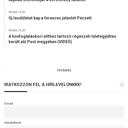
r
i
Péntek 16:00
s
Új lendületet kap a ferences jelenlét Pécsett
z
e
Péntek 14:28
n
A honfoglaláskori elithez tartozó régészeti leletegyüttes
v
került elő Pest megyében (VIDEÓ)
e
d
é
s
.
t
Hirdetés
é
s
IRATKOZZON FEL A HÍRLEVELÜNKRE!
a
l
k
Email
o
t
á
s
Vezetéknév