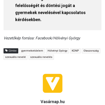
felelősségét és döntési jogát a
gyermekek nevelésével kapcsolatos
kérdésekben.
Vezetőkép forrása: Facebook/Hölvényi György
Címke
gyermekvédelem
Hölvényi György
KDNP
Olaszország
szexuális nevelé
szexuális nevelés
Vasárnap.hu