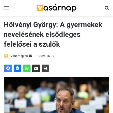
Menü
K
Hölvényi György: A gyermekek
nevelésének elsődleges
felelősei a szülők
Vasárnap.hu
S
2026.06.09.
e
n
d
a
n
e
m
a
i