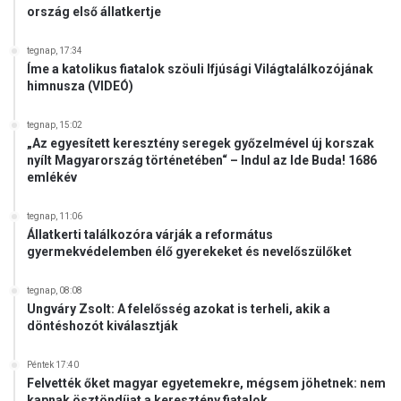
ország első állatkertje
i
a
s
tegnap, 17:34
Íme a katolikus fiatalok szöuli Ifjúsági Világtalálkozójának
o
himnusza (VIDEÓ)
h
a
m
tegnap, 15:02
„Az egyesített keresztény seregek győzelmével új korszak
e
nyílt Magyarország történetében“ – Indul az Ide Buda! 1686
g
emlékév
é
r
tegnap, 11:06
t
Állatkerti találkozóra várják a református
e
gyermekvédelemben élő gyerekeket és nevelőszülőket
n
i
tegnap, 08:08
a
Ungváry Zsolt: A felelősség azokat is terheli, akik a
z
döntéshozót kiválasztják
e
m
Péntek 17:40
b
Felvették őket magyar egyetemekre, mégsem jöhetnek: nem
e
kapnak ösztöndíjat a keresztény fiatalok