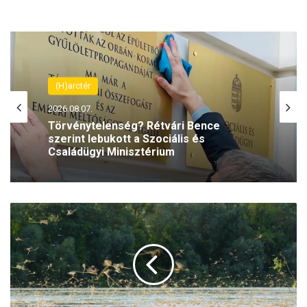
(H)arctér
2026.08.07.
Törvénytelenség? Rétvári Bence
szerint lebukott a Szociális és
Családügyi Minisztérium
T
i
s
z
a
v
i