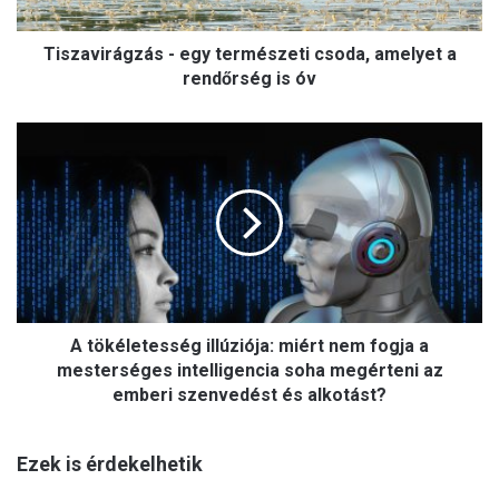
r
á
Tiszavirágzás - egy természeti csoda, amelyet a
g
z
rendőrség is óv
á
s
A
-
t
e
ö
g
k
y
é
t
l
e
e
r
t
m
e
é
A tökéletesség illúziója: miért nem fogja a
s
s
s
mesterséges intelligencia soha megérteni az
z
é
emberi szenvedést és alkotást?
e
g
t
i
i
Ezek is érdekelhetik
l
c
l
s