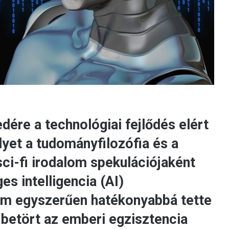
dére a technológiai fejlődés elért
lyet a tudományfilozófia és a
ci-fi irodalom spekulációjaként
es intelligencia (AI)
em egyszerűen hatékonyabbá tette
betört az emberi egzisztencia