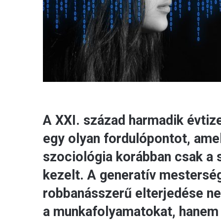
A XXI. század harmadik évtize
egy olyan fordulópontot, ame
szociológia korábban csak a s
kezelt. A generatív mesterség
robbanásszerű elterjedése n
a munkafolyamatokat, hanem 