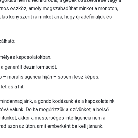
megoldás nem a technofóbia, a gépek összetörése vagy a
sznos eszköz, amely megszabadíthat minket a monoton,
s kényszerít rá minket arra, hogy újradefiniáljuk és
álható:
mélyes kapcsolatokban.
 a generált dezinformációt.
p – morális ágencia híján – sosem lesz képes.
ét és a hit.
a mindennapjaink, a gondolkodásunk és a kapcsolataink
óvá válunk. De ha megőrizzük a szívünket, a belső
hitünket, akkor a mesterséges intelligencia nem a
d azon az úton, amit emberként be kell járnunk.