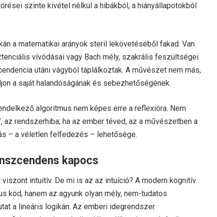
rései szinte kivétel nélkül a hibákból, a hiányállapotokból
kán a matematikai arányok steril lekövetéséből fakad. Van
tenciális vívódásai vagy Bach mély, szakrális feszültségei
zcendencia utáni vágyból táplálkoztak. A művészet nem más,
 adjon a saját halandóságának és sebezhetőségének.
 rendelkező algoritmus nem képes erre a reflexióra. Nem
l”, az rendszerhiba; ha az ember téved, az a művészetben a
ás – a véletlen felfedezés – lehetősége.
transzcendens kapocs
iszont intuitív. De mi is az az intuíció? A modern kognitív
kus köd, hanem az agyunk olyan mély, nem-tudatos
t a lineáris logikán. Az emberi idegrendszer