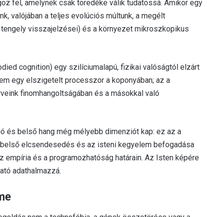
goz fel, amelynek csak töredéke válik tudatossá. Amikor egy
, valójában a teljes evolúciós múltunk, a megélt
agy tengely visszajelzései) és a környezet mikroszkopikus
died cognition) egy szilíciumalapú, fizikai valóságtól elzárt
nem egy elszigetelt processzor a koponyában; az a
veink finomhangoltságában és a másokkal való
ó és belső hang még mélyebb dimenziót kap: ez az a
 a belső elcsendesedés és az isteni kegyelem befogadása
az empíria és a programozhatóság határain. Az Isten képére
ató adathalmazzá.
lme