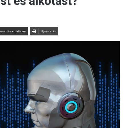
st és alkotást?
gosztás email-ben
Nyomtatás