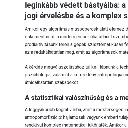
leginkább védett bástyáiba: a
jogi érvelésbe és a komplex s
Amikor egy algoritmus másodpercek alatt elemez több
dokumentumot, a modern ember óhatatlanul szembesül
produktivitásunk terén a gépek szisztematikusan f
az a redukálhatatlan mag, amit az algoritmusok ma
A kérdés megválaszolásához túl kell lépnünk a tech
pszichológia, valamint a keresztény antropológia 
áthidalhatatlan szakadékot.
A statisztikai valószínűség és a m
A leggyakoribb kognitív hiba, amit a mesterséges in
antropomorfizáció: hajlamosak vagyunk emberi tulaj
rendkívül komplex matematikai tükörjáték. Amikor