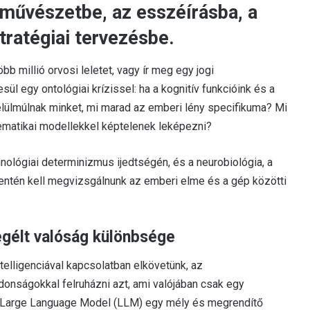
 művészetbe, az esszéírásba, a
tratégiai tervezésbe.
 millió orvosi leletet, vagy ír meg egy jogi
 egy ontológiai krízissel: ha a kognitív funkcióink és a
elülmúlnak minket, mi marad az emberi lény specifikuma? Mi
tematikai modellekkel képtelenek leképezni?
nológiai determinizmus ijedtségén, és a neurobiológia, a
mentén kell megvizsgálnunk az emberi elme és a gép közötti
egélt valóság különbsége
telligenciával kapcsolatban elkövetünk, az
donságokkal felruházni azt, ami valójában csak egy
 a Large Language Model (LLM) egy mély és megrendítő