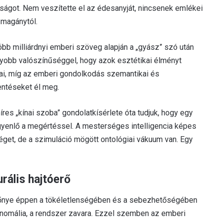
ságot. Nem veszítette el az édesanyját, nincsenek emlékei
 magánytól.
öbb milliárdnyi emberi szöveg alapján a „gyász” szó után
gyobb valószínűséggel, hogy azok esztétikai élményt
kai, míg az emberi gondolkodás szemantikai és
lentéseket él meg.
res „kínai szoba” gondolatkísérlete óta tudjuk, hogy egy
enlő a megértéssel. A mesterséges intelligencia képes
séget, de a szimuláció mögött ontológiai vákuum van. Egy
rális hajtóerő
őnye éppen a tökéletlenségében és a sebezhetőségében
 anomália, a rendszer zavara. Ezzel szemben az emberi