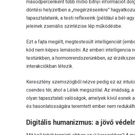
másodpercenként több millió bitnyi információt dol
döntési helyzetben a „megérzéseinkre” hagyatkozunk
tapasztalataink, a testi reflexeink (például a bél-
jeleinek zseniális szintézise lép működésbe.
Ezt a fajta megélt, megtestesült intelligenciát (embo
kód nem képes lemásolni. Az emberi intelligencia 
testünkben, a hormonrendszerünkben, az érzékszer
interakciókban létezik.
Keresztény szemszögből nézve pedig ez az intuíci
csendes tér, ahol a Lélek megszólal. Az imádság,
olyan tapasztalati valóságok, amelyek kívül esnek 
és hasonlatosságára teremtett ember nem redukálh
Digitális humanizmus: a jövő véde