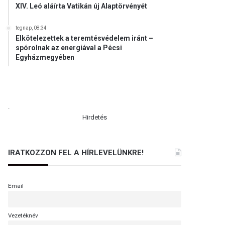
XIV. Leó aláírta Vatikán új Alaptörvényét
tegnap, 08:34
Elkötelezettek a teremtésvédelem iránt –
spórolnak az energiával a Pécsi
Egyházmegyében
.
Hirdetés
IRATKOZZON FEL A HÍRLEVELÜNKRE!
Email
Vezetéknév