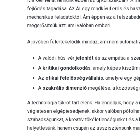
Mit kell tehát tennünk ebben az új korszakban? A 
fejlődés tagadása. Az AI egy rendkívül erős és ha
mechanikus feladatoktól. Ám éppen ez a felszabadulá
megerősítsük azt, ami valóban emberi.
A jövőben felértékelődik mindaz, ami nem automatiz
A valódi, hús-vér
jelenlét
és az empátia a sze
A
kritikai gondolkodás
, amely képes kiszűrni
Az
etikai felelősségvállalás
, amelyre egy gé
A
szakrális dimenzió
megélése, a közösségi l
A technológia tükröt tart elénk. Ha engedjük, hogy 
végletesen elgépiesedjenek, akkor valóban pótolhat
szabadságunkat, a kreatív tökéletlenségünket és a 
helyettesünk, hanem csupán az asszisztensünk mara