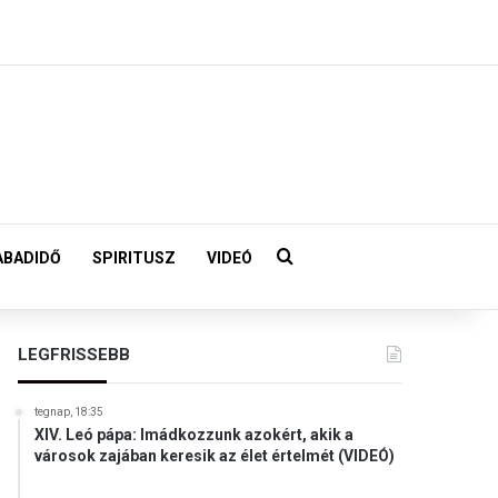
Keresés:
ABADIDŐ
SPIRITUSZ
VIDEÓ
LEGFRISSEBB
tegnap, 18:35
XIV. Leó pápa: Imádkozzunk azokért, akik a
városok zajában keresik az élet értelmét (VIDEÓ)