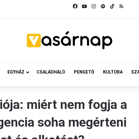
Facebook
YouTube
Instagram
Spotify
TikTok
RSS
EGYHÁZ
CSALÁDHÁLÓ
PENGETŐ
KULTÚRA
SZ
iója: miért nem fogja a
igencia soha megérteni