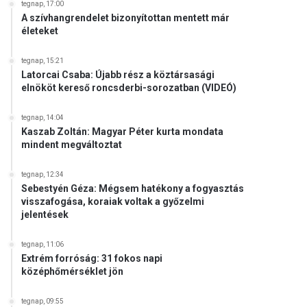
tegnap, 17:00
A szívhangrendelet bizonyítottan mentett már
életeket
tegnap, 15:21
Latorcai Csaba: Újabb rész a köztársasági
elnököt kereső roncsderbi-sorozatban (VIDEÓ)
tegnap, 14:04
Kaszab Zoltán: Magyar Péter kurta mondata
mindent megváltoztat
tegnap, 12:34
Sebestyén Géza: Mégsem hatékony a fogyasztás
visszafogása, koraiak voltak a győzelmi
jelentések
tegnap, 11:06
Extrém forróság: 31 fokos napi
középhőmérséklet jön
tegnap, 09:55