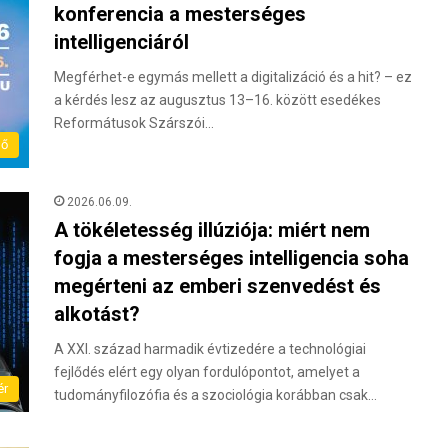
konferencia a mesterséges
intelligenciáról
Megférhet-e egymás mellett a digitalizáció és a hit? – ez
a kérdés lesz az augusztus 13–16. között esedékes
Reformátusok Szárszói…
dő
2026.06.09.
A tökéletesség illúziója: miért nem
fogja a mesterséges intelligencia soha
megérteni az emberi szenvedést és
alkotást?
A XXI. század harmadik évtizedére a technológiai
fejlődés elért egy olyan fordulópontot, amelyet a
ér
tudományfilozófia és a szociológia korábban csak…