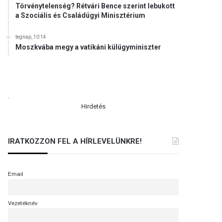
Törvénytelenség? Rétvári Bence szerint lebukott
a Szociális és Családügyi Minisztérium
tegnap, 10:14
Moszkvába megy a vatikáni külügyminiszter
.
Hirdetés
IRATKOZZON FEL A HÍRLEVELÜNKRE!
Email
Vezetéknév