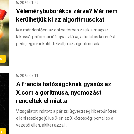
2026.01.29.
Véleménybuborékba zárva? Már nem
kerülhetjük ki az algoritmusokat
Ma már döntően az online térben zajlik a magyar
lakosság információfogyasztása, a tudatos keresést
pedig egyre inkább felváltja az algoritmusok…
ló
2025.07.11.
A francia hatóságoknak gyanús az
X.com algoritmusa, nyomozást
rendeltek el miatta
Vizsgálatot indított a párizsi ügyészség kiberbűnözés
elleni részlege július 9-én az X közösségi portál és a
vezetői ellen, akiket azzal…
ér