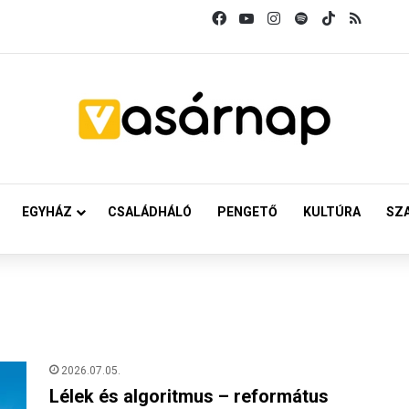
Facebook
YouTube
Instagram
Spotify
TikTok
RSS
EGYHÁZ
CSALÁDHÁLÓ
PENGETŐ
KULTÚRA
SZ
2026.07.05.
Lélek és algoritmus – református