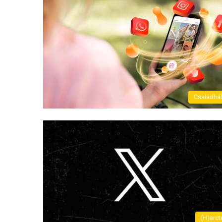
Családhá
(H)arct