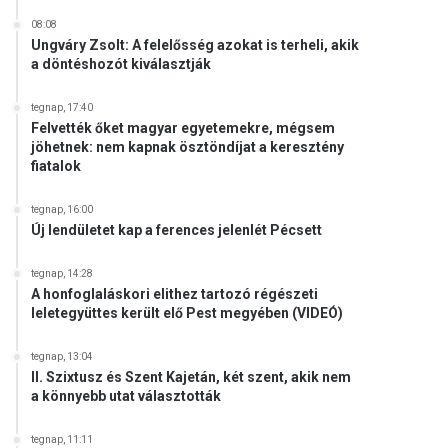
08:08
Ungváry Zsolt: A felelősség azokat is terheli, akik
a döntéshozót kiválasztják
tegnap, 17:40
Felvették őket magyar egyetemekre, mégsem
jöhetnek: nem kapnak ösztöndíjat a keresztény
fiatalok
tegnap, 16:00
Új lendületet kap a ferences jelenlét Pécsett
tegnap, 14:28
A honfoglaláskori elithez tartozó régészeti
leletegyüttes került elő Pest megyében (VIDEÓ)
tegnap, 13:04
II. Szixtusz és Szent Kajetán, két szent, akik nem
a könnyebb utat választották
tegnap, 11:11