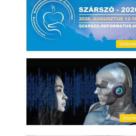
Szabadi
(H)arct