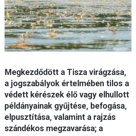
l
Megkezdődött a Tisza virágzása,
a jogszabályok értelmében tilos a
védett kérészek élő vagy elhullott
példányainak gyűjtése, befogása,
elpusztítása, valamint a rajzás
szándékos megzavarása; a