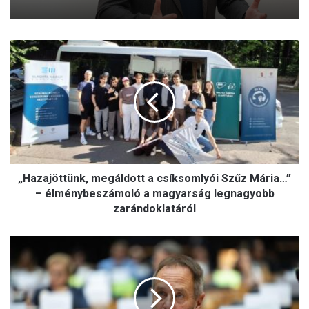
„
H
a
z
a
j
ö
t
t
„Hazajöttünk, megáldott a csíksomlyói Szűz Mária…”
ü
n
– élménybeszámoló a magyarság legnagyobb
k
zarándoklatáról
,
m
H
e
ö
g
l
á
v
l
é
d