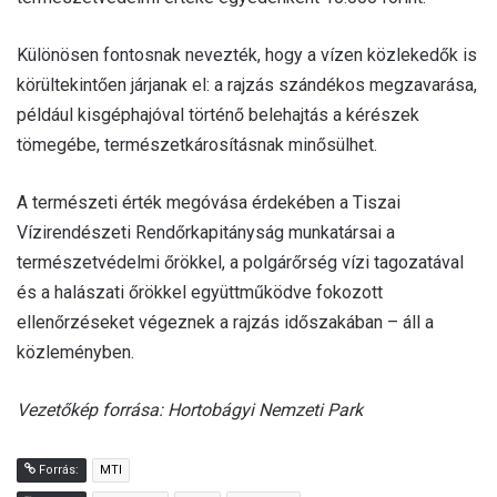
Különösen fontosnak nevezték, hogy a vízen közlekedők is
körültekintően járjanak el: a rajzás szándékos megzavarása,
például kisgéphajóval történő belehajtás a kérészek
tömegébe, természetkárosításnak minősülhet.
A természeti érték megóvása érdekében a Tiszai
Vízirendészeti Rendőrkapitányság munkatársai a
természetvédelmi őrökkel, a polgárőrség vízi tagozatával
és a halászati őrökkel együttműködve fokozott
ellenőrzéseket végeznek a rajzás időszakában – áll a
közleményben.
Vezetőkép forrása: Hortobágyi Nemzeti Park
Forrás:
MTI