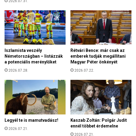
e
2026.07.31.
r
v
i
e
a
l
…
é
”
s
–
é
é
n
l
Iszlamista veszély
Rétvári Bence: már csak az
e
m
Németországban – listázzák
emberek tudják megállítani
k
é
a potenciális merénylőket
Magyar Péter önkényét
e
n
2026.07.28.
2026.07.22.
l
y
s
b
ő
e
d
s
l
z
e
á
g
m
e
o
Legyél te is mamutvadász!
Kaszab Zoltán: Polgár Judit
s
l
ennél többet érdemelne
f
2026.07.21.
ó
e
2026.07.21.