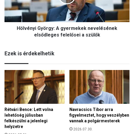
n
o
y
t
i
t
G
a
Hölvényi György: A gyermekek nevelésének
y
c
ö
elsődleges felelősei a szülők
s
r
í
g
k
Ezek is érdekelhetik
y
s
:
o
A
m
g
l
y
y
e
ó
r
i
m
S
e
z
Rétvári Bence: Lett volna
Navracsics Tibor arra
k
ű
lehetőség júliusban
figyelmeztet, hogy veszélyben
e
z
felkészülni a jelenlegi
vannak a polgármesterek
k
M
helyzetre
n
2026.07.30.
á