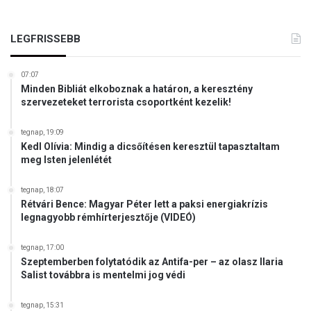
a
l
m
e
a
LEGFRISSEBB
l
g
ő
y
s
07:07
a
e
Minden Bibliát elkoboznak a határon, a keresztény
r
i
szervezeteket terrorista csoportként kezelik!
s
a
á
s
tegnap, 19:09
g
z
Kedl Olívia: Mindig a dicsőítésen keresztül tapasztaltam
l
ü
meg Isten jelenlétét
e
l
g
ő
tegnap, 18:07
n
k
Rétvári Bence: Magyar Péter lett a paksi energiakrízis
a
legnagyobb rémhírterjesztője (VIDEÓ)
g
y
tegnap, 17:00
o
Szeptemberben folytatódik az Antifa-per – az olasz Ilaria
b
Salist továbbra is mentelmi jog védi
b
z
tegnap, 15:31
a