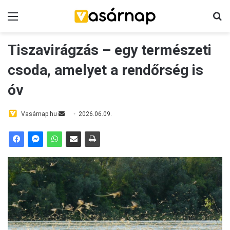
Menü
K
Tiszavirágzás – egy természeti
csoda, amelyet a rendőrség is
óv
Vasárnap.hu
S
2026.06.09.
e
n
d
a
n
e
m
a
i