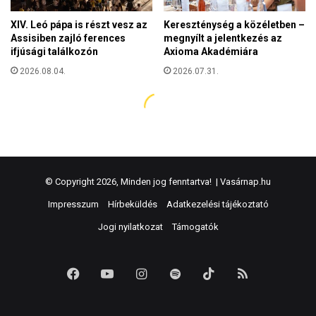
© Copyright 2026, Minden jog fenntartva! |
Vasárnap.hu
Impresszum
Hírbeküldés
Adatkezelési tájékoztató
Jogi nyilatkozat
Támogatók
Facebook
YouTube
Instagram
Spotify
TikTok
RSS