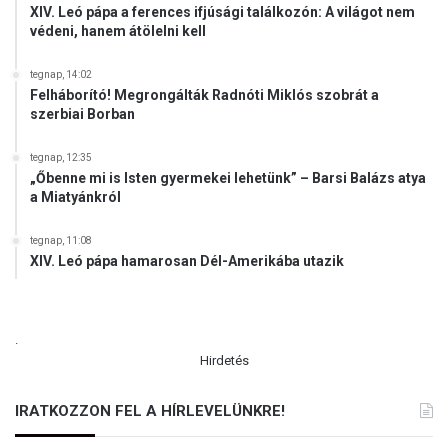
XIV. Leó pápa a ferences ifjúsági találkozón: A világot nem
r
védeni, hanem átölelni kell
á
n
tegnap, 14:02
d
Felháborító! Megrongálták Radnóti Miklós szobrát a
o
szerbiai Borban
k
l
tegnap, 12:35
a
„Őbenne mi is Isten gyermekei lehetünk” – Barsi Balázs atya
t
a Miatyánkról
á
r
tegnap, 11:08
ó
XIV. Leó pápa hamarosan Dél-Amerikába utazik
l
.
Hirdetés
IRATKOZZON FEL A HÍRLEVELÜNKRE!