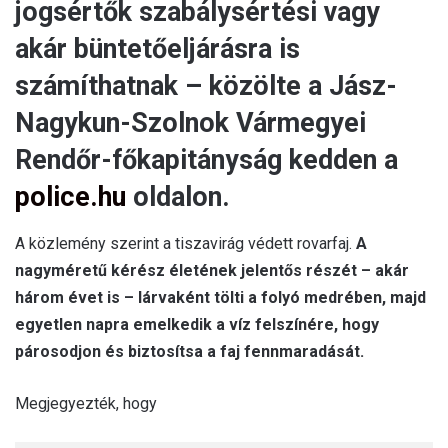
jogsértők szabálysértési vagy
akár büntetőeljárásra is
számíthatnak – közölte a Jász-
Nagykun-Szolnok Vármegyei
Rendőr-főkapitányság kedden a
police.hu
oldalon.
A közlemény szerint a tiszavirág védett rovarfaj.
A
nagyméretű kérész életének jelentős részét – akár
három évet is – lárvaként tölti a folyó medrében, majd
egyetlen napra emelkedik a víz felszínére, hogy
párosodjon és biztosítsa a faj fennmaradását.
Megjegyezték, hogy