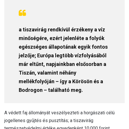
a tiszavirág rendkívül érzékeny a víz
minőségére, ezért jelenléte a folyók
egészséges állapotának egyik fontos
jelzője; Európa legtöbb vízfolyásából
már eltűnt, napjainkban elsősorban a
Tiszán, valamint néhány
mellékfolyóján – így a Körösön és a
Bodrogon – található meg.
A védett faj állományát veszélyezteti a horgászati célú
jogellenes gyűjtés és pusztítás; a tiszavirág
természetvédelmi értéke egyedenként 10.000 forint.