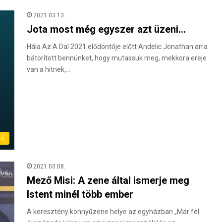
2021.03.13.
Jota most még egyszer azt üzeni…
Hála Az A Dal 2021 elődöntője előtt Andelic Jonathan arra
bátorított bennünket, hogy mutassuk meg, mekkora ereje
van a hitnek,…
tő
2021.03.08.
Mező Misi: A zene által ismerje meg
Istent minél több ember
A keresztény könnyűzene helye az egyházban „Már fél