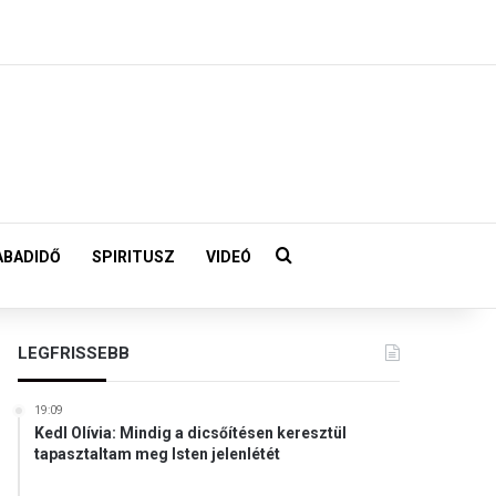
Keresés:
ABADIDŐ
SPIRITUSZ
VIDEÓ
LEGFRISSEBB
19:09
Kedl Olívia: Mindig a dicsőítésen keresztül
tapasztaltam meg Isten jelenlétét