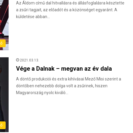
Az Áldom című dal hitvallásra és állásfoglalásra késztette
a zsűri tagjait, az előadót és a közönséget egyaránt. A
küldetése abban…
tő
2021.03.13.
Vége a Dalnak – megvan az év dala
A döntő produkciói és extra kihívásai Mező Misi szerint a
döntőben nehezebb dolga volt a zsűrinek, hiszen
Magyarország nyolc kiváló…
tő