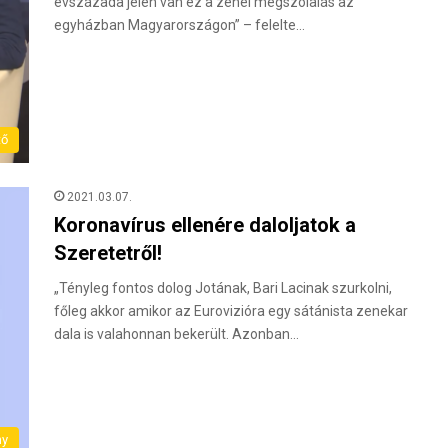
évszázada jelen van ez a zenei megszólalás az
egyházban Magyarországon” – felelte…
tő
2021.03.07.
Koronavírus ellenére daloljatok a
Szeretetről!
„Tényleg fontos dolog Jotának, Bari Lacinak szurkolni,
főleg akkor amikor az Eurovizióra egy sátánista zenekar
dala is valahonnan bekerült. Azonban…
ny