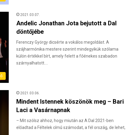
2021.03.07.
Andelic Jonathan Jota bejutott a Dal
döntőjébe
Ferenczy György dicsérte a vokálos megoldást. A
szájharmónika mestere szerint mindegyikük szólama
külön értékkel bírt, amely felett a főénekes szabadon
szárnyalhatott.…
tő
2021.03.06.
Mindent Istennek köszönök meg – Bari
Laci a Vasárnapnak
– Mit szólsz ahhoz, hogy miután az A Dal 2021-ben
előadtad a Féltelek című számodat, a fél ország, de lehet,
…