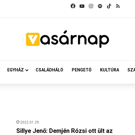
Facebook
YouTube
Instagram
Spotify
TikTok
RSS
EGYHÁZ
CSALÁDHÁLÓ
PENGETŐ
KULTÚRA
SZ
2022.01.29.
Sillye Jenő: Demjén Rózsi ott ült az