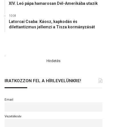
XIV. Leó pápa hamarosan Dél-Amerikába utazik
10:04
Latorcai Csaba: Káosz, kapkodás és
dilettantizmus jellemzi a Tisza kormányzását
.
Hirdetés
IRATKOZZON FEL A HÍRLEVELÜNKRE!
Email
Vezetéknév