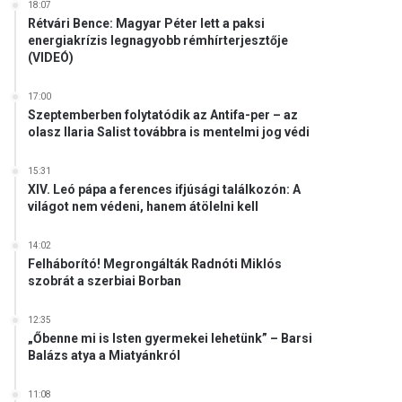
18:07
Rétvári Bence: Magyar Péter lett a paksi
energiakrízis legnagyobb rémhírterjesztője
(VIDEÓ)
17:00
Szeptemberben folytatódik az Antifa-per – az
olasz Ilaria Salist továbbra is mentelmi jog védi
15:31
XIV. Leó pápa a ferences ifjúsági találkozón: A
világot nem védeni, hanem átölelni kell
14:02
Felháborító! Megrongálták Radnóti Miklós
szobrát a szerbiai Borban
12:35
„Őbenne mi is Isten gyermekei lehetünk” – Barsi
Balázs atya a Miatyánkról
11:08