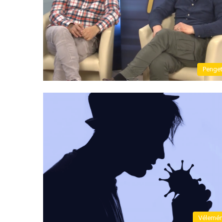
Penge
Vélemé