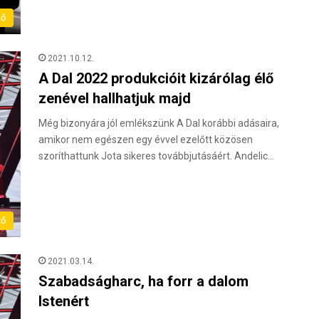
tő
2021.10.12.
A Dal 2022 produkcióit kizárólag élő
zenével hallhatjuk majd
Még bizonyára jól emlékszünk A Dal korábbi adásaira,
amikor nem egészen egy évvel ezelőtt közösen
szoríthattunk Jota sikeres továbbjutásáért. Andelic…
tő
2021.03.14.
Szabadságharc, ha forr a dalom
Istenért