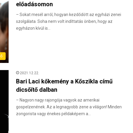
előadásomon
– Sokat mesél arról, hogyan kezdődött az egyházi zenei
szolgálata. Soha nem volt indíttatás önben, hogy az
egyházon kívül is…
tő
2021.12.22.
Bari Laci kőkemény a Kőszikla című
dicsőítő dalban
– Nagyon nagy rajongója vagyok az amerikai
gospelzenének. Az a legnagyobb zene a világon! Minden
zongorista vagy énekes példaképem a…